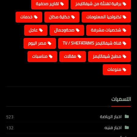
برقية تهنئة من شيفاتايمز
تقارير صحفية
تكنولجيا المعلومات
حكاية مكان
خدمات
شخصيات مشرفة
صحةوجمال
عاجل
قناة شيفاتايمز TV / SHEFATAIMS
مصر اليوم
مطبخ شيفاتايمز
مقالات
مناسبات
منوعات
التسميات
اخبار الرياضة
523
اخبار فنيه
132