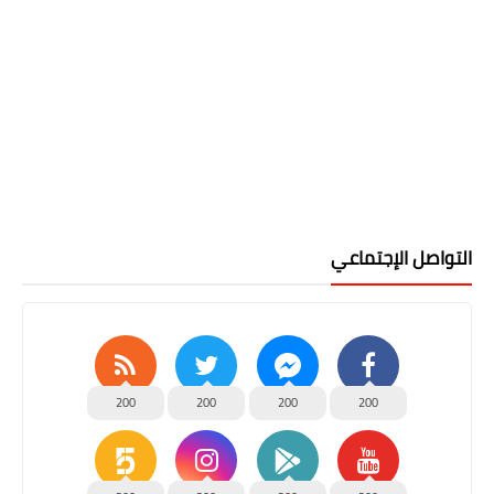
التواصل الإجتماعي
200
200
200
200