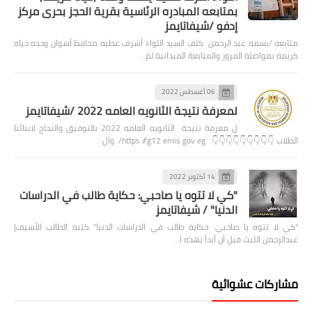
بمتابعه المبادره الرئاسية بقرية الحجز بحرى مركز
إدفو /شيفاتايمز
متابعه /بسمه عبد الرحمن كلف السيد اللواء أشرف عطيه محافظ أسوان وحده حياه
كريمه بمواصلة المرور والمتابعة الميدانية لم…
06 أغسطس 2022
لمعرفة نتيجة الثانويه العامه 2022 /شيفاتايمز
ل معرفة نتيجة الثانويه العامه 2022 بالتوفيق والنجاح لابنائنا
الطلاب 👇👇👇👇👇👇👇👇👇 https://g12.emis.gov.eg/ وال…
14 أكتوبر 2022
"كي لا تتوه يا صاحبي: حكاية طالب في الدراسات
الدنيا" / شيفاتايمز
"كي لا تتوه يا صاحبي: حكاية طالب في الدراسات الدنيا" كتبه الطالب الأسيف|
عبدالرحمن الليث قبل أن أبدأ بهذه ا…
مشاركات عشوائية