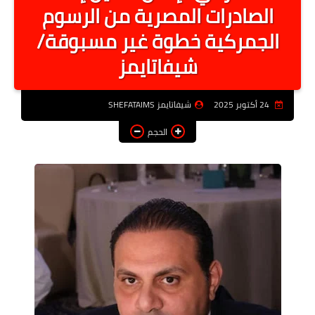
الصادرات المصرية من الرسوم
أخبار الرياصة
الجمركية خطوة غير مسبوقة/
الطب البديل
شيفاتايمز
منوعات
خدمات
24 أكتوبر 2025
شيفاتايمز SHEFATAIMS
عاجل
الحجم
اخبار فنيه
التعليم
الصحه
الطقس
معلومه قانونيه
تكنولوجيا المعلومات