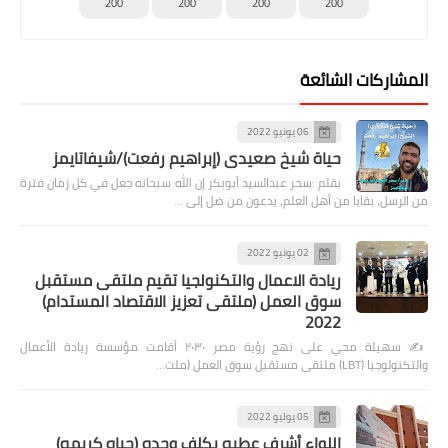
200
200
200
200
المشاركات الشائعة
06 يونيو 2022
حياة شيخ صعيدى (إبراهيم رفعت)/شيفاتايمز
بقلم :سحر عبدالسيد أبوبكر إن الله سبحانه جعل في كل زمان فترة
من الرسل، بقايا من أهل العلم، يدعون من ضل إلى …
02 يونيو 2022
ريادة الاعمال والتكنولجيا تقيم ملتقى مستقبل
سوق العمل (ملتقى تعزيز الاقتصاد المستدام)
2022
✍️ سهيلة محي على نهج رؤية مصر ٢٠٣٠ أقامت مؤسسة ريادة الأعمال
والتكنولوجيا (LBT) ملتقى مستقبل سوق العمل (ملت…
05 يوليو 2022
اللواء أشرف عطيه يكلف وحده (حياه كريمه)