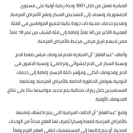
المبادرة تعمل من خلال 3601 وحدة رعاية أولية على مستوى
الجمهورية، وتهدف إلى التشخيص المبكر وعلاج الأمراض المزمنة،
وتقديم خدمات صحية ذات جودة عالية لجميع المواطنين في الفئة
العمرية الأكبر من 40 عاماً، إضافة إلى فئة الشباب من عمر 18 عاماً
ممن لديهم تاريخ مرضي مرتبط بالأمراض المزمنة.
وأضاف “عبدالغفار” أن المبادرة تقدم فحوصات قياس ضغط الدم،
ونسبة السكر في الدم (عشوائي وتراكمي)، ونسبة الدهون في
الدم، وفحوصات الكلى، ومؤشر كتلة الجسم؛ إضافة إلى خدمات
التوعية بعوامل الخطورة الخاصة بالأمراض المزمنة، ومتابعة
المستفيدين خلال زيارات متتالية يتم تحديد مواعيدها بناءً على نتائج
الفحوصات الأولية.
وتابع “عبدالغفار” أن الحالات المرضية التي يتم اكتشاف إصابتها
بالأمراض المزمنة (ضغط وسكر) يُصرف لها العلاج مجاناً من الوحدات
الصحية، أو يتم إحالتها إلى المستشفيات لتلقي العلاج اللازم وفقاً