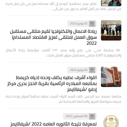
بقلم :سحر عبدالسيد أبوبكر إن الله سبحانه جعل في كل زمان فترة
من الرسل، بقايا من أهل العلم، يدعون من ضل إلى …
02 يونيو 2022
ريادة الاعمال والتكنولجيا تقيم ملتقى مستقبل
سوق العمل (ملتقى تعزيز الاقتصاد المستدام)
2022
✍️ سهيلة محي على نهج رؤية مصر ٢٠٣٠ أقامت مؤسسة ريادة الأعمال
والتكنولوجيا (LBT) ملتقى مستقبل سوق العمل (ملت…
05 يوليو 2022
اللواء أشرف عطيه يكلف وحده (حياه كريمه)
بمتابعه المبادره الرئاسية بقرية الحجز بحرى مركز
إدفو /شيفاتايمز
متابعه /بسمه عبد الرحمن كلف السيد اللواء أشرف عطيه محافظ أسوان وحده حياه
كريمه بمواصلة المرور والمتابعة الميدانية لم…
06 أغسطس 2022
لمعرفة نتيجة الثانويه العامه 2022 /شيفاتايمز