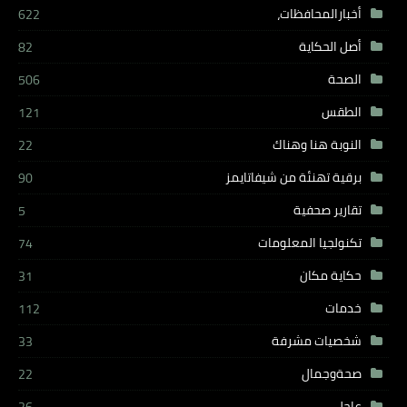
أخبارالمحافظات،
622
أصل الحكاية
82
الصحة
506
الطقس
121
النوبة هنا وهناك
22
برقية تهنئة من شيفاتايمز
90
تقارير صحفية
5
تكنولجيا المعلومات
74
حكاية مكان
31
خدمات
112
شخصيات مشرفة
33
صحةوجمال
22
عاجل