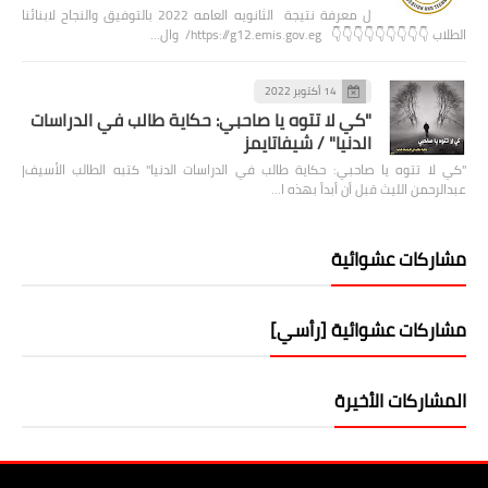
ل معرفة نتيجة الثانويه العامه 2022 بالتوفيق والنجاح لابنائنا
الطلاب 👇👇👇👇👇👇👇👇👇 https://g12.emis.gov.eg/ وال…
14 أكتوبر 2022
"كي لا تتوه يا صاحبي: حكاية طالب في الدراسات
الدنيا" / شيفاتايمز
"كي لا تتوه يا صاحبي: حكاية طالب في الدراسات الدنيا" كتبه الطالب الأسيف|
عبدالرحمن الليث قبل أن أبدأ بهذه ا…
مشاركات عشوائية
مشاركات عشوائية [رأسي]
المشاركات الأخيرة