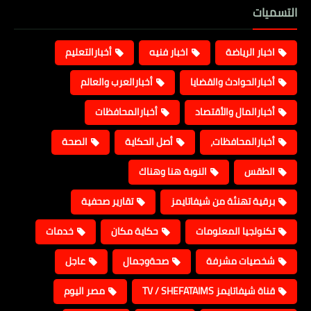
التسميات
اخبار الرياضة
اخبار فنيه
أخبارالتعليم
أخبارالحوادث والقضايا
أخبارالعرب والعالم
أخبارالمال والأقتصاد
أخبارالمحافظات
أخبارالمحافظات،
أصل الحكاية
الصحة
الطقس
النوبة هنا وهناك
برقية تهنئة من شيفاتايمز
تقارير صحفية
تكنولجيا المعلومات
حكاية مكان
خدمات
شخصيات مشرفة
صحةوجمال
عاجل
قناة شيفاتايمز TV / SHEFATAIMS
مصر اليوم