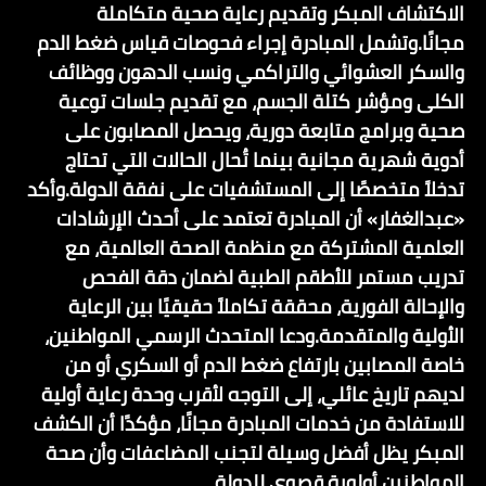
الاكتشاف المبكر وتقديم رعاية صحية متكاملة
مجانًا.وتشمل المبادرة إجراء فحوصات قياس ضغط الدم
والسكر العشوائي والتراكمي ونسب الدهون ووظائف
الكلى ومؤشر كتلة الجسم، مع تقديم جلسات توعية
صحية وبرامج متابعة دورية، ويحصل المصابون على
أدوية شهرية مجانية بينما تُحال الحالات التي تحتاج
تدخلاً متخصصًا إلى المستشفيات على نفقة الدولة.وأكد
«عبدالغفار» أن المبادرة تعتمد على أحدث الإرشادات
العلمية المشتركة مع منظمة الصحة العالمية، مع
تدريب مستمر للأطقم الطبية لضمان دقة الفحص
والإحالة الفورية، محققة تكاملاً حقيقيًا بين الرعاية
الأولية والمتقدمة.ودعا المتحدث الرسمي المواطنين،
خاصة المصابين بارتفاع ضغط الدم أو السكري أو من
لديهم تاريخ عائلي، إلى التوجه لأقرب وحدة رعاية أولية
للاستفادة من خدمات المبادرة مجانًا، مؤكدًا أن الكشف
المبكر يظل أفضل وسيلة لتجنب المضاعفات وأن صحة
المواطنين أولوية قصوى للدولة.