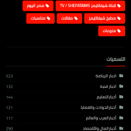
قناة شيفاتايمز TV / SHEFATAIMS
مصر اليوم
مطبخ شيفاتايمز
مقالات
مناسبات
منوعات
التسميات
اخبار الرياضة
523
اخبار فنيه
132
أخبارالتعليم
144
أخبارالحوادث والقضايا
121
أخبارالعرب والعالم
117
أخبارالمال والأقتصاد
290