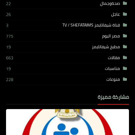
صحةوجمال
22
عاجل
26
قناة شيفاتايمز TV / SHEFATAIMS
3
مصر اليوم
775
مطبخ شيفاتايمز
19
مقالات
663
مناسبات
19
منوعات
228
مشاركة مميزة