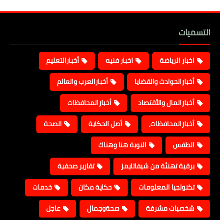
التسميات
اخبار الرياضة
اخبار فنيه
أخبارالتعليم
أخبارالحوادث والقضايا
أخبارالعرب والعالم
أخبارالمال والأقتصاد
أخبارالمحافظات
أخبارالمحافظات،
أصل الحكاية
الصحة
الطقس
النوبة هنا وهناك
برقية تهنئة من شيفاتايمز
تقارير صحفية
تكنولجيا المعلومات
حكاية مكان
خدمات
شخصيات مشرفة
صحةوجمال
عاجل