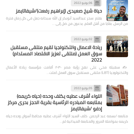
06 يونيو 2022
حياة شيخ صعيدى (إبراهيم رفعت)/شيفاتايمز
بقلم :سحر عبدالسيد أبوبكر إن الله سبحانه جعل في كل زمان فترة
من الرسل، بقايا من أهل العلم، يدعون من ضل إلى …
02 يونيو 2022
ريادة الاعمال والتكنولجيا تقيم ملتقى مستقبل
سوق العمل (ملتقى تعزيز الاقتصاد المستدام)
2022
✍️ سهيلة محي على نهج رؤية مصر ٢٠٣٠ أقامت مؤسسة ريادة الأعمال
والتكنولوجيا (LBT) ملتقى مستقبل سوق العمل (ملت…
05 يوليو 2022
اللواء أشرف عطيه يكلف وحده (حياه كريمه)
بمتابعه المبادره الرئاسية بقرية الحجز بحرى مركز
إدفو /شيفاتايمز
متابعه /بسمه عبد الرحمن كلف السيد اللواء أشرف عطيه محافظ أسوان وحده حياه
كريمه بمواصلة المرور والمتابعة الميدانية لم…