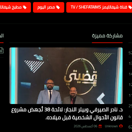
قناة شيفاتايمز TV / SHEFATAIMS
مصر اليوم
مطبخ شيفاتا
مشاركة مميزة
ال
5
1
1
1
1
2
د. نادر الصيرفي وبيتر النجار: لائحة 38 تُجهض مشروع
قانون الأحوال الشخصية قبل ميلاده.
4
Unknown
06 أغسطس 2026
6