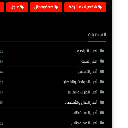
شخصيات مشرفة
صحةوجمال
عاجل
التسميات
اخبار الرياضة
23
اخبار فنيه
32
أخبارالتعليم
44
أخبارالحوادث والقضايا
21
أخبارالعرب والعالم
17
أخبارالمال والأقتصاد
90
أخبارالمحافظات
أخبارالمحافظات،
22