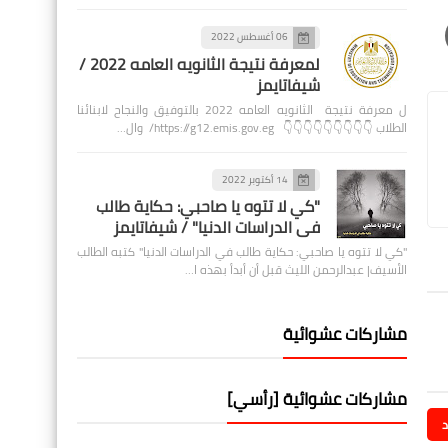
06 أغسطس 2022
لمعرفة نتيجة الثانويه العامه 2022 /
شيفاتايمز
ل معرفة نتيجة الثانويه العامه 2022 بالتوفيق والنجاح لابنائنا
الطلاب 👇👇👇👇👇👇👇👇👇 https://g12.emis.gov.eg/ وال…
14 أكتوبر 2022
"كي لا تتوه يا صاحبي: حكاية طالب
في الدراسات الدنيا" / شيفاتايمز
"كي لا تتوه يا صاحبي: حكاية طالب في الدراسات الدنيا" كتبه الطالب
الأسيف| عبدالرحمن الليث قبل أن أبدأ بهذه ا…
مشاركات عشوائية
مشاركات عشوائية [رأسي]
د