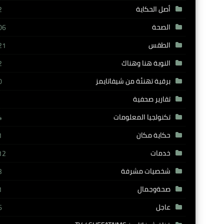
أصل الحكاية
2
الصحة
06
الطقس
21
النوبة هنا وهناك
2
برقية تهنئة من شيفاتايمز
0
تقارير صحفية
تكنولجيا المعلومات
4
حكاية مكان
1
خدمات
12
شخصيات مشرفة
3
صحةوجمال
1
عاجل
6