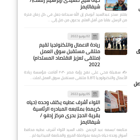
حياة شيخ صعيدى (إبراهيم رفعت)/
شيفاتايمز
بقلم :سحر عبدالسيد أبوبكر إن الله سبحانه جعل في كل زمان فترة
من الرسل، بقايا من أهل العلم، يدعون من ضل إلى …
02 يونيو 2022
ريادة الاعمال والتكنولجيا تقيم
ق
ملتقى مستقبل سوق العمل
(ملتقى تعزيز الاقتصاد المستدام)
2022
✍️ سهيلة محي على نهج رؤية مصر ٢٠٣٠ أقامت مؤسسة ريادة
الأعمال والتكنولوجيا (LBT) ملتقى مستقبل سوق العمل (ملت…
تصل
05 يوليو 2022
اللواء أشرف عطيه يكلف وحده (حياه
كريمه) بمتابعه المبادره الرئاسية
بقرية الحجز بحرى مركز إدفو /
شيفاتايمز
متابعه /بسمه عبد الرحمن كلف السيد اللواء أشرف عطيه محافظ
أسوان وحده حياه كريمه بمواصلة المرور والمتابعة الميدانية لم…