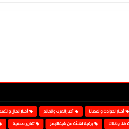
أخبارالحوادث والقضايا
أخبارالعرب والعالم
أخبارالمال والأقت
ة هنا وهناك
برقية تهنئة من شيفاتايمز
تقارير صحفية