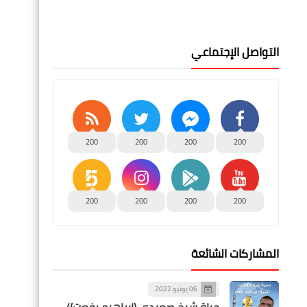
التواصل الإجتماعي
200
200
200
200
200
200
200
200
المشاركات الشائعة
06 يونيو 2022