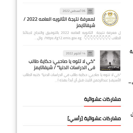
06 أغسطس 2022
لمعرفة نتيجة الثانويه العامه 2022 /
شيفاتايمز
ل معرفة نتيجة الثانويه العامه 2022 بالتوفيق والنجاح لابنائنا
الطلاب 👇👇👇👇👇👇👇👇👇 https://g12.emis.gov.eg/ وال…
 الإدارية
14 أكتوبر 2022
"كي لا تتوه يا صاحبي: حكاية طالب
في الدراسات الدنيا" / شيفاتايمز
"كي لا تتوه يا صاحبي: حكاية طالب في الدراسات الدنيا" كتبه الطالب
الأسيف| عبدالرحمن الليث قبل أن أبدأ بهذه ا…
 –
مشاركات عشوائية
ل
مشاركات عشوائية [رأسي]