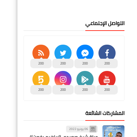
التواصل الإجتماعي
200
200
200
200
200
200
200
200
المشاركات الشائعة
06 يونيو 2022