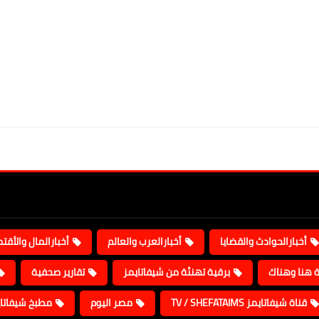
أخبارالحوادث والقضايا
أخبارالعرب والعالم
أخبارالمال والأقت
ة هنا وهناك
برقية تهنئة من شيفاتايمز
تقارير صحفية
قناة شيفاتايمز TV / SHEFATAIMS
مصر اليوم
مطبخ شيفاتا