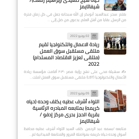
حياة شيخ صعيدى (إبراهيم رفعت)/
شيفاتايمز
بقلم :سحر عبدالسيد أبوبكر إن الله سبحانه جعل في كل زمان فترة
من الرسل، بقايا من أهل العلم، يدعون من ضل إلى …
02 يونيو 2022
ريادة الاعمال والتكنولجيا تقيم
ملتقى مستقبل سوق العمل
(ملتقى تعزيز الاقتصاد المستدام)
2022
✍️ سهيلة محي على نهج رؤية مصر ٢٠٣٠ أقامت مؤسسة ريادة
الأعمال والتكنولوجيا (LBT) ملتقى مستقبل سوق العمل (ملت…
05 يوليو 2022
اللواء أشرف عطيه يكلف وحده (حياه
كريمه) بمتابعه المبادره الرئاسية
بقرية الحجز بحرى مركز إدفو /
شيفاتايمز
متابعه /بسمه عبد الرحمن كلف السيد اللواء أشرف عطيه محافظ
أسوان وحده حياه كريمه بمواصلة المرور والمتابعة الميدانية لم…