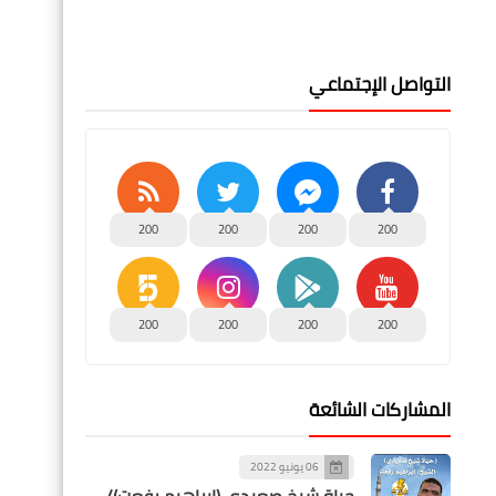
التواصل الإجتماعي
200
200
200
200
200
200
200
200
المشاركات الشائعة
06 يونيو 2022