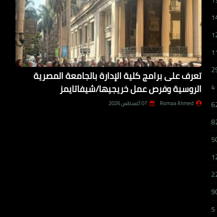
1
1
1
1
2
تعرف على برامج كلية الإدارة بالجامعة المصرية
الروسية وفرص عمل خريجيها/شيفاتايمز
4
Romaa Ahmed
07 أغسطس 2026
6
8
5
1
2
9
5