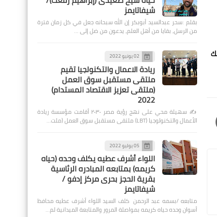
حياة شيخ صعيدى (إبراهيم رفعت)/
شيفاتايمز
بقلم :سحر عبدالسيد أبوبكر إن الله سبحانه جعل في كل زمان فترة
من الرسل، بقايا من أهل العلم، يدعون من ضل إلى …
ك
02 يونيو 2022
ريادة الاعمال والتكنولجيا تقيم
ملتقى مستقبل سوق العمل
(ملتقى تعزيز الاقتصاد المستدام)
2022
✍️ سهيلة محي على نهج رؤية مصر ٢٠٣٠ أقامت مؤسسة ريادة
الأعمال والتكنولوجيا (LBT) ملتقى مستقبل سوق العمل (ملت…
05 يوليو 2022
اللواء أشرف عطيه يكلف وحده (حياه
كريمه) بمتابعه المبادره الرئاسية
بقرية الحجز بحرى مركز إدفو /
شيفاتايمز
متابعه /بسمه عبد الرحمن كلف السيد اللواء أشرف عطيه محافظ
أسوان وحده حياه كريمه بمواصلة المرور والمتابعة الميدانية لم…