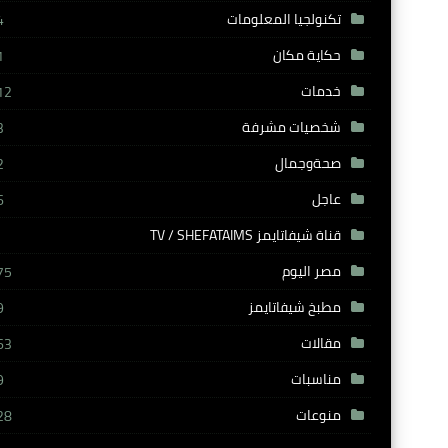
تكنولجيا المعلومات
4
حكاية مكان
1
خدمات
12
شخصيات مشرفة
3
صحةوجمال
2
عاجل
6
قناة شيفاتايمز TV / SHEFATAIMS
مصر اليوم
75
مطبخ شيفاتايمز
9
مقالات
63
مناسبات
9
منوعات
28