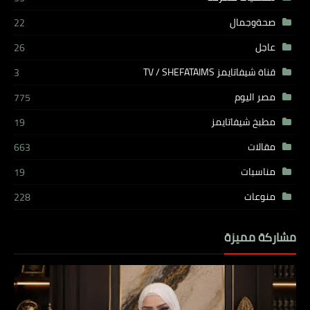
صحةوجمال
22
عاجل
26
قناة شيفاتايمز TV / SHEFATAIMS
3
مصر اليوم
775
مطبخ شيفاتايمز
19
مقالات
663
مناسبات
19
منوعات
228
مشاركة مميزة