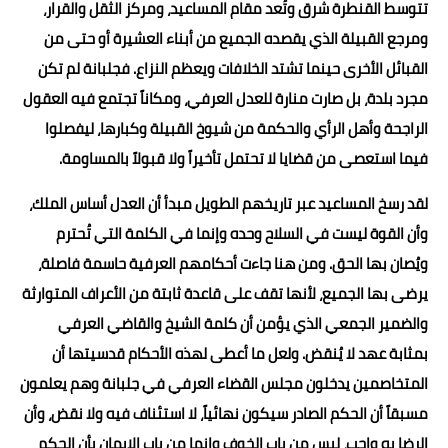
تتوسط القنطرة شرق وتُعد مقام المساعيد، ومركز الثقل والقرار،
ومرجع القبيلة الذي يقصده الجميع من أبناء العشيرة أو حتى من
القبائل الأخرى حينما تشتد الخلافات ويعظم النزاع. فجلبانة لم تكن
مجرد بلدة، بل صارت منارة للعدل العرفي، ومكاناً تجتمع فيه العقول
الراجحة وأهل الرأي والحكمة من شيوخ القبيلة وكبارها، ليفصلوا
فيما استعصى من قضايا لا تحتمل تأخيراً ولا قبولاً بالمساومة.
لقد رسخ المساعيد عبر تاريخهم الطويل مبدأ أن العدل أساس الملك،
وأن القوة ليست في السلاح وحده وإنما في الكلمة التي تُحترم
ويُصان بها الحق. ومن هنا جاءت أحكامهم العرفية حاسمة فاصلة،
يرضى بها الجميع، لأنها تقف على قاعدة ثابتة من الأعراف المتوارثة
والضمير الجمعي الذي يؤمن أن كلمة الشيخ والقاضي العرفي
بمثابة عهد لا يُنقض. ولعل ما أعطى لهذه الأحكام قدسيتها أن
المتخاصمين يدخلون مجلس القضاء العرفي في جلبانة وهم يعلمون
مسبقاً أن الحكم الصادر سيكون نهائياً، لا استئناف فيه ولا نقض، وأن
الرضا به واجب، ليس من باب الخوف وإنما من باب الإيمان بأن الحكم