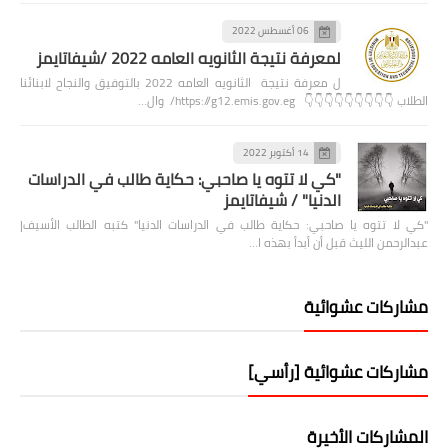
06 أغسطس 2022
لمعرفة نتيجة الثانويه العامه 2022 /شيفاتايمز
ل معرفة نتيجة الثانويه العامه 2022 بالتوفيق والنجاح لابنائنا
الطلاب 👇👇👇👇👇👇👇👇👇 https://g12.emis.gov.eg/ وال…
14 أكتوبر 2022
"كي لا تتوه يا صاحبي: حكاية طالب في الدراسات
الدنيا" / شيفاتايمز
"كي لا تتوه يا صاحبي: حكاية طالب في الدراسات الدنيا" كتبه الطالب الأسيف|
عبدالرحمن الليث قبل أن أبدأ بهذه ا…
مشاركات عشوائية
مشاركات عشوائية [رأسي]
المشاركات الأخيرة