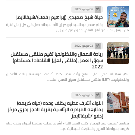
06 يونيو 2022
حياة شيخ صعيدى (إبراهيم رفعت)/شيفاتايمز
بقلم :سحر عبدالسيد أبوبكر إن الله سبحانه جعل في كل زمان فترة
من الرسل، بقايا من أهل العلم، يدعون من ضل إلى …
02 يونيو 2022
ريادة الاعمال والتكنولجيا تقيم ملتقى مستقبل
سوق العمل (ملتقى تعزيز الاقتصاد المستدام)
2022
✍️ سهيلة محي على نهج رؤية مصر ٢٠٣٠ أقامت مؤسسة ريادة الأعمال
والتكنولوجيا (LBT) ملتقى مستقبل سوق العمل (ملت…
05 يوليو 2022
اللواء أشرف عطيه يكلف وحده (حياه كريمه)
بمتابعه المبادره الرئاسية بقرية الحجز بحرى مركز
إدفو /شيفاتايمز
متابعه /بسمه عبد الرحمن كلف السيد اللواء أشرف عطيه محافظ أسوان وحده حياه
كريمه بمواصلة المرور والمتابعة الميدانية لم…