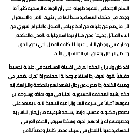
السلم الاجتماعي لعقود طويلة. حتى أن الجهات الرسمية كثيراً ما
وجدت في حكماء المساعيد سنداً لها في تثبيت الأمن والاستقرار،
لأن ما يصدر عن جلبانة من أحكام يلقى القبول والالتزام الفوري من
أبناء القبائل جميعاً. ومن هنا ارتبط اسم جلبانة بالعدل والحكمة،
وصارت في وجدان الناس عنواناً للكلمة الفصل التي تحق الحق
وتبطل الباطل وتغلق باب الخلاف إلى الأبد.
لقد كان ولا يزال الحكم العرفي لقبيلة المساعيد في جلبانة تجسيداً
حقيقياً لقوة العرف إذا استقام، وعدالة المجتمع إذا تحرك بضمير حي،
وهيبة الكلمة إذا صدرت عن رجال يُشهد لهم بالحكمة والنزاهة. إنه
حكم يشبه المحكمة الدستورية العليا في قوة نفاذه ورسوخه، بل
يفوقها أحياناً في سرعة البت وإلزامية التنفيذ، لأنه لا يعتمد على
نصوص مكتوبة فحسب، وإنما يستمد شرعيته من إيمان الناس به
وخضوعهم له بإرادتهم الحرة. وهكذا سيبقى الحكم العرفي
للمساعيد عنواناً للعدل في سيناء ومصر كلها، وحصناً للأمن