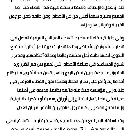
صدر بالعدل والإنصاف. وهكذا ترسخت هيبة هذا القضاء حتى صار
الجميع يعتبره سقفاً أعلى من كل الأحكام، ومن خالفه كمن خرج عن
القبيلة وقوانينها وعزتها.
وفي جلبانة، مقام المساعيد، شهدت المجالس العرفية الفصل في
قضايا دماء وأرض وأعراض، وكلها قضايا خطيرة تهز أركان المجتمع
البدوي، لكنها كانت تُحل بحكمة رجالها وعدالة أحكامهم. وقد برع
شيوخ المساعيد في صياغة الأحكام التي تجمع بين جبر الضرر ورد
الحقوق من جهة، وبين فرض الردع والهيبة من جهة أخرى، فلا يظلم
أحد ولا يجرؤ آخر على تكرار الخطأ. وهكذا تحول القضاء العرفي في
جلبانة إلى مؤسسة متكاملة قائمة بذاتها، قديمة في أصلها،
حديثة في فاعليتها، لا تحتاج إلى أوراق رسمية أو مذكرات قانونية،
وإنما تحتاج فقط إلى كلمة رجل صادق يزن الأمور بميزان العدل.
وقد استفاد المجتمع من هذه المرجعية العرفية أيما استفادة، فهي
التي حالت دون تفشي الثأر، وحفظت الدماء، ومنعت الفتن، ورسخت