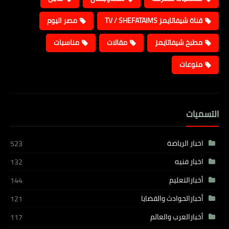
قناة شيفاتايمز TV / SHEFATAIMS
مصر اليوم
مطبخ شيفاتايمز
مقالات
مناسبات
منوعات
التسميات
اخبار الرياضة
523
اخبار فنيه
132
أخبارالتعليم
144
أخبارالحوادث والقضايا
121
أخبارالعرب والعالم
117