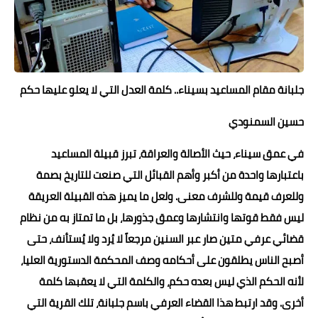
حوادث وقضايا
خدمات
الصحه والجمال
جلبانة مقام المساعيد بسيناء.. كلمة العدل التي لا يعلو عليها حكم
فن المطبخ
حسين السمنودي
مقالات
في عمق سيناء، حيث الأصالة والعراقة، تبرز قبيلة المساعيد
باعتبارها واحدة من أكبر وأهم القبائل التي صنعت للتاريخ بصمة
وللعرف قيمة وللشرف معنى. ولعل ما يميز هذه القبيلة العريقة
ليس فقط قوتها وانتشارها وعمق جذورها، بل ما تمتاز به من نظام
قضائي عرفي متين صار عبر السنين مرجعاً لا يُرد ولا يُستأنف، حتى
أصبح الناس يطلقون على أحكامه وصف المحكمة الدستورية العليا،
لأنه الحكم الذي ليس بعده حكم، والكلمة التي لا يعقبها كلمة
أخرى. وقد ارتبط هذا القضاء العرفي باسم جلبانة، تلك القرية التي