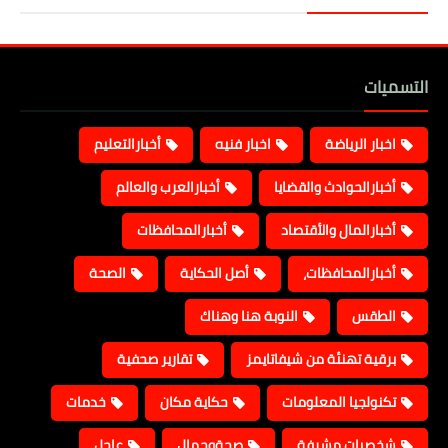
التسميات
اخبار الرياضة
اخبار فنيه
أخبارالتعليم
أخبارالحوادث والقضايا
أخبارالعرب والعالم
أخبارالمال والأقتصاد
أخبارالمحافظات
أخبارالمحافظات،
أصل الحكاية
الصحة
الطقس
النوبة هنا وهناك
برقية تهنئة من شيفاتايمز
تقارير صحفية
تكنولجيا المعلومات
حكاية مكان
خدمات
شخصيات مشرفة
صحةوجمال
عاجل