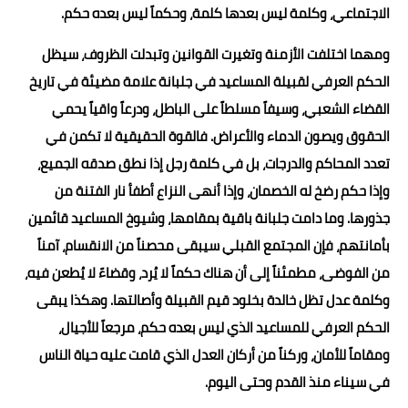
الاجتماعي، وكلمة ليس بعدها كلمة، وحكماً ليس بعده حكم.
ومهما اختلفت الأزمنة وتغيرت القوانين وتبدلت الظروف، سيظل
الحكم العرفي لقبيلة المساعيد في جلبانة علامة مضيئة في تاريخ
القضاء الشعبي، وسيفاً مسلطاً على الباطل، ودرعاً واقياً يحمي
الحقوق ويصون الدماء والأعراض. فالقوة الحقيقية لا تكمن في
تعدد المحاكم والدرجات، بل في كلمة رجل إذا نطق صدقه الجميع،
وإذا حكم رضخ له الخصمان، وإذا أنهى النزاع أطفأ نار الفتنة من
جذورها. وما دامت جلبانة باقية بمقامها، وشيوخ المساعيد قائمين
بأمانتهم، فإن المجتمع القبلي سيبقى محصناً من الانقسام، آمناً
من الفوضى، مطمئناً إلى أن هناك حكماً لا يُرد، وقضاءً لا يُطعن فيه،
وكلمة عدل تظل خالدة بخلود قيم القبيلة وأصالتها. وهكذا يبقى
الحكم العرفي للمساعيد الذي ليس بعده حكم، مرجعاً للأجيال،
ومقاماً للأمان، وركناً من أركان العدل الذي قامت عليه حياة الناس
في سيناء منذ القدم وحتى اليوم.