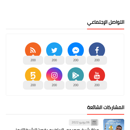
التواصل الإجتماعي
200
200
200
200
200
200
200
200
المشاركات الشائعة
06 يونيو 2022