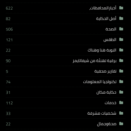
أخبارالمحافظات،
622
أصل الحكاية
82
الصحة
506
الطقس
121
النوبة هنا وهناك
22
برقية تهنئة من شيفاتايمز
90
تقارير صحفية
5
تكنولجيا المعلومات
74
حكاية مكان
31
خدمات
112
شخصيات مشرفة
33
صحةوجمال
22