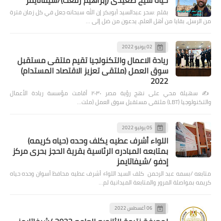
حياة شيخ صعيدى (إبراهيم رفعت)/شيفاتايمز
بقلم :سحر عبدالسيد أبوبكر إن الله سبحانه جعل في كل زمان فترة
من الرسل، بقايا من أهل العلم، يدعون من ضل إلى …
02 يونيو 2022
ريادة الاعمال والتكنولجيا تقيم ملتقى مستقبل
سوق العمل (ملتقى تعزيز الاقتصاد المستدام)
2022
✍️ سهيلة محي على نهج رؤية مصر ٢٠٣٠ أقامت مؤسسة ريادة الأعمال
والتكنولوجيا (LBT) ملتقى مستقبل سوق العمل (ملت…
05 يوليو 2022
اللواء أشرف عطيه يكلف وحده (حياه كريمه)
بمتابعه المبادره الرئاسية بقرية الحجز بحرى مركز
إدفو /شيفاتايمز
متابعه /بسمه عبد الرحمن كلف السيد اللواء أشرف عطيه محافظ أسوان وحده حياه
كريمه بمواصلة المرور والمتابعة الميدانية لم…
06 أغسطس 2022