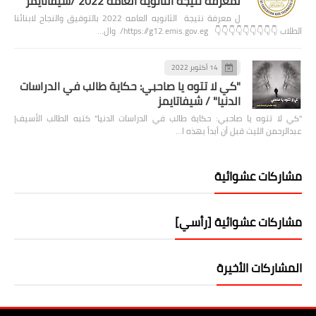
لمعرفة نتيجة الثانويه العامه 2022 /شيفاتايمز
ل معرفة نتيجة الثانويه العامه 2022 بالتوفيق والنجاح لابنائنا
الطلاب 👇👇👇👇👇👇👇👇👇 https://g12.emis.gov.eg/ وال…
14 أكتوبر 2022
"كي لا تتوه يا صاحبي: حكاية طالب في الدراسات
الدنيا" / شيفاتايمز
"كي لا تتوه يا صاحبي: حكاية طالب في الدراسات الدنيا" كتبه الطالب الأسيف|
عبدالرحمن الليث قبل أن أبدأ بهذه ا…
مشاركات عشوائية
مشاركات عشوائية [رأسي]
المشاركات الأخيرة