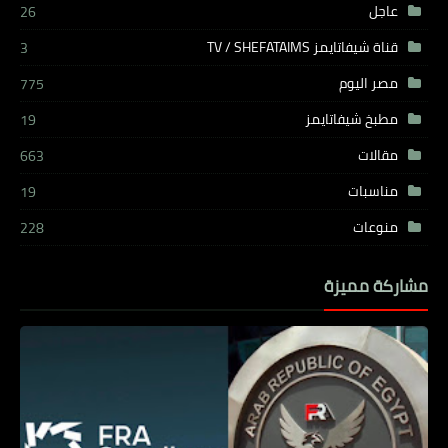
عاجل
26
قناة شيفاتايمز TV / SHEFATAIMS
3
مصر اليوم
775
مطبخ شيفاتايمز
19
مقالات
663
مناسبات
19
منوعات
228
مشاركة مميزة