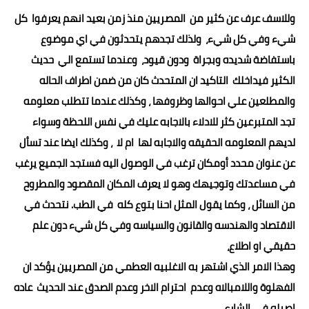
وللاسف عرف عن كثير من المصريين منذ زمن بعيد انهم يعرفوا كل
شيء وفي كل شيء، ولذلك تجدهم يتحدثون في اي موضوع
باستفاضة شديده وبجراة ودون قيود، وعندما تستمع الي حديث
الكثير فيداخلك التاكيد ان المتحدث كان من ضمن اطراف الحاله
والمطلعين علي احوالها وظروفها ، وكذلك عندما تتطلب معلومه
تجد المتبرعين كثر للادلاء بالاجابه عليك في نفس اللحظة وسواء
لديهم المعلومه الحقيقه والاجابه لها ام لا ، وكذلك ايضا عند تسأل
عن عنوان محدد أومكان ترغب في الوصول اليه فستجد الجميع يرغب
في مساعدتك وتوجيهك وهو لا يعرف المكان المقصود والمطروح
من السائل ، وكما يقول المثل احنا بتوع كله في الطب. نتحدث في
الاقتصاد والهندسه والقانون والسياسه وفي كل شيء دون علم
حقيقي او اطلاع،
وهذا الامر الذي اشتهر به الاغلبيه العطمي من المصريين يؤكد ان
الفهلوة واللامبالاه وعدم احترام الاخر وعدم الصدق عند الحديث عاده
اصيله في الشارع