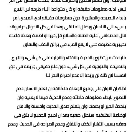
اليومية ، وان نتعلم الصدق والصراحه عندما يتحدث الانسان في امر
ليس لديه معلومات حقيقه او كان متواجدا اثناء طرحه لان التبرع
بابداء النصيحه والمشورة دون معلومات حقيقه لدي المبدي امر
يسيء الي الانسان ويضلل المتلقي وهذا في كل الاحوال حرام وقد
قال المصطفي عليه الصلاه والسلام قل خيرا او اصمت وهذه قاعده
تخييريه عظيمه حتي لا يقع المرء في براثن الكذب والنفاق
مايحدث من تطوع بالحديث بالافتاء والاجابه علي كل شيء والتبرع
بالنصيحه والتوجيه في كل شيء دون علم حقيقي جريمه في حق
انفسنا لان ذلك لن يزيدنا الا عدم احترام الاخر لنا
لذلك ان الاوان علي جميع الجهات متكاتفه ان تعلم الانسان عدم
التطوع بابداء معلومات خاطئه وعدم الحديث فيما لا يعنيه وان
يتحدث الخير او يصمت وان يتعلم صدق الحديث واحسنة والا فان
اوضاعنا الاخلاقيه ستظل صعبه بعد ان اصبح الجميع لا يثق في
بعضه بسبب انتشار الكذب والنفاق وعدم الصراحه في الحديث وعدم