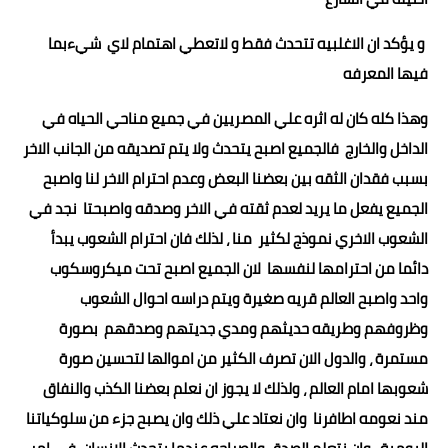
و يؤكد ان الاغلبيه تتحدث فقط و لاتعطي اهتمام لاي شيءبما
فيها المعرفه
وهذا كله كان له اثره علي المصريين في جميع مناحي الحياه في
الداخل والخارج فالجميع اصبح يتحدث ولا يتم تصديقه من الجانب الاخر
بسبب فقدان الثقه بين بعضنا البعض وعدم احترام الاخر لنا واصبح
الجميع يفعل ما يريد لعدم ثقته في الاخر وصدقه واصبحتا نجد في
الشعوب الاخري نموذج لكثير منا ، لذلك فان احترام الشعوب يبدأ
دائما من احترامها لنفسها لان الجميع اصبح تحت ميكروسكوب
واحد واصبح العالم قريه صغيرة ويتم دراسه احوال الشعوب
وظروفهم وطريقه حديثهم ومدي جديتهم وصدقهم بصورة
مستمرة ، والدول الان تصرف الكثير من اموالها لتحسين صورة
شعوبها امام العالم ، ولذلك لا يجوز ان نعلم بعضنا الكذب والنفاق
مند نعومه اطافرنا وان نعتاد علي ذلك وان يصبح جزء من سلوكياتنا