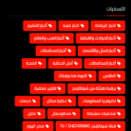
التسميات
اخبار الرياضة
اخبار فنيه
أخبارالتعليم
أخبارالحوادث والقضايا
أخبارالعرب والعالم
أخبارالمال والأقتصاد
أخبارالمحافظات
أخبارالمحافظات،
أصل الحكاية
الصحة
الطقس
النوبة هنا وهناك
برقية تهنئة من شيفاتايمز
تقارير صحفية
تكنولجيا المعلومات
حكاية مكان
خدمات
شخصيات مشرفة
صحةوجمال
عاجل
قناة شيفاتايمز TV / SHEFATAIMS
مصر اليوم