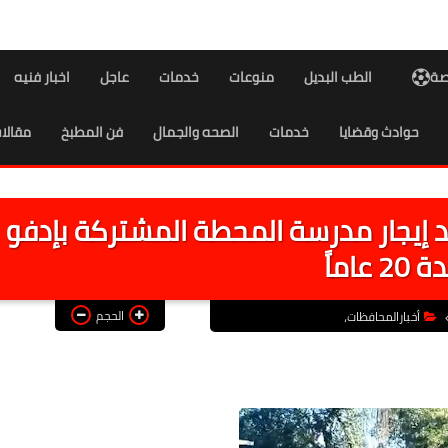
اصة
الطب البديل
منوعات
خدمات
عاجل
اخبار فنيه
حوادث وقضايا
خدمات
الصحه والجمال
فن المطبخ
مقالا
د إيجار مدرسة المحطة المشتركة بإدفو
2 عاماً
الحجم
أخبارالمحافظات،