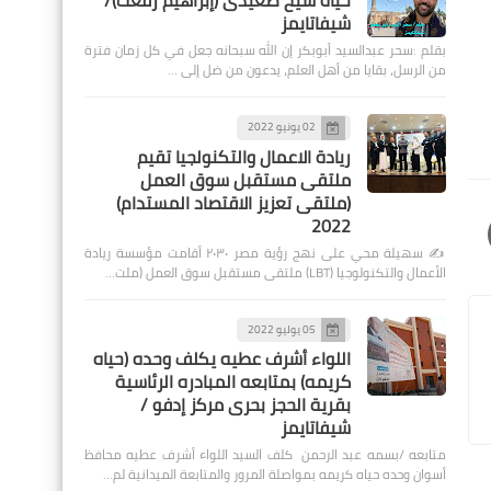
حياة شيخ صعيدى (إبراهيم رفعت)/
شيفاتايمز
بقلم :سحر عبدالسيد أبوبكر إن الله سبحانه جعل في كل زمان فترة
من الرسل، بقايا من أهل العلم، يدعون من ضل إلى …
02 يونيو 2022
ريادة الاعمال والتكنولجيا تقيم
ملتقى مستقبل سوق العمل
(ملتقى تعزيز الاقتصاد المستدام)
2022
✍️ سهيلة محي على نهج رؤية مصر ٢٠٣٠ أقامت مؤسسة ريادة
الأعمال والتكنولوجيا (LBT) ملتقى مستقبل سوق العمل (ملت…
05 يوليو 2022
اللواء أشرف عطيه يكلف وحده (حياه
كريمه) بمتابعه المبادره الرئاسية
بقرية الحجز بحرى مركز إدفو /
شيفاتايمز
متابعه /بسمه عبد الرحمن كلف السيد اللواء أشرف عطيه محافظ
أسوان وحده حياه كريمه بمواصلة المرور والمتابعة الميدانية لم…