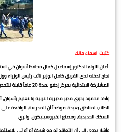
كتبت: اسماء مالك
أعلن اللواء الدكتور إسماعيل كمال محافظ أسوان
في استجا
نجاح تدخله لدى الفريق كامل الوزير نائب رئيس الوزراء و
المشتركة الابتدائية بمركز إدفو لمدة 20 عاماً قابلة للتجديد.
وأكد محمود بدوي مدير مديرية التربية والتعليم بأسوان، أ
السكك الحديدية، ومصنع الفيروسيليكون، والري.
وأشار بدوي إلى أن التعاقد تم مع شركة أم أو تي للاستثمار