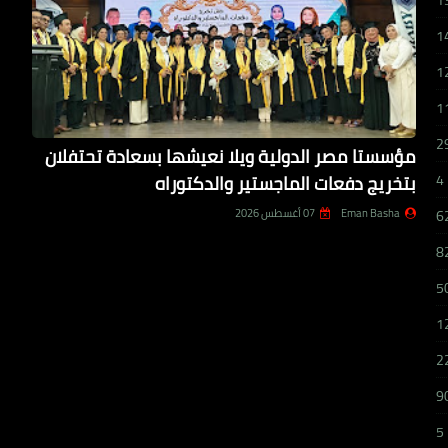
1
1
1
1
2
مؤسستا مصر الدولية ويلا نعيشها بسعادة تحتفلان
بتخريج دفعات الماجستير والدكتوراه
4
Eman Basha
07 أغسطس 2026
6
8
5
1
2
9
5