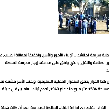
بة سريعة لمناشدات أولياء الأمور والأسر، وتخفيفاً لمعاناة الطلاب،
ع
وزير الصناعة والنقل، والذي وافق على مد عقد إيجار مدرسة المحطة
ن هذا القرار يحقق استقرار العملية التعليمية، ويجنب الأسر مشقة نق
الطلاب لمناطق بعيدة. موضحاً أن المدرسة، الواقعة على مساحة 1584 متر مربع منذ عام 1940، تخدم أبناء العاملين في هيئة
 الذراع الاقتصادي لوزارة النقل، المالكة للمدرسة، بعد أن كانت هيئة