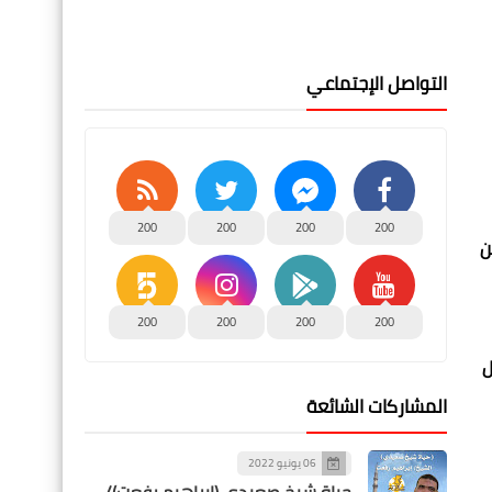
التواصل الإجتماعي
200
200
200
200
ن
200
200
200
200
ل
المشاركات الشائعة
06 يونيو 2022