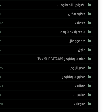
تكنولجيا المعلومات
4
حكاية مكان
1
خدمات
12
شخصيات مشرفة
3
صحةوجمال
2
عاجل
6
قناة شيفاتايمز TV / SHEFATAIMS
مصر اليوم
75
مطبخ شيفاتايمز
9
مقالات
63
مناسبات
9
منوعات
28