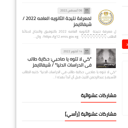
06 أغسطس 2022
لمعرفة نتيجة الثانويه العامه 2022 /
شيفاتايمز
ل معرفة نتيجة الثانويه العامه 2022 بالتوفيق والنجاح لابنائنا
الطلاب 👇👇👇👇👇👇👇👇👇 https://g12.emis.gov.eg/ وال…
د
14 أكتوبر 2022
"كي لا تتوه يا صاحبي: حكاية طالب
في الدراسات الدنيا" / شيفاتايمز
"كي لا تتوه يا صاحبي: حكاية طالب في الدراسات الدنيا" كتبه الطالب
الأسيف| عبدالرحمن الليث قبل أن أبدأ بهذه ا…
مشاركات عشوائية
مشاركات عشوائية [رأسي]