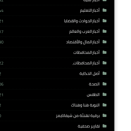
32
أخبارالتعليم
44
أخبارالحوادث والقضايا
21
أخبارالعرب والعالم
17
أخبارالمال والأقتصاد
90
أخبارالمحافظات
أخبارالمحافظات،
22
أصل الحكاية
2
الصحة
06
الطقس
21
النوبة هنا وهناك
2
برقية تهنئة من شيفاتايمز
0
تقارير صحفية