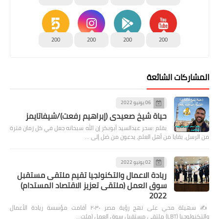
200
200
200
200
المشاركات الشائعة
06 يونيو 2022
حياة شيخ صعيدى (إبراهيم رفعت)/شيفاتايمز
بقلم :سحر عبدالسيد أبوبكر إن الله سبحانه جعل في كل زمان فترة
من الرسل، بقايا من أهل العلم، يدعون من ضل إلى …
02 يونيو 2022
ريادة الاعمال والتكنولجيا تقيم ملتقى مستقبل
سوق العمل (ملتقى تعزيز الاقتصاد المستدام)
2022
✍️ سهيلة محي على نهج رؤية مصر ٢٠٣٠ أقامت مؤسسة ريادة الأعمال
والتكنولوجيا (LBT) ملتقى مستقبل سوق العمل (ملت…