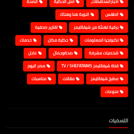
أخبارالمحافظات،
أصل الحكاية
الصحة
الطقس
النوبة هنا وهناك
برقية تهنئة من شيفاتايمز
تقارير صحفية
تكنولجيا المعلومات
حكاية مكان
خدمات
شخصيات مشرفة
صحةوجمال
عاجل
قناة شيفاتايمز TV / SHEFATAIMS
مصر اليوم
مطبخ شيفاتايمز
مقالات
مناسبات
منوعات
التسميات