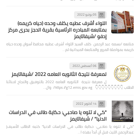
05 يوليو 2022
اللواء أشرف عطيه يكلف وحده (حياه كريمه)
بمتابعه المبادره الرئاسية بقرية الحجز بحرى مركز
إدفو /شيفاتايمز
متابعه /بسمه عبد الرحمن كلف السيد اللواء أشرف عطيه محافظ أسوان وحده حياه
كريمه بمواصلة المرور والمتابعة الميدانية لم…
06 أغسطس 2022
لمعرفة نتيجة الثانويه العامه 2022 /شيفاتايمز
ل معرفة نتيجة الثانويه العامه 2022 بالتوفيق والنجاح لابنائنا
الطلاب 👇👇👇👇👇👇👇👇👇 https://g12.emis.gov.eg/ وال…
14 أكتوبر 2022
"كي لا تتوه يا صاحبي: حكاية طالب في الدراسات
الدنيا" / شيفاتايمز
"كي لا تتوه يا صاحبي: حكاية طالب في الدراسات الدنيا" كتبه الطالب الأسيف|
عبدالرحمن الليث قبل أن أبدأ بهذه ا…