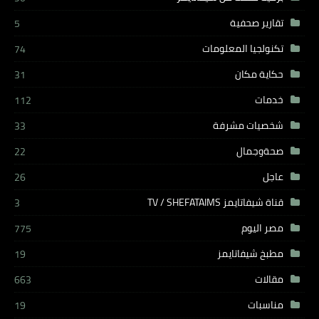
تقارير صحفية
5
تكنولجيا المعلومات
74
حكاية مكان
31
خدمات
112
شخصيات مشرفة
33
صحةوجمال
22
عاجل
26
قناة شيفاتايمز TV / SHEFATAIMS
3
مصر اليوم
775
مطبخ شيفاتايمز
19
مقالات
663
مناسبات
19