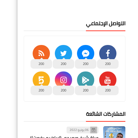
التواصل الإجتماعي
200
200
200
200
200
200
200
200
المشاركات الشائعة
06 يونيو 2022