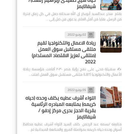
حياة شيخ صعيدى (إبراهيم رفعت)/
شيفاتايمز
بقلم :سحر عبدالسيد أبوبكر إن الله سبحانه جعل في كل زمان فترة
من الرسل، بقايا من أهل العلم، يدعون من ضل إلى …
02 يونيو 2022
ريادة الاعمال والتكنولجيا تقيم
ملتقى مستقبل سوق العمل
(ملتقى تعزيز الاقتصاد المستدام)
2022
✍️ سهيلة محي على نهج رؤية مصر ٢٠٣٠ أقامت مؤسسة ريادة
الأعمال والتكنولوجيا (LBT) ملتقى مستقبل سوق العمل (ملت…
05 يوليو 2022
اللواء أشرف عطيه يكلف وحده (حياه
كريمه) بمتابعه المبادره الرئاسية
بقرية الحجز بحرى مركز إدفو /
شيفاتايمز
متابعه /بسمه عبد الرحمن كلف السيد اللواء أشرف عطيه محافظ
أسوان وحده حياه كريمه بمواصلة المرور والمتابعة الميدانية لم…