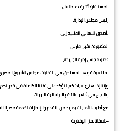
المستشار/ أشرف عبدالعال
رئيس مجلس الإدارة،
بأصدق التهاني القلبية إلى
الدكتورة/ نڤين فارس
عضو مجلس إدارة الجريدة،
بمناسبة فوزها المستحق في انتخابات مجلس الشيوخ المصري 
وإننا إذ نهنئ سيادتكم، لنؤكد على ثقتنا الكاملة في قدراتك
والنجاح في أداء رسالتكم البرلمانية النبيلة.
مع أطيب الأمنيات بمزيد من التقدم والإنجازات لخدمة مصرنا الح
#شيفاتايمز_الإخبارية