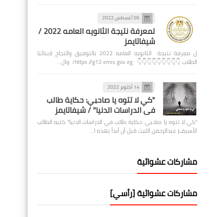
06 أغسطس 2022
لمعرفة نتيجة الثانويه العامه 2022 /
شيفاتايمز
ل معرفة نتيجة الثانويه العامه 2022 بالتوفيق والنجاح لابنائنا
الطلاب 👇👇👇👇👇👇👇👇👇 https://g12.emis.gov.eg/ وال…
14 أكتوبر 2022
"كي لا تتوه يا صاحبي: حكاية طالب
في الدراسات الدنيا" / شيفاتايمز
"كي لا تتوه يا صاحبي: حكاية طالب في الدراسات الدنيا" كتبه الطالب
الأسيف| عبدالرحمن الليث قبل أن أبدأ بهذه ا…
مشاركات عشوائية
مشاركات عشوائية [رأسي]