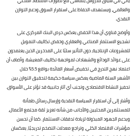
يأتي في سياق مدروس يتماشى مع تطورات الاقتصاد المحلي
والعالمي، ويستهدف الحفاظ على استقرار السوق ودعم التوازن
النقدي.
وأوضح قناوي أن هذا الخفض يعكس حرص البنك المركزي على
تشجيع الاستثمار الصناعي والعقاري وخفض تكاليف التمويل
للمشروعات الإنتاجية، دون التأثير سلبًا على المدخرين الذين يعتمدون
على عوائد الودائع والشهادات لمواجهة تكاليف المعيشة. وأضاف أن
اعتماد نهج التدرج في تخفيض أسعار الفائدة بواقع 5.5% خلال
الأشهر الستة الماضية يعكس سياسة حكيمة لتحقيق التوازن بين
تحفيز النشاط الاقتصادي وتجنب أي آثار جانبية قد تؤثر على الأسواق.
وأشار إلى أن استقرار السياسة النقدية وإرسال رسائل طمأنة
للمستثمرين المحليين والأجانب من شأنه تعزيز ثقة مجتمع الأعمال،
ويدعم الجهود المبذولة لزيادة تدفقات الاستثمار. كما أن تحسن
مؤشرات الاقتصاد الكلي، وتراجع معدلات التضخم تدريجيًا، يعكسان