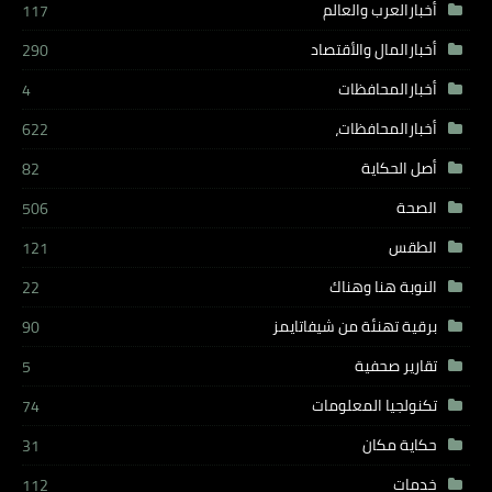
أخبارالعرب والعالم
117
أخبارالمال والأقتصاد
290
أخبارالمحافظات
4
أخبارالمحافظات،
622
أصل الحكاية
82
الصحة
506
الطقس
121
النوبة هنا وهناك
22
برقية تهنئة من شيفاتايمز
90
تقارير صحفية
5
تكنولجيا المعلومات
74
حكاية مكان
31
خدمات
112