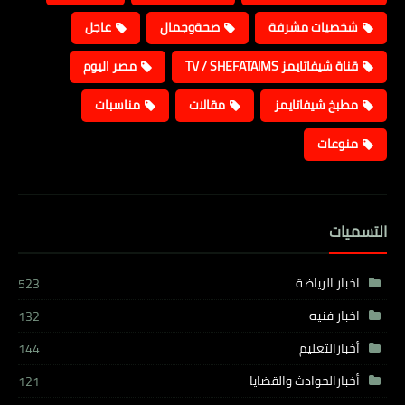
شخصيات مشرفة
صحةوجمال
عاجل
قناة شيفاتايمز TV / SHEFATAIMS
مصر اليوم
مطبخ شيفاتايمز
مقالات
مناسبات
منوعات
التسميات
اخبار الرياضة
523
اخبار فنيه
132
أخبارالتعليم
144
أخبارالحوادث والقضايا
121