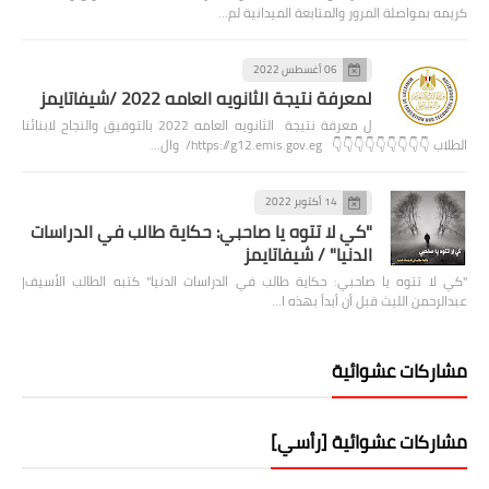
كريمه بمواصلة المرور والمتابعة الميدانية لم…
06 أغسطس 2022
لمعرفة نتيجة الثانويه العامه 2022 /شيفاتايمز
ل معرفة نتيجة الثانويه العامه 2022 بالتوفيق والنجاح لابنائنا
الطلاب 👇👇👇👇👇👇👇👇👇 https://g12.emis.gov.eg/ وال…
14 أكتوبر 2022
"كي لا تتوه يا صاحبي: حكاية طالب في الدراسات
الدنيا" / شيفاتايمز
"كي لا تتوه يا صاحبي: حكاية طالب في الدراسات الدنيا" كتبه الطالب الأسيف|
عبدالرحمن الليث قبل أن أبدأ بهذه ا…
مشاركات عشوائية
مشاركات عشوائية [رأسي]