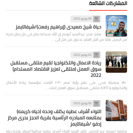
المشاركات الشائعة
06 يونيو 2022
حياة شيخ صعيدى (إبراهيم رفعت)/شيفاتايمز
بقلم :سحر عبدالسيد أبوبكر إن الله سبحانه جعل في كل زمان فترة
من الرسل، بقايا من أهل العلم، يدعون من ضل إلى …
02 يونيو 2022
ريادة الاعمال والتكنولجيا تقيم ملتقى مستقبل
سوق العمل (ملتقى تعزيز الاقتصاد المستدام)
2022
✍️ سهيلة محي على نهج رؤية مصر ٢٠٣٠ أقامت مؤسسة ريادة الأعمال
والتكنولوجيا (LBT) ملتقى مستقبل سوق العمل (ملت…
05 يوليو 2022
اللواء أشرف عطيه يكلف وحده (حياه كريمه)
بمتابعه المبادره الرئاسية بقرية الحجز بحرى مركز
إدفو /شيفاتايمز
متابعه /بسمه عبد الرحمن كلف السيد اللواء أشرف عطيه محافظ أسوان وحده حياه