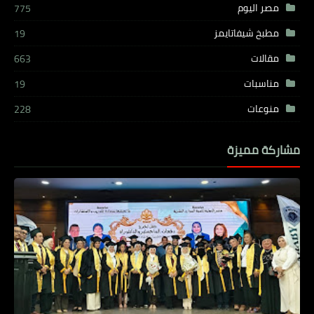
مصر اليوم
775
مطبخ شيفاتايمز
19
مقالات
663
مناسبات
19
منوعات
228
مشاركة مميزة