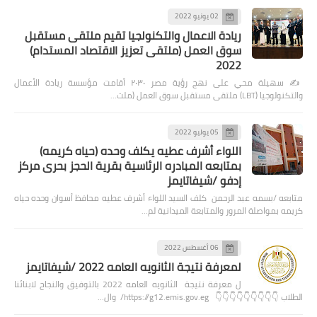
02 يونيو 2022
ريادة الاعمال والتكنولجيا تقيم ملتقى مستقبل
سوق العمل (ملتقى تعزيز الاقتصاد المستدام)
2022
✍️ سهيلة محي على نهج رؤية مصر ٢٠٣٠ أقامت مؤسسة ريادة الأعمال
والتكنولوجيا (LBT) ملتقى مستقبل سوق العمل (ملت…
05 يوليو 2022
اللواء أشرف عطيه يكلف وحده (حياه كريمه)
بمتابعه المبادره الرئاسية بقرية الحجز بحرى مركز
إدفو /شيفاتايمز
متابعه /بسمه عبد الرحمن كلف السيد اللواء أشرف عطيه محافظ أسوان وحده حياه
كريمه بمواصلة المرور والمتابعة الميدانية لم…
06 أغسطس 2022
لمعرفة نتيجة الثانويه العامه 2022 /شيفاتايمز
ل معرفة نتيجة الثانويه العامه 2022 بالتوفيق والنجاح لابنائنا
الطلاب 👇👇👇👇👇👇👇👇👇 https://g12.emis.gov.eg/ وال…