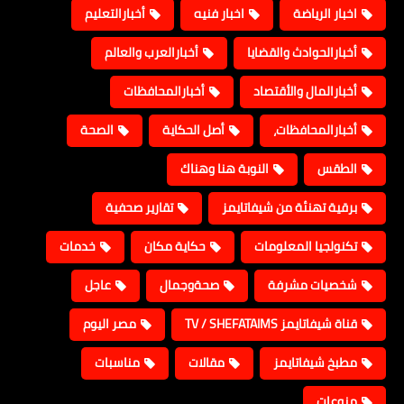
اخبار الرياضة
اخبار فنيه
أخبارالتعليم
أخبارالحوادث والقضايا
أخبارالعرب والعالم
أخبارالمال والأقتصاد
أخبارالمحافظات
أخبارالمحافظات،
أصل الحكاية
الصحة
الطقس
النوبة هنا وهناك
برقية تهنئة من شيفاتايمز
تقارير صحفية
تكنولجيا المعلومات
حكاية مكان
خدمات
شخصيات مشرفة
صحةوجمال
عاجل
قناة شيفاتايمز TV / SHEFATAIMS
مصر اليوم
مطبخ شيفاتايمز
مقالات
مناسبات
منوعات