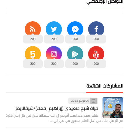
التواصل الإجتماعي
200
200
200
200
200
200
200
200
المشاركات الشائعة
06 يونيو 2022
حياة شيخ صعيدى (إبراهيم رفعت)/شيفاتايمز
بقلم :سحر عبدالسيد أبوبكر إن الله سبحانه جعل في كل زمان فترة
من الرسل، بقايا من أهل العلم، يدعون من ضل إلى …