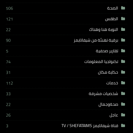
الصحة
506
الطقس
121
النوبة هنا وهناك
22
برقية تهنئة من شيفاتايمز
90
تقارير صحفية
5
تكنولجيا المعلومات
74
حكاية مكان
31
خدمات
112
شخصيات مشرفة
33
صحةوجمال
22
عاجل
26
قناة شيفاتايمز TV / SHEFATAIMS
3