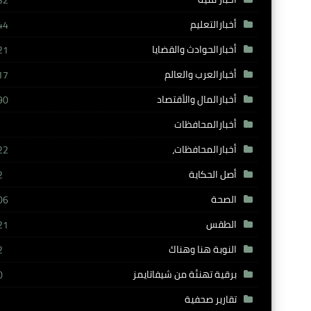
32
أخبارالتعليم
44
أخبارالحوادث والقضايا
21
أخبارالعرب والعالم
17
أخبارالمال والأقتصاد
90
أخبارالمحافظات
أخبارالمحافظات،
22
أصل الحكاية
2
الصحة
06
الطقس
21
النوبة هنا وهناك
2
برقية تهنئة من شيفاتايمز
0
تقارير صحفية