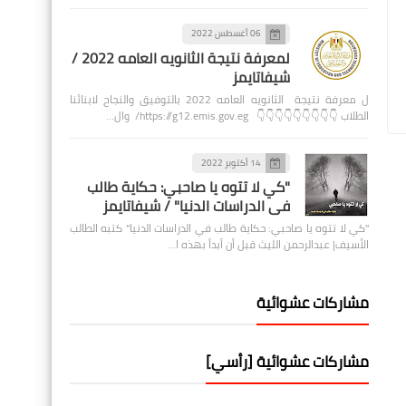
06 أغسطس 2022
لمعرفة نتيجة الثانويه العامه 2022 /
شيفاتايمز
ل معرفة نتيجة الثانويه العامه 2022 بالتوفيق والنجاح لابنائنا
الطلاب 👇👇👇👇👇👇👇👇👇 https://g12.emis.gov.eg/ وال…
14 أكتوبر 2022
"كي لا تتوه يا صاحبي: حكاية طالب
في الدراسات الدنيا" / شيفاتايمز
"كي لا تتوه يا صاحبي: حكاية طالب في الدراسات الدنيا" كتبه الطالب
الأسيف| عبدالرحمن الليث قبل أن أبدأ بهذه ا…
مشاركات عشوائية
مشاركات عشوائية [رأسي]