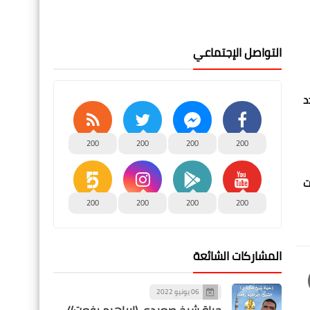
التواصل الإجتماعي
د
200
200
200
200
ت
200
200
200
200
المشاركات الشائعة
06 يونيو 2022