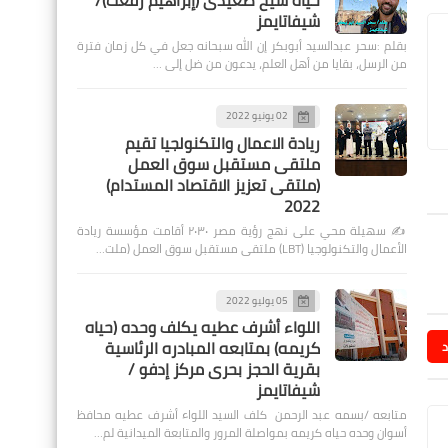
حياة شيخ صعيدى (إبراهيم رفعت)/
شيفاتايمز
بقلم :سحر عبدالسيد أبوبكر إن الله سبحانه جعل في كل زمان فترة
من الرسل، بقايا من أهل العلم، يدعون من ضل إلى …
02 يونيو 2022
ريادة الاعمال والتكنولجيا تقيم
ملتقى مستقبل سوق العمل
(ملتقى تعزيز الاقتصاد المستدام)
2022
✍️ سهيلة محي على نهج رؤية مصر ٢٠٣٠ أقامت مؤسسة ريادة
الأعمال والتكنولوجيا (LBT) ملتقى مستقبل سوق العمل (ملت…
05 يوليو 2022
اللواء أشرف عطيه يكلف وحده (حياه
كريمه) بمتابعه المبادره الرئاسية
د
بقرية الحجز بحرى مركز إدفو /
شيفاتايمز
متابعه /بسمه عبد الرحمن كلف السيد اللواء أشرف عطيه محافظ
أسوان وحده حياه كريمه بمواصلة المرور والمتابعة الميدانية لم…