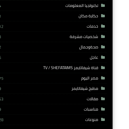
تكنولجيا المعلومات
4
حكاية مكان
1
خدمات
12
شخصيات مشرفة
3
صحةوجمال
2
عاجل
6
قناة شيفاتايمز TV / SHEFATAIMS
مصر اليوم
75
مطبخ شيفاتايمز
9
مقالات
63
مناسبات
9
منوعات
28