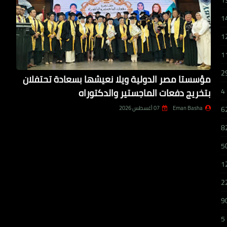
1
1
1
1
2
مؤسستا مصر الدولية ويلا نعيشها بسعادة تحتفلان
بتخريج دفعات الماجستير والدكتوراه
4
Eman Basha
07 أغسطس 2026
6
8
5
1
2
9
5