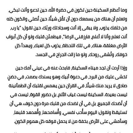
وما أعظم السكينة حين تكون في حضرة الله. حين تدعو وأنت تبكي،
وتعلم أن هناك من يسمعك دون أن تقُل شيئًا. حين تُصلي والكون كله
من خلفك يذوب، ولا يبقى إلا أنت وسجادتك وربّك. حين تقول: "يا رب،
أنت تعلم وأنا لا أعلم، فارزقني الرضا"، فيطمئن قلبك ولو أن كل أبواب
الأرض مغلقة. هناك، في تلك اللحظة، يذوب كل تعبك، ويهدأ كل
خوفك، وتُشفى روحك، ولو ما زالت الجراح في الجسد.
وإذا أردت أن تجد ميناء السكينة، فابحث عنه في عيني أمك حين
تخشى عليك من البرد، في دعوة أبيك وهو يسندك بصمت، في حضنٍ
صادق لا يريد منك شيئًا، في القرآن حين يهمس لقلبك أن الطمأنينة
ليست بعيدة. السكينة ليست غياب الألم، بل حضور القوة، ليست في
أن تُضحك الجميع، بل في أن تضحك من قلبك مرة دون خوف. هي أن
تستيقظ وتقول: اليوم سأُحب نفسي، وأُسامحها، وأُهدهد قلبها،
وسأمشي على الأرض بخفة من لا يحمل فوقه كل هموم الكون.