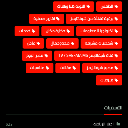
الطقس
النوبة هنا وهناك
برقية تهنئة من شيفاتايمز
تقارير صحفية
تكنولجيا المعلومات
حكاية مكان
خدمات
شخصيات مشرفة
صحةوجمال
عاجل
قناة شيفاتايمز TV / SHEFATAIMS
مصر اليوم
مطبخ شيفاتايمز
مقالات
مناسبات
منوعات
التسميات
اخبار الرياضة
523