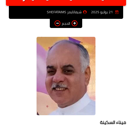
أخبار الرياصة
21 يوليو 2025
شيفاتايمز SHEFATAIMS
الطب البديل
الحجم
منوعات
خدمات
عاجل
اخبار فنيه
التعليم
الصحه
الطقس
معلومه قانونيه
ميناء السكينة
تكنولوجيا المعلومات