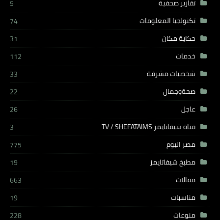
تقارير صحفية
5
تكنولجيا المعلومات
74
حكاية مكان
31
خدمات
112
شخصيات مشرفة
33
صحةوجمال
22
عاجل
26
قناة شيفاتايمز TV / SHEFATAIMS
3
مصر اليوم
775
مطبخ شيفاتايمز
19
مقالات
663
مناسبات
19
منوعات
228