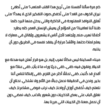
كم مرة سألنا أنفسنا: متى نُريح هذا القلب المتعب؟ متى نُطفئ
نيران الخوف من الغد؟ متى نُخفض صوت التفكير الذي لا يهدأ؟ متى
نُغلق النوافذ المفتوحة في الذاكرة والتي يدخل منها البرد كلما
ظننا أننا تعافينا؟ من المؤلم أن يعيش الإنسان العمر كله يطارد
أحلامًا تهرب منه، ويُجاهد لأجل أناس لا يشعرون، ويُقاتل في معارك لا
يعلم لماذا دخلها. والأشدّ مرارة أن يفقد نفسه في الطريق دون أن
ينتبه.
ميناء السكينة ليس مكانًا نهرب إليه، بل هو قرار نُعلن فيه هدنة مع
الحياة، ونقول فيه: كفى. كفى جريًا وراء ما لا يأتِ، كفى عنادًا مع
أقدارٍ قد كُتبت، كفى تحمّلًا أكثر من اللازم، كفى إقناعًا للناس أننا
بخير، ونحن في الحقيقة نحمل جبالًا من الألم ولا نشتكي. نحتاج أن
نتعلم كيف نُخفض أوزان أرواحنا، كيف نرتب فوضى مشاعرنا، كيف
نغلق الباب على بعض الذكريات دون شعور بالذنب، كيف نمضي دون
أن نحمل معنا كل الخيبات التي مررنا بها.