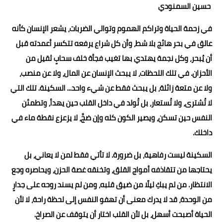
حسين السمنودي
حوادث وقضايا
في زحمة الحياة وتراكم الهموم وتوالي الضربات، يشعر الإنسان كأنه
خدمات
عالق في بحر هائج بلا شط، وأن كل شراع يرفعه تتكسر أعمدته قبل
الصحه والجمال
أن يُبحر، وكل نجمة يهتدي بها تغيب فجأة خلف سحابٍ ثقيل من
الأحزان. في تلك اللحظات، لا يبحث الإنسان عن المال، ولا عن منصب،
فن المطبخ
ولا عن متعة زائلة، بل يبحث فقط عن شيء واحد... السكينة. تلك التي
مقالات
لا تُشترى، ولا تُستعار، بل تُولد في داخل القلب حين يهدأ، وتطمئن
النفس حين تسكن، ويصير الكون كله وإن ضجَّ، لا يزعزع نقطة ماء في
داخلك.
السكينة ليست رفاهية، بل ضرورة. لا تأتي فقط لمن لا يعاني، بل
يحتاجها من تتقاذفه أمواج القلق، وتخنقه غصة الحزن، ويحاصره وجع
الانتظار. من لم يبكِ ليلًا من ضيق قلبه، ومن لم يسند روحه على جدارٍ
من الوحدة، قد لا يدرك معنى أن تهفو النفس إلى لحظة راحة، لا لأن
الحياة أصبحت أسهل، بل لأن القلب اختار أن يتوقف عن الصراخ.