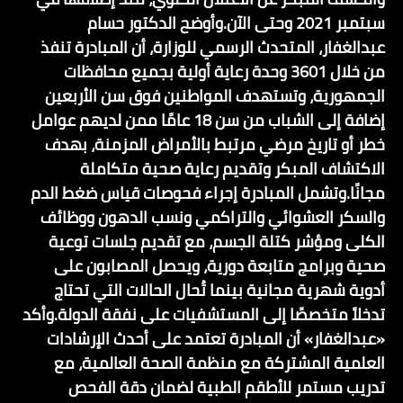
سبتمبر 2021 وحتى الآن.وأوضح الدكتور حسام
عبدالغفار، المتحدث الرسمي للوزارة، أن المبادرة تنفذ
من خلال 3601 وحدة رعاية أولية بجميع محافظات
الجمهورية، وتستهدف المواطنين فوق سن الأربعين
إضافة إلى الشباب من سن 18 عامًا ممن لديهم عوامل
خطر أو تاريخ مرضي مرتبط بالأمراض المزمنة، بهدف
الاكتشاف المبكر وتقديم رعاية صحية متكاملة
مجانًا.وتشمل المبادرة إجراء فحوصات قياس ضغط الدم
والسكر العشوائي والتراكمي ونسب الدهون ووظائف
الكلى ومؤشر كتلة الجسم، مع تقديم جلسات توعية
صحية وبرامج متابعة دورية، ويحصل المصابون على
أدوية شهرية مجانية بينما تُحال الحالات التي تحتاج
تدخلاً متخصصًا إلى المستشفيات على نفقة الدولة.وأكد
«عبدالغفار» أن المبادرة تعتمد على أحدث الإرشادات
العلمية المشتركة مع منظمة الصحة العالمية، مع
تدريب مستمر للأطقم الطبية لضمان دقة الفحص