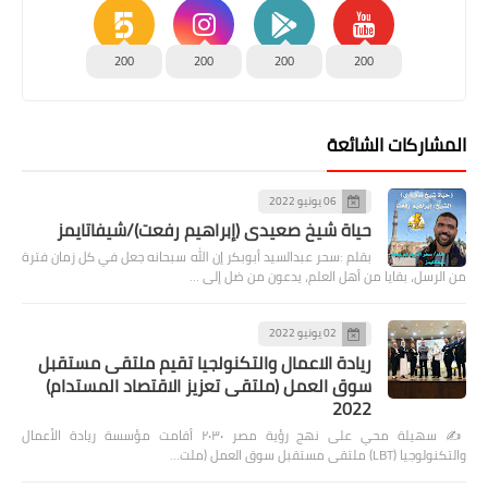
200
200
200
200
المشاركات الشائعة
06 يونيو 2022
حياة شيخ صعيدى (إبراهيم رفعت)/شيفاتايمز
بقلم :سحر عبدالسيد أبوبكر إن الله سبحانه جعل في كل زمان فترة
من الرسل، بقايا من أهل العلم، يدعون من ضل إلى …
02 يونيو 2022
ريادة الاعمال والتكنولجيا تقيم ملتقى مستقبل
سوق العمل (ملتقى تعزيز الاقتصاد المستدام)
2022
✍️ سهيلة محي على نهج رؤية مصر ٢٠٣٠ أقامت مؤسسة ريادة الأعمال
والتكنولوجيا (LBT) ملتقى مستقبل سوق العمل (ملت…