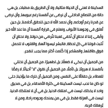
السكينة لا تعني أن الحياة مثالية، ولا أن الطريق بلا مطبات، بل هي
حالة من التصالح الداخلي، أن نرضى عن أنفسنا رغم عيوبها، وأن نرضى
عن قدرنا رغم أوجاعه، وأن نحمد الله لا حين تتحقق أحلامنا، بل حين
تُغلق في وجوهنا الأبواب، ونعلم في قرارة أنفسنا أن ما عند الله خير
وأبقى. إننا لا نحتاج أن نُخفي تعبنا لنُرضي من حولنا، ولا نحتاج أن
نُثبت قوتنا في كل لحظة، فالبشر ليسوا آلهة، والقلوب لا تتحمل
فوق طاقتها، والمشاعر إذا كُتمت أكثر مما يجب، تنفجر.
من الجميل أن نبكي، لا ضعفًا، بل تطهيرًا. من الجميل أن نختلي
بأنفسنا، لا هروبًا، بل تأملًا. من الجميل أن نقول "لا" أحيانًا، لا رفضًا
للعطاء، بل حفاظًا على النفس. ومن الجميل أن نترك ما يؤذينا، حتى
لو كان ما نحب. ليست السكينة في كثرة الأصدقاء، بل في صديق
واحد لا يخذلك. ليست في امتلاك الدنيا، بل في أن لا تمتلكك الدنيا.
ليست في العزلة فقط، بل في من يمنحك وجوده راحة، ومن لا
يُرهقك قربه.