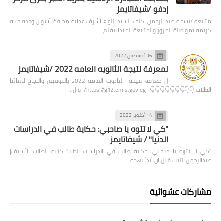
إدفو /شيفاتايمز
متابعه /بسمه عبد الرحمن كلف السيد اللواء أشرف عطيه محافظ أسوان وحده حياه
كريمه بمواصلة المرور والمتابعة الميدانية لم…
06 أغسطس 2022
لمعرفة نتيجة الثانويه العامه 2022 /شيفاتايمز
ل معرفة نتيجة الثانويه العامه 2022 بالتوفيق والنجاح لابنائنا
الطلاب 👇👇👇👇👇👇👇👇👇 https://g12.emis.gov.eg/ وال…
14 أكتوبر 2022
"كي لا تتوه يا صاحبي: حكاية طالب في الدراسات
الدنيا" / شيفاتايمز
"كي لا تتوه يا صاحبي: حكاية طالب في الدراسات الدنيا" كتبه الطالب الأسيف|
عبدالرحمن الليث قبل أن أبدأ بهذه ا…
مشاركات عشوائية