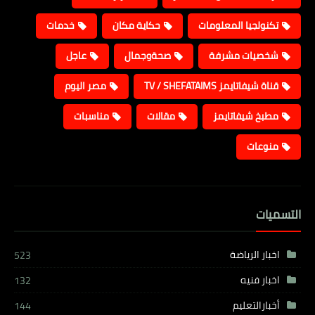
تكنولجيا المعلومات
حكاية مكان
خدمات
شخصيات مشرفة
صحةوجمال
عاجل
قناة شيفاتايمز TV / SHEFATAIMS
مصر اليوم
مطبخ شيفاتايمز
مقالات
مناسبات
منوعات
التسميات
اخبار الرياضة
523
اخبار فنيه
132
أخبارالتعليم
144