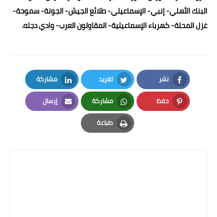
البنك الأهلي- إنبي- الإسماعيلي- طلائع الجيش- الجونة- سموحة-
غزل المحلة- كهرباء الإسماعيلية- المقاولون العرب- وادي دجله.
نشر
تغريد
مشاركة
LinkedIn
Twitter
Facebook
حفظ
مشاركة
إرسال
Email
Whatsapp
Pinterest
طباعة
Print