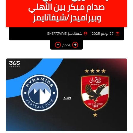
صدام مبكر بين الأهلي
أخبار الرياصة
وبيراميدز/شيفاتايمز
الطب البديل
منوعات
27 يوليو 2025
شيفاتايمز SHEFATAIMS
خدمات
الحجم
عاجل
اخبار فنيه
التعليم
الصحه
الطقس
معلومه قانونيه
تكنولوجيا المعلومات