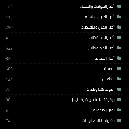
أخبارالحوادث والقضايا
121
أخبارالعرب والعالم
117
أخبارالمال والأقتصاد
290
أخبارالمحافظات
4
أخبارالمحافظات،
622
أصل الحكاية
82
الصحة
506
الطقس
121
النوبة هنا وهناك
22
برقية تهنئة من شيفاتايمز
90
تقارير صحفية
5
تكنولجيا المعلومات
74