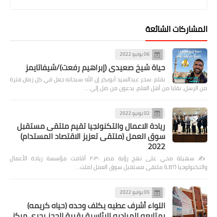
المشاركات الشائعة
06 يونيو 2022
حياة شيخ صعيدى (إبراهيم رفعت)/شيفاتايمز
بقلم :سحر عبدالسيد أبوبكر إن الله سبحانه جعل في كل زمان فترة
من الرسل، بقايا من أهل العلم، يدعون من ضل إلى …
02 يونيو 2022
ريادة الاعمال والتكنولجيا تقيم ملتقى مستقبل
سوق العمل (ملتقى تعزيز الاقتصاد المستدام)
2022
✍️ سهيلة محي على نهج رؤية مصر ٢٠٣٠ أقامت مؤسسة ريادة الأعمال
والتكنولوجيا (LBT) ملتقى مستقبل سوق العمل (ملت…
05 يوليو 2022
اللواء أشرف عطيه يكلف وحده (حياه كريمه)
بمتابعه المبادره الرئاسية بقرية الحجز بحرى مركز