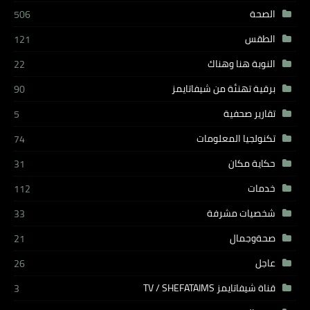
الصحة
506
الطقس
121
النوبة هنا وهناك
22
برقية تهنئة من شيفاتايمز
90
تقارير صحفية
5
تكنولجيا المعلومات
74
حكاية مكان
31
خدمات
112
شخصيات مشرفة
33
صحةوجمال
21
عاجل
26
قناة شيفاتايمز TV / SHEFATAIMS
3