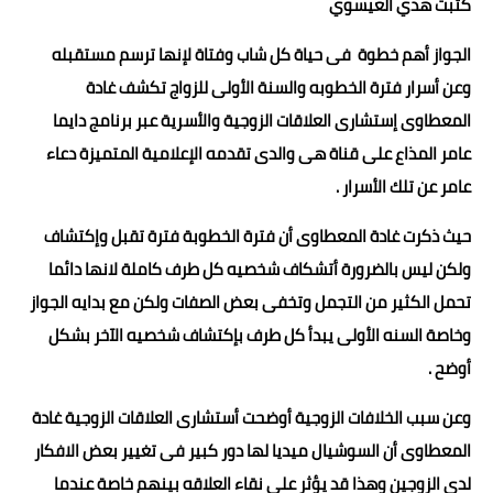
كتبت هدي العيسوي
حوادث وقضايا
الجواز أهم خطوة فى حياة كل شاب وفتاة لإنها ترسم مستقبله
خدمات
وعن أسرار فترة الخطوبه والسنة الأولى للزواج تكشف غادة
المعطاوى إستشارى العلاقات الزوجية والأسرية عبر برنامج دايما
الصحه والجمال
عامر المذاع على قناة هى والدى تقدمه الإعلامية المتميزة دعاء
فن المطبخ
عامر عن تلك الأسرار .
مقالات
حيث ذكرت غادة المعطاوى أن فترة الخطوبة فترة تقبل وإكتشاف
ولكن ليس بالضرورة أتشكاف شخصيه كل طرف كاملة لانها دائما
تحمل الكثير من التجمل وتخفى بعض الصفات ولكن مع بدايه الجواز
وخاصة السنه الأولى يبدأ كل طرف بإكتشاف شخصيه الآخر بشكل
أوضح .
وعن سبب الخلافات الزوجية أوضحت أستشارى العلاقات الزوجية غادة
المعطاوى أن السوشيال ميديا لها دور كبير فى تغيير بعض الافكار
لدى الزوجين وهذا قد يؤثر على نقاء العلاقه بينهم خاصة عندما