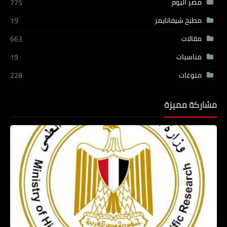
مصر اليوم
775
مطبخ شيفاتايمز
19
مقالات
663
مناسبات
19
منوعات
228
مشاركة مميزة