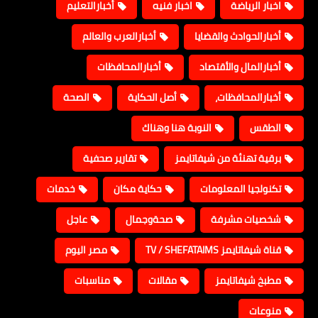
اخبار الرياضة
اخبار فنيه
أخبارالتعليم
أخبارالحوادث والقضايا
أخبارالعرب والعالم
أخبارالمال والأقتصاد
أخبارالمحافظات
أخبارالمحافظات،
أصل الحكاية
الصحة
الطقس
النوبة هنا وهناك
برقية تهنئة من شيفاتايمز
تقارير صحفية
تكنولجيا المعلومات
حكاية مكان
خدمات
شخصيات مشرفة
صحةوجمال
عاجل
قناة شيفاتايمز TV / SHEFATAIMS
مصر اليوم
مطبخ شيفاتايمز
مقالات
مناسبات
منوعات