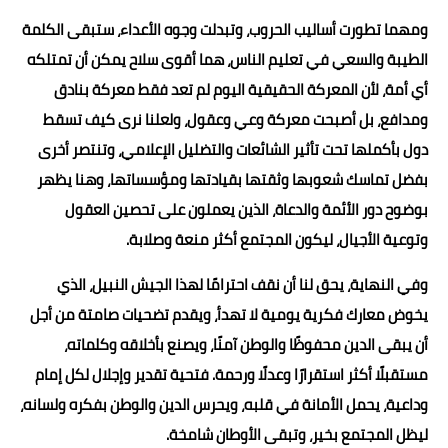
ومهما تطورت أساليب الحروب، وتبدلت وجوه الأعداء، ستبقى الكلمة
الطيبة والسعي في تعليم الناس، هما أقوى سلاح يمكن أن تمتلكه
أي أمة، لأن المعركة الحقيقية اليوم لم تعد فقط معركة بنادق
ومدافع، بل أصبحت معركة وعي وعقول، ولعلنا نرى كيف تسقط
دول بأكملها تحت تأثير الشائعات والتضليل الإعلامي، وتنتصر أخرى
بفضل تماسك شعوبها وثقتها بقيادتها ومؤسساتها، وهنا يظهر
بوضوح دور الأئمة والدعاة، الذين يعملون على تحصين العقول
وتوعية الأجيال، ليكون المجتمع أكثر منعة وصلابة.
وفي النهاية، يحق لنا أن نقف احترامًا لهذا الجيش النبيل، الذي
يخوض معارك فكرية يومية لا تهدأ، ويقدم تضحيات صامتة من أجل
أن يبقى الدين محفوظًا والوطن آمنًا، ويصنع بأخلاقه وكلماته،
مستقبلًا أكثر استقرارًا وعدلًا ورحمة. فتحية تقدير وإجلال لكل إمام
وداعية، يحمل الأمانة في قلبه، ويحرس الدين والوطن بفكره ولسانه،
ليظل المجتمع بخير، وتبقى الأوطان شامخة.