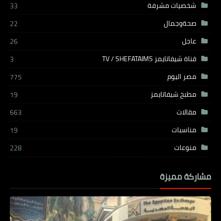
شخصيات مشرفة
33
صحةوجمال
22
عاجل
26
قناة شيفاتايمز TV / SHEFATAIMS
3
مصر اليوم
775
مطبخ شيفاتايمز
19
مقالات
663
مناسبات
19
منوعات
228
مشاركة مميزة