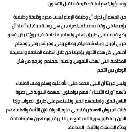
ومسؤوليتهم أمانة عظيمة لا تقبل التهاون.
من المهم أن ندرك أن وظيفة الإمام ليست مجرد وظيفة وظيفية
يؤديها في وقت محدد ثم ينصرف، بل هي رسالة حياة، تبدأ منذ أن
يضع قدمه على طريق العلم، وتستمر ما دامت فيه روحٌ تنبض، فهو
مربي أجيال، وبناء شخصيات، وصانع وعي، ومرشد روحي، ومعلم
أخلاقي، كل هذه الأدوار يؤديها من خلال الكلمة الصادقة والنصيحة
المخلصة، التي تهذب النفوس، وتصلح المجتمع، وترفع من شأن
الوطن بين الأمم.
وليس غريبًا أن النبي محمد صلى الله عليه وسلم وصف العلماء
بأنهم "ورثة الأنبياء"، فهم يواصلون المهمة النبوية في دعوة
الناس للحق، وتعليمهم الخير، وتثبيتهم على طريق الصواب. وإذا
كانت الجيوش العسكرية تحمي حدود الدولة، فإن الأئمة والعلماء هم
الذين يحفظون هوية المجتمع من التزييف، ويمنعون سقوطه تحت
وطأة الشبهات والأفكار الهدامة.