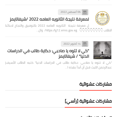
06 أغسطس 2022
لمعرفة نتيجة الثانويه العامه 2022 /شيفاتايمز
ل معرفة نتيجة الثانويه العامه 2022 بالتوفيق والنجاح لابنائنا
الطلاب 👇👇👇👇👇👇👇👇👇 https://g12.emis.gov.eg/ وال…
14 أكتوبر 2022
"كي لا تتوه يا صاحبي: حكاية طالب في الدراسات
الدنيا" / شيفاتايمز
"كي لا تتوه يا صاحبي: حكاية طالب في الدراسات الدنيا" كتبه الطالب الأسيف|
عبدالرحمن الليث قبل أن أبدأ بهذه ا…
مشاركات عشوائية
مشاركات عشوائية [رأسي]