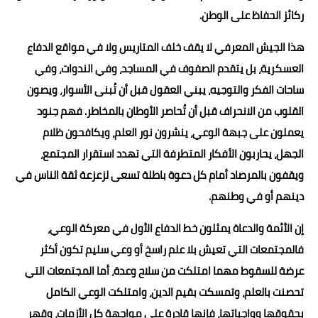
ركائز الحفاظ على الوطن.
هذا الجيش المعرفي لا يقف خلف المتاريس ولا في مواقع الدفاع
العسكرية، بل يتقدم الصفوف في المساجد، وفي الندوات، وفي
ساحات الفكر والتوجيه، يبني العقول قبل أن تُبنى الأسوار، ويصون
القلوب من الانحراف قبل أن تُحاصر الأوطان بالمخاطر. فهم جنود
يعملون على جبهة الوعي، ينشرون نور العلم، ويكافحون ظلام
الجهل، يحاربون الأفكار المتطرفة التي تهدد استقرار المجتمع،
ويقفون بالمرصاد أمام كل دعوة باطلة تسعى لزعزعة ثقة الناس في
دينهم أو في وطنهم.
إن الأئمة والدعاة يمثلون خط الدفاع الأول في معركة الوعي،
فالمجتمعات التي تعيش بلا علم راسخ أو وعي سليم تكون أكثر
عرضة للسقوط مهما امتلكت من سلاح وعدة، أما المجتمعات التي
تحصنت بالعلم، وتمسكت بقيم الدين، وامتلكت الوعي الكامل
بحقوقها وواجباتها، فإنها قادرة على مواجهة كل الأزمات، وقهر