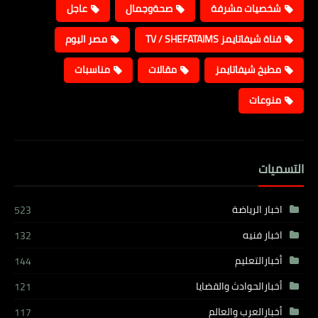
شخصيات مشرفة
صحةوجمال
عاجل
قناة شيفاتايمز TV / SHEFATAIMS
مصر اليوم
مطبخ شيفاتايمز
مقالات
مناسبات
منوعات
التسميات
اخبار الرياضة
523
اخبار فنيه
132
أخبارالتعليم
144
أخبارالحوادث والقضايا
121
أخبارالعرب والعالم
117