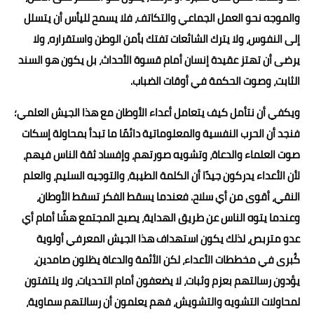
والموجه نحو العمل الجماعي والتكاتف، فلا يسمح لليأس أن يتسلل
إلى النفوس، ولا يترك الشائعات تفتك بأمن الوطن واستقراره، ولا
يرضى أن تهتز عقيدة إنسان أمام قسوة الأحداث، بل يكون هو السند
الثابت، وصوت الحكمة في أوقات الضباب.
ويكفي أن نتأمل كيف يتعامل أعداء الأوطان مع هذا الجيش العلمي؛
فنجد أن الحرب النفسية والمعلوماتية دائمًا ما تبدأ بمحاولة إسكات
صوت العلماء والدعاة، وتشويه صورتهم، وإفساد ثقة الناس فيهم،
لأن الأعداء يدركون جيدًا أن الكلمة الطيبة، والتوجيه السليم، والعلم
النقي، أقوى من أي سلاح. فعندما يسقط الفكر تسقط الأوطان،
وعندما يتوه الناس عن طريق الهداية، يصبح المجتمع هشًا أمام أي
عدو متربص، لذلك يكون استهداف هذا الجيش المعرفي أولوية
كُبرى في مخططات الأعداء، لكن الأئمة والدعاة يظلون صامدين،
يؤدون رسالتهم بعزم وثبات، لا يضعفون أمام التحديات، ولا يلتفتون
لمحاولات التشويه والتشويش، فهم يعلمون أن رسالتهم سماوية،