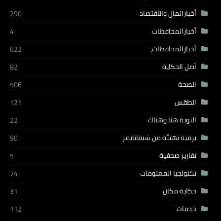
أخبارالمال والأقتصاد
290
أخبارالمحافظات
4
أخبارالمحافظات،
622
أصل الحكاية
82
الصحة
506
الطقس
121
النوبة هنا وهناك
22
برقية تهنئة من شيفاتايمز
90
تقارير صحفية
5
تكنولجيا المعلومات
74
حكاية مكان
31
خدمات
112