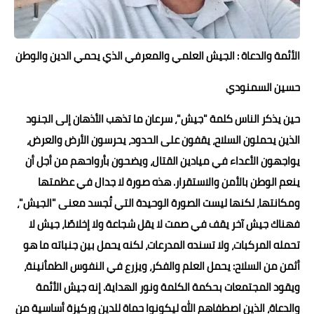
حوادث وقضايا
خدمات
الأئمة والدعاة : الجيش العلمي والمعرفي الذي يحمي الدين والوطن
الصحه والجمال
حسين السمنودي
فن المطبخ
حين يذكر الناس كلمة "جيش"، سرعان ما تذهب الأذهان إلى الجنود
مقالات
الذين يحملون السلاح، يقفون على الحدود، يحرسون الأرض والعرض،
يواجهون الأعداء في ميادين القتال، ويضحون بأرواحهم من أجل أن
ينعم الوطن بالأمن والاستقرار. هذه صورة لا جدال في عظمتها
ومكانتها، لكنها ليست الصورة الوحيدة التي تُجسد معنى "الجيش"،
فهناك جيش آخر يقف في صمت لا يقل شجاعة ولا إخلاصًا، جيش لا
تحمله المركبات، ولا تسنده المدرعات، لكنه يحمل بين جنباته ما هو
أثمن من السلاح: يحمل العلم والفكر، ويزرع في النفوس الطمأنينة،
ويقود المجتمعات بحكمة الكلمة ونور الهداية. إنه جيش الأئمة
والدعاة، الذين اصطفاهم الله ليكونوا حماة للدين وركيزة أساسية من