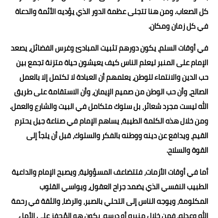
كل الصعاب. ومن هنا تتجلى عظمة الدور الذي يؤديه الأئمة والدعاة
في كل زمان ومكان.
في أوقات السلم، يكون دورهم تثبيت المبادئ وغرس الفضائل، يصعد
الإمام على المنبر ليعلم الناس كيف يعيشون حياة متزنة تجمع بين
حب الدين والانتماء للوطن، يعلمهم أن العبادة لا تكتمل إلا بالعمل
الصالح، وأن حب الوطن من صميم الإيمان، وأن الاستقامة على طريق
الله ليست مجرد شعائر، بل سلوك متكامل في البيت والشارع والعمل.
ومن خلال هذه الكلمة الطيبة، يساهم الإمام في صناعة جيل يحترم
القيم، ويدافع عن دينه ووطنه بالفكر والسلوك، قبل أن يلجأ إلى
القوة والسلاح.
أما في أوقات الأزمات، فتتضاعف المسؤولية، ويصبح الإمام والداعية
الطبيب النفسي الذي يضمد جراح العقول، ويواسي القلوب
المكلومة، ويوجه الناس إلى التحلي بالصبر، والرضا، والثقة في رحمة
الله وعدله. فمن خلال منبره أو درسه، يكون هو المُحفز على الأمل،