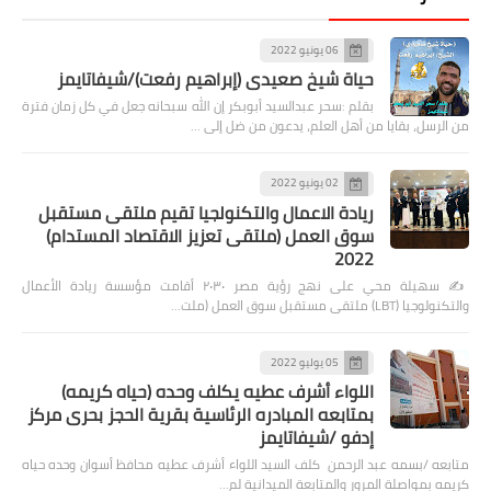
06 يونيو 2022
حياة شيخ صعيدى (إبراهيم رفعت)/شيفاتايمز
بقلم :سحر عبدالسيد أبوبكر إن الله سبحانه جعل في كل زمان فترة
من الرسل، بقايا من أهل العلم، يدعون من ضل إلى …
02 يونيو 2022
ريادة الاعمال والتكنولجيا تقيم ملتقى مستقبل
سوق العمل (ملتقى تعزيز الاقتصاد المستدام)
2022
✍️ سهيلة محي على نهج رؤية مصر ٢٠٣٠ أقامت مؤسسة ريادة الأعمال
والتكنولوجيا (LBT) ملتقى مستقبل سوق العمل (ملت…
05 يوليو 2022
اللواء أشرف عطيه يكلف وحده (حياه كريمه)
بمتابعه المبادره الرئاسية بقرية الحجز بحرى مركز
إدفو /شيفاتايمز
متابعه /بسمه عبد الرحمن كلف السيد اللواء أشرف عطيه محافظ أسوان وحده حياه
كريمه بمواصلة المرور والمتابعة الميدانية لم…