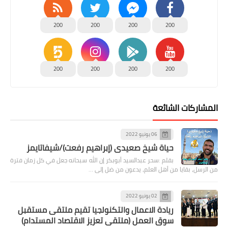
200
200
200
200
200
200
200
200
المشاركات الشائعة
06 يونيو 2022
حياة شيخ صعيدى (إبراهيم رفعت)/شيفاتايمز
بقلم :سحر عبدالسيد أبوبكر إن الله سبحانه جعل في كل زمان فترة
من الرسل، بقايا من أهل العلم، يدعون من ضل إلى …
02 يونيو 2022
ريادة الاعمال والتكنولجيا تقيم ملتقى مستقبل
سوق العمل (ملتقى تعزيز الاقتصاد المستدام)