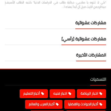
"كي لا تتوه يا صاحبي: حكاية طالب في الدراسات الدنيا" كتبه الطالب الأسيف|
عبدالرحمن الليث قبل أن أبدأ بهذه ا…
مشاركات عشوائية
مشاركات عشوائية [رأسي]
المشاركات الأخيرة
التسميات
اخبار الرياضة
اخبار فنيه
أخبارالتعليم
أخبارالحوادث والقضايا
أخبارالعرب والعالم