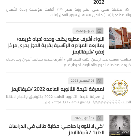
2022
✍️ سهيلة محي على نهج رؤية مصر ٢٠٣٠ أقامت مؤسسة ريادة الأعمال
والتكنولوجيا (LBT) ملتقى مستقبل سوق العمل (ملت…
05 يوليو 2022
اللواء أشرف عطيه يكلف وحده (حياه كريمه)
بمتابعه المبادره الرئاسية بقرية الحجز بحرى مركز
إدفو /شيفاتايمز
متابعه /بسمه عبد الرحمن كلف السيد اللواء أشرف عطيه محافظ أسوان وحده حياه
كريمه بمواصلة المرور والمتابعة الميدانية لم…
06 أغسطس 2022
لمعرفة نتيجة الثانويه العامه 2022 /شيفاتايمز
ل معرفة نتيجة الثانويه العامه 2022 بالتوفيق والنجاح لابنائنا
الطلاب 👇👇👇👇👇👇👇👇👇 https://g12.emis.gov.eg/ وال…
14 أكتوبر 2022
"كي لا تتوه يا صاحبي: حكاية طالب في الدراسات
الدنيا" / شيفاتايمز