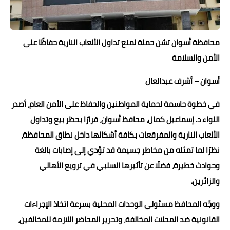
حوادث وقضايا
خدمات
محافظة أسوان تشن حملة لمنع تداول الألعاب النارية حفاظًا على
الأمن والسلامة
الصحه والجمال
فن المطبخ
أسوان – أشرف عبدالعال
مقالات
في خطوة حاسمة لحماية المواطنين والحفاظ على الأمن العام، أصدر
اللواء د. إسماعيل كمال، محافظ أسوان، قرارًا بحظر بيع وتداول
الألعاب النارية والمفرقعات بكافة أشكالها داخل نطاق المحافظة،
نظرًا لما تمثله من مخاطر جسيمة قد تؤدي إلى إصابات بالغة
وحوادث خطيرة، فضلًا عن تأثيرها السلبي في ترويع الأهالي
والزائرين.
ووجّه المحافظ مسئولي الوحدات المحلية بسرعة اتخاذ الإجراءات
القانونية ضد المحلات المخالفة، وتحرير المحاضر اللازمة للمخالفين،