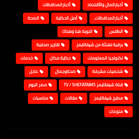
أخبارالمال والأقتصاد
أخبارالمحافظات
أخبارالمحافظات،
أصل الحكاية
الصحة
الطقس
النوبة هنا وهناك
برقية تهنئة من شيفاتايمز
تقارير صحفية
تكنولجيا المعلومات
حكاية مكان
خدمات
شخصيات مشرفة
صحةوجمال
عاجل
قناة شيفاتايمز TV / SHEFATAIMS
مصر اليوم
مطبخ شيفاتايمز
مقالات
مناسبات
منوعات