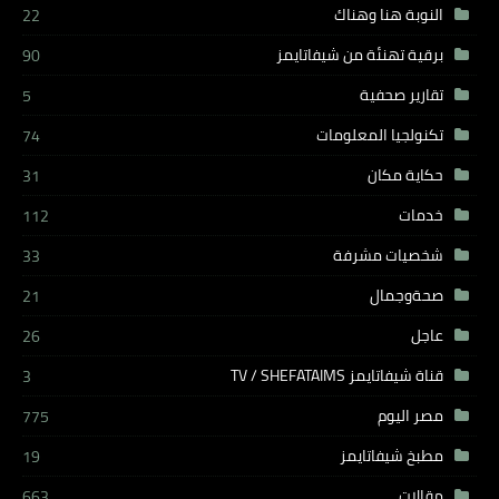
النوبة هنا وهناك
22
برقية تهنئة من شيفاتايمز
90
تقارير صحفية
5
تكنولجيا المعلومات
74
حكاية مكان
31
خدمات
112
شخصيات مشرفة
33
صحةوجمال
21
عاجل
26
قناة شيفاتايمز TV / SHEFATAIMS
3
مصر اليوم
775
مطبخ شيفاتايمز
19
مقالات
663