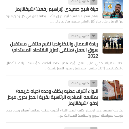
06 يونيو 2022
حياة شيخ صعيدى (إبراهيم رفعت)/شيفاتايمز
بقلم :سحر عبدالسيد أبوبكر إن الله سبحانه جعل في كل زمان فترة
من الرسل، بقايا من أهل العلم، يدعون من ضل إلى …
02 يونيو 2022
ريادة الاعمال والتكنولجيا تقيم ملتقى مستقبل
سوق العمل (ملتقى تعزيز الاقتصاد المستدام)
2022
✍️ سهيلة محي على نهج رؤية مصر ٢٠٣٠ أقامت مؤسسة ريادة الأعمال
والتكنولوجيا (LBT) ملتقى مستقبل سوق العمل (ملت…
05 يوليو 2022
اللواء أشرف عطيه يكلف وحده (حياه كريمه)
بمتابعه المبادره الرئاسية بقرية الحجز بحرى مركز
إدفو /شيفاتايمز
متابعه /بسمه عبد الرحمن كلف السيد اللواء أشرف عطيه محافظ أسوان وحده حياه
كريمه بمواصلة المرور والمتابعة الميدانية لم…