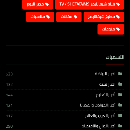
قناة شيفاتايمز TV / SHEFATAIMS
مصر اليوم
مطبخ شيفاتايمز
مقالات
مناسبات
منوعات
التسميات
اخبار الرياضة
523
اخبار فنيه
132
أخبارالتعليم
144
أخبارالحوادث والقضايا
121
أخبارالعرب والعالم
117
أخبارالمال والأقتصاد
290