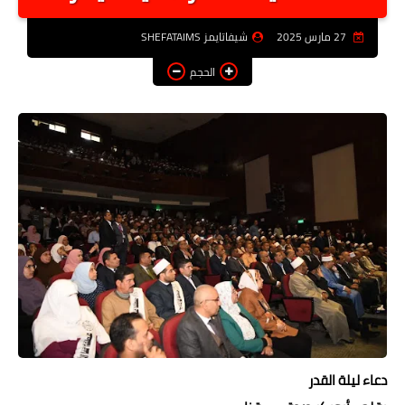
أخبار الرياصة
27 مارس 2025
شيفاتايمز SHEFATAIMS
الطب البديل
الحجم
منوعات
خدمات
عاجل
اخبار فنيه
التعليم
الصحه
الطقس
معلومه قانونيه
دعاء ليلة القدر
تكنولوجيا المعلومات