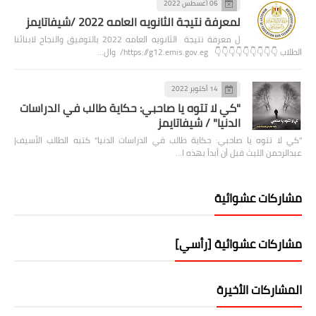
06 أغسطس 2022
لمعرفة نتيجة الثانويه العامه 2022 /شيفاتايمز
ل معرفة نتيجة الثانويه العامه 2022 بالتوفيق والنجاح لابنائنا
الطلاب 👇👇👇👇👇👇👇👇👇 https://g12.emis.gov.eg/ وال…
14 أكتوبر 2022
"كي لا تتوه يا صاحبي: حكاية طالب في الدراسات
الدنيا" / شيفاتايمز
"كي لا تتوه يا صاحبي: حكاية طالب في الدراسات الدنيا" كتبه الطالب الأسيف|
عبدالرحمن الليث قبل أن أبدأ بهذه ا…
مشاركات عشوائية
مشاركات عشوائية [رأسي]
المشاركات الأخيرة