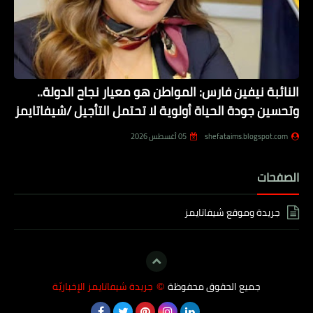
النائبة نيفين فارس: المواطن هو معيار نجاح الدولة..
وتحسين جودة الحياة أولوية لا تحتمل التأجيل /شيفاتايمز
shefataims.blogspot.com
05 أغسطس 2026
الصفحات
جريدة وموقع شيفاتايمز
جميع الحقوق محفوظة
جريدة شيفاتايمز الإخباريّة
©