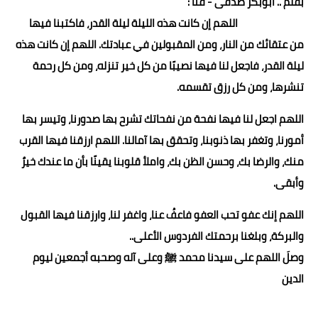
بقلم .. أبوبكر صدقى - قنا :
حوادث وقضايا
اللهم إن كانت هذه الليلة ليلة القدر، فاكتبنا فيها
من عتقائك من النار، ومن المقبولين في عبادتك. اللهم إن كانت هذه
خدمات
ليلة القدر، فاجعل لنا فيها نصيبًا من كل خير تنزله، ومن كل رحمة
الصحه والجمال
تنشرها، ومن كل رزق تقسمه.
فن المطبخ
اللهم اجعل لنا فيها نفحة من نفحاتك تشرح بها صدورنا، وتيسر بها
أمورنا، وتغفر بها ذنوبنا، وتحقق بها آمالنا. اللهم ارزقنا فيها القرب
مقالات
منك، والرضا بك، وحسن الظن بك، واملأ قلوبنا يقينًا بأن ما عندك خيرٌ
وأبقى.
اللهم إنك عفو تحب العفو فاعفُ عنا، واغفر لنا، وارزقنا فيها القبول
والبركة، وبلغنا برحمتك الفردوس الأعلى..
وصلَ اللهم على سيدنا محمد ﷺ وعلى آله وصحبه أجمعين ليوم
الدين