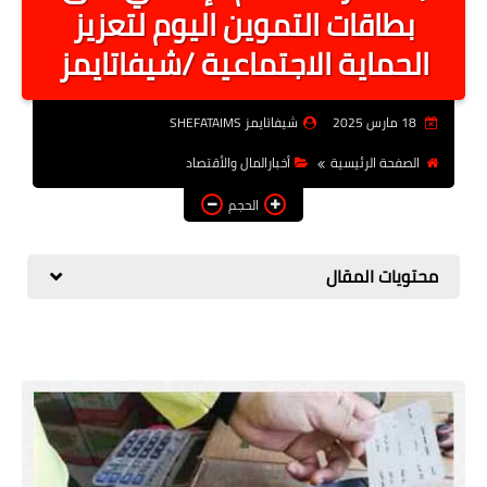
بطاقات التموين اليوم لتعزيز
أخبار الرياصة
الحماية الاجتماعية /شيفاتايمز
الطب البديل
منوعات
18 مارس 2025
شيفاتايمز SHEFATAIMS
خدمات
الصفحة الرئيسية
أخبارالمال والأقتصاد
عاجل
الحجم
اخبار فنيه
محتويات المقال
التعليم
الصحه
الطقس
معلومه قانونيه
تكنولوجيا المعلومات