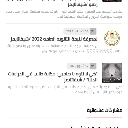
إدفو /شيفاتايمز
متابعه /بسمه عبد الرحمن كلف السيد اللواء أشرف عطيه محافظ أسوان وحده حياه
كريمه بمواصلة المرور والمتابعة الميدانية لم…
06 أغسطس 2022
لمعرفة نتيجة الثانويه العامه 2022 /شيفاتايمز
ل معرفة نتيجة الثانويه العامه 2022 بالتوفيق والنجاح لابنائنا
الطلاب 👇👇👇👇👇👇👇👇👇 https://g12.emis.gov.eg/ وال…
14 أكتوبر 2022
"كي لا تتوه يا صاحبي: حكاية طالب في الدراسات
الدنيا" / شيفاتايمز
"كي لا تتوه يا صاحبي: حكاية طالب في الدراسات الدنيا" كتبه الطالب الأسيف|
عبدالرحمن الليث قبل أن أبدأ بهذه ا…
مشاركات عشوائية