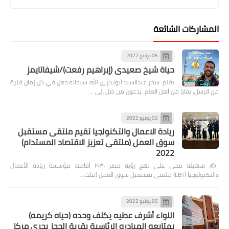
المشاركات الشائعة
06 يونيو 2022
حياة شيخ صعيدى (إبراهيم رفعت)/شيفاتايمز
بقلم :سحر عبدالسيد أبوبكر إن الله سبحانه جعل في كل زمان فترة
من الرسل، بقايا من أهل العلم، يدعون من ضل إلى …
02 يونيو 2022
ريادة الاعمال والتكنولجيا تقيم ملتقى مستقبل
سوق العمل (ملتقى تعزيز الاقتصاد المستدام)
2022
✍️ سهيلة محي على نهج رؤية مصر ٢٠٣٠ أقامت مؤسسة ريادة الأعمال
والتكنولوجيا (LBT) ملتقى مستقبل سوق العمل (ملت…
05 يوليو 2022
اللواء أشرف عطيه يكلف وحده (حياه كريمه)
بمتابعه المبادره الرئاسية بقرية الحجز بحرى مركز