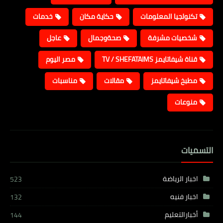
تكنولجيا المعلومات
حكاية مكان
خدمات
شخصيات مشرفة
صحةوجمال
عاجل
قناة شيفاتايمز TV / SHEFATAIMS
مصر اليوم
مطبخ شيفاتايمز
مقالات
مناسبات
منوعات
التسميات
اخبار الرياضة
523
اخبار فنيه
132
أخبارالتعليم
144