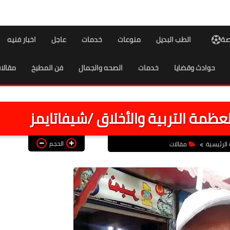
اصة
الطب البديل
منوعات
خدمات
عاجل
اخبار فنيه
حوادث وقضايا
خدمات
الصحه والجمال
فن المطبخ
مقالا
عظمة التربية والأخلاق /شيفاتايمز
الحجم
الرئيسية
مقالات