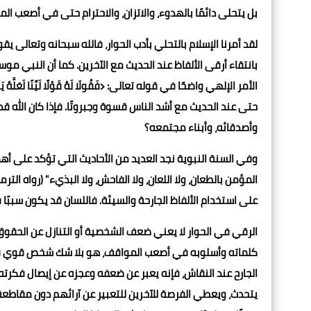
بل يتحلى دائمًا بالهدوء، والاتزان، والاحترام حتى في أصعب الم
بانتقاء أرقى الألفاظ عند الحديث مع الآخرين. كما أن النبي مو
حتى عند الحديث مع أشد الناس قسوة وجبروتًا. فإذا كان الله 
وأصدقائه، وأبناء مجتمعه؟
وفي السنة النبوية نجد العديد من الأحاديث التي تؤكد على أه
المؤمن بالطعان، ولا اللعان، ولا الفاحش، ولا البذيء" (رواه التر
على استخدام الألفاظ الجارحة والسيئة. فاللسان قد يكون سببً
الرقي في الحوار لا يعني ضعف الشخصية أو التنازل عن الحق
كلماته وأسلوبه في أصعب المواقف، هو بلا شك شخص قوي قادر 
الجارح عند النقاش، فإنه يعبر عن ضعفه وعجزه عن إيصال فكرت
يتحدث، ويعطي الفرصة للآخرين للتعبير عن آرائهم دون مقاطعة أو