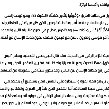
واقف وأشدها توترًا.
لقد أمرنا الإسلام بالتحلي بأدب الحوار، فالله سبحانه وتعالى يقول في كتابه العزيز: ﴿وَقُولُوا لِلنَّاسِ حُسْنًا﴾ (البقرة: 83)، وهو توجيه إلهي
سى عليه السلام عندما أُمر بمخاطبة فرعون، الذي كان من أعتى الطغاة، جاء
الأمر الإلهي واضحًا في قوله تعالى: ﴿فَقُولَا لَهُ قَوْلًا لَيِّنًا لَعَلَّهُ يَتَذَكَّرُ أَوْ يَخْشَى﴾ (طه: 44)، وهذا درس عظيم في ضرورة التزام اللين والهدوء
قد أمر موسى وهارون باللين مع فرعون، فكيف يكون حديث الإنسان مع أهله،
مية التزام الرقي في الحديث، فقد قال النبي صلى الله عليه وسلم: "ليس
مذي). وهذا الحديث يضع لنا معيارًا واضحًا للتفرقة بين المؤمن الحق، ومن اعتا
ا في رفع مكانة الإنسان بين الناس، وقد يكون سببًا في سقوطه من أعينهم.
وق، بل هو قمة القوة والسيطرة على النفس، فمن يستطيع أن يتحكم في
على ضبط انفعالاته. أما الشخص الذي يلجأ إلى الصراخ، والشتائم، والأسل
ه بطريقة محترمة. ومن سمات الإنسان الراقي في حواره أنه يستمع أكثر مم
 استهزاء، كما أنه لا يرفع صوته، ولا يبالغ في ردود أفعاله، بل يكون حديث