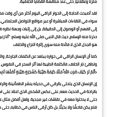
متزنًا وعقلانيًا، حتى عند مناقشة القضايا الخلافية.
لقد أصبحت الحاجة إلى الحوار الراقي اليوم أكثر من أي وقت مض
سواء في اللقاءات المباشرة أو عبر مواقع التواصل الاجتماعي. 
إلى الفهم أو الوصول إلى الحقيقة، بل إلى إثبات وجهة نظره ف
حذرنا منه الإسلام، حيث قال النبي صلى الله عليه وسلم: "أنا زعي
هو الجدل الذي لا فائدة منه سوى إثارة النزاع والخلاف.
كما أن الإنسان الراقي في حواره يبتعد عن الكلمات الجارحة، وال
وتطفئ نار الخلاف. فالكلمة الطيبة لها أثر السحر في النفوس،
﴿أَلَمْ تَرَ كَيْفَ ضَرَبَ اللَّهُ مَثَلًا كَلِمَةً طَيِّبَةً كَشَجَرَةٍ طَيِّبَةٍ أَصْلُهَا ث
إن الإنسان الذي يتحلى بالرقي في حديثه ينشر الطمأنينة وا
بالراحة في الحديث معه، على عكس الشخص الذي اعتاد على استخد
حتى لا يدخلوا معه في نقاشات غير مجدية. ولعل أفضل مثال على
فلم يكن فاحشًا ولا بذيئًا، بل كان أرقى الناس في خطابه، حتى م