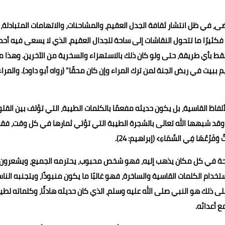
ى، في ظل انتشار ثقافة الجدل العقيم، والمشاحنات، والاتهامات المتبادلة،
فكثيرًا ما تتحول النقاشات إلى ساحة للجدال العقيم، الذي لا يسعى فيه أحد
قط بأي طريقة، حتى ولو كان ذلك بالاستهزاء والسخرية من الآخرين. وهذا م
م ببيت في ربض الجنة لمن ترك المراء وإن كان محقًا" (رواه أبو داود). والمراء
ألفاظ القاسية، بل يكون حديثه مفعمًا بالكلمات الطيبة، التي تؤلف بين القلو
 وقد شبهها الله تعالى بالشجرة الطيبة التي تؤتي ثمارها في كل وقت، فقا
َابِتٌ وَفَرْعُهَا فِي السَّمَاءِ﴾ (إبراهيم: 24).
لراحة في كل مكان يذهب إليه، فهو شخص محبوب، يحترمه الجميع، ويشعرون
ام الكلمات القاسية والساخرة، فهو غالبًا ما يكون منبوذًا، ويتجنبه النا
 ذلك هو النبي صلى الله عليه وسلم، الذي كان حديثه هادئًا، وكلماته لطي
ع أعدائه.