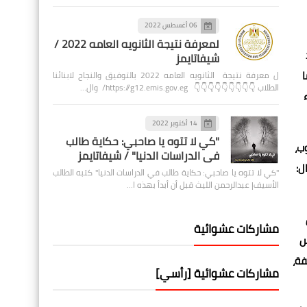
06 أغسطس 2022
لمعرفة نتيجة الثانويه العامه 2022 /
شيفاتايمز
ا
ل معرفة نتيجة الثانويه العامه 2022 بالتوفيق والنجاح لابنائنا
الطلاب 👇👇👇👇👇👇👇👇👇 https://g12.emis.gov.eg/ وال…
14 أكتوبر 2022
"كي لا تتوه يا صاحبي: حكاية طالب
ب،
في الدراسات الدنيا" / شيفاتايمز
ل:
"كي لا تتوه يا صاحبي: حكاية طالب في الدراسات الدنيا" كتبه الطالب
الأسيف| عبدالرحمن الليث قبل أن أبدأ بهذه ا…
مشاركات عشوائية
س
فة،
مشاركات عشوائية [رأسي]