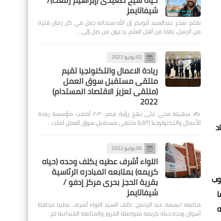
حياة شيخ صعيدى (إبراهيم رفعت)/
شيفاتايمز
بقلم :سحر عبدالسيد أبوبكر إن الله سبحانه جعل في كل زمان فترة
من الرسل، بقايا من أهل العلم، يدعون من ضل إلى …
02 يونيو 2022
ريادة الاعمال والتكنولجيا تقيم
ملتقى مستقبل سوق العمل
(ملتقى تعزيز الاقتصاد المستدام)
2022
✍️ سهيلة محي على نهج رؤية مصر ٢٠٣٠ أقامت مؤسسة ريادة
الأعمال والتكنولوجيا (LBT) ملتقى مستقبل سوق العمل (ملت…
د
05 يوليو 2022
اللواء أشرف عطيه يكلف وحده (حياه
كريمه) بمتابعه المبادره الرئاسية
وب
بقرية الحجز بحرى مركز إدفو /
شيفاتايمز
ا
متابعه /بسمه عبد الرحمن كلف السيد اللواء أشرف عطيه محافظ
ه
أسوان وحده حياه كريمه بمواصلة المرور والمتابعة الميدانية لم…