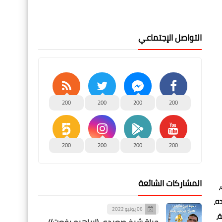
التواصل الإجتماعي
200
200
200
200
200
200
200
200
المشاركات الشائعة
،
ه،
06 يونيو 2022
،