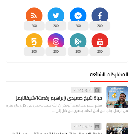
200
200
200
200
200
200
200
200
المشاركات الشائعة
06 يونيو 2022
حياة شيخ صعيدى (إبراهيم رفعت)/شيفاتايمز
بقلم :سحر عبدالسيد أبوبكر إن الله سبحانه جعل في كل زمان فترة
من الرسل، بقايا من أهل العلم، يدعون من ضل إلى …
02 يونيو 2022