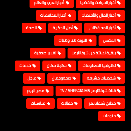
أخبارالحوادث والقضايا
أخبارالعرب والعالم
أخبارالمال والأقتصاد
أخبارالمحافظات
أخبارالمحافظات،
أصل الحكاية
الصحة
الطقس
النوبة هنا وهناك
برقية تهنئة من شيفاتايمز
تقارير صحفية
تكنولجيا المعلومات
حكاية مكان
خدمات
شخصيات مشرفة
صحةوجمال
عاجل
قناة شيفاتايمز TV / SHEFATAIMS
مصر اليوم
مطبخ شيفاتايمز
مقالات
مناسبات
منوعات