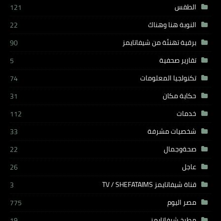
الطقس
121
النوبة هنا وهناك
22
برقية تهنئة من شيفاتايمز
90
تقارير صحفية
5
تكنولجيا المعلومات
74
حكاية مكان
31
خدمات
112
شخصيات مشرفة
33
صحةوجمال
22
عاجل
26
قناة شيفاتايمز TV / SHEFATAIMS
3
مصر اليوم
775
مطبخ شيفاتايمز
19