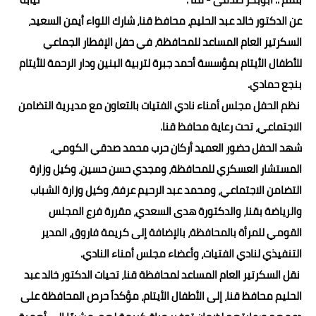
عن الدكتور خالد عبد الحليم، محافظ قنا، شارك اللواء أيمن السعيد،
حوادث وقضايا
السكرتير العام المساعد للمحافظة، في حفل الإفطار الجماعي
خدمات
للأطفال الأيتام بمؤسسة أحمد جبرة لتربية البنين ودار الرحمة للأيتام
الصحه والجمال
بنجع حمادي.
نظم الحفل مجلس أمناء نادي الفتيات بالتعاون مع مديرية التضامن
فن المطبخ
الاجتماعي، تحت رعاية محافظ قنا.
مقالات
شهد الحفل حضور العميد أركان حرب محمد صدقي الكومي،
المستشار العسكري للمحافظة، ومجدي حسن حسين، وكيل وزارة
التضامن الاجتماعي، ومحمد عبد الرحيم عرفة، وكيل وزارة الشباب
والرياضة بقنا، والدكتورة هدى السعدي، مقررة فرع المجلس
القومي للمرأة بالمحافظة، بالإضافة إلى كريمة فاروق، المدير
التنفيذي لنادي الفتيات، وأعضاء مجلس أمناء النادي.
نقل السكرتير العام المساعد لمحافظة قنا، تحيات الدكتور خالد عبد
الحليم محافظ قنا، إلى الأطفال الأيتام، مؤكداً حرص المحافظة على