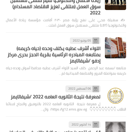
ريادة الاعمال والتكنولجيا تقيم ملتقى مستقبل
سوق العمل (ملتقى تعزيز الاقتصاد المستدام)
2022
✍️ سهيلة محي على نهج رؤية مصر ٢٠٣٠ أقامت مؤسسة ريادة الأعمال
والتكنولوجيا (LBT) ملتقى مستقبل سوق العمل (ملت…
05 يوليو 2022
اللواء أشرف عطيه يكلف وحده (حياه كريمه)
بمتابعه المبادره الرئاسية بقرية الحجز بحرى مركز
إدفو /شيفاتايمز
متابعه /بسمه عبد الرحمن كلف السيد اللواء أشرف عطيه محافظ أسوان وحده حياه
كريمه بمواصلة المرور والمتابعة الميدانية لم…
06 أغسطس 2022
لمعرفة نتيجة الثانويه العامه 2022 /شيفاتايمز
ل معرفة نتيجة الثانويه العامه 2022 بالتوفيق والنجاح لابنائنا
الطلاب 👇👇👇👇👇👇👇👇👇 https://g12.emis.gov.eg/ وال…
14 أكتوبر 2022