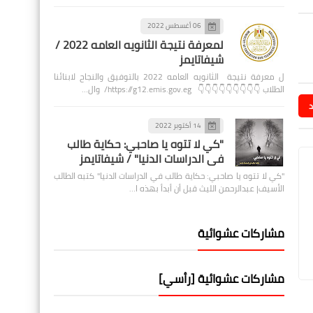
06 أغسطس 2022
لمعرفة نتيجة الثانويه العامه 2022 /
شيفاتايمز
ل معرفة نتيجة الثانويه العامه 2022 بالتوفيق والنجاح لابنائنا
الطلاب 👇👇👇👇👇👇👇👇👇 https://g12.emis.gov.eg/ وال…
د
14 أكتوبر 2022
"كي لا تتوه يا صاحبي: حكاية طالب
في الدراسات الدنيا" / شيفاتايمز
"كي لا تتوه يا صاحبي: حكاية طالب في الدراسات الدنيا" كتبه الطالب
الأسيف| عبدالرحمن الليث قبل أن أبدأ بهذه ا…
مشاركات عشوائية
مشاركات عشوائية [رأسي]