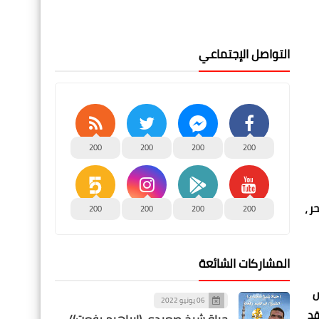
التواصل الإجتماعي
200
200
200
200
ر ،
200
200
200
200
المشاركات الشائعة
هب على الإسكندرية يوم 2 مارس
06 يونيو 2022
قد