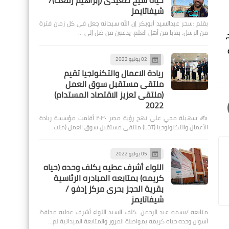
حياة شيخ صعيدى (إبراهيم رفعت)/
شيفاتايمز
بقلم :سحر عبدالسيد أبوبكر إن الله سبحانه جعل في كل زمان فترة
من الرسل، بقايا من أهل العلم، يدعون من ضل إلى …
وم الأحد،
02 يونيو 2022
ريادة الاعمال والتكنولجيا تقيم
ملتقى مستقبل سوق العمل
(ملتقى تعزيز الاقتصاد المستدام)
2022
✍️ سهيلة محي على نهج رؤية مصر ٢٠٣٠ أقامت مؤسسة ريادة
الأعمال والتكنولوجيا (LBT) ملتقى مستقبل سوق العمل (ملت…
05 يوليو 2022
اللواء أشرف عطيه يكلف وحده (حياه
كريمه) بمتابعه المبادره الرئاسية
بقرية الحجز بحرى مركز إدفو /
شيفاتايمز
متابعه /بسمه عبد الرحمن كلف السيد اللواء أشرف عطيه محافظ
أسوان وحده حياه كريمه بمواصلة المرور والمتابعة الميدانية لم…