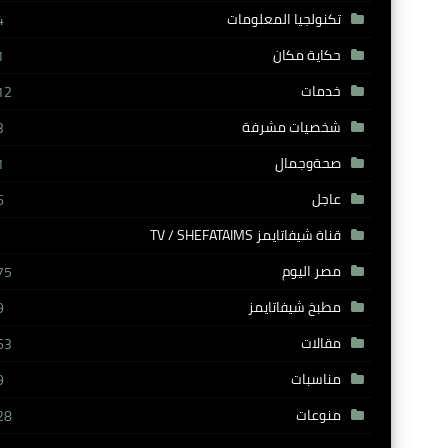
تكنولجيا المعلومات
4
حكاية مكان
1
خدمات
12
شخصيات مشرفة
3
صحةوجمال
1
عاجل
6
قناة شيفاتايمز TV / SHEFATAIMS
مصر اليوم
75
مطبخ شيفاتايمز
9
مقالات
63
مناسبات
9
منوعات
28