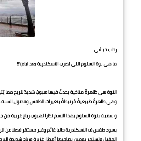
رحاب حبشي
ما هى نوة السلوم التى تضرب الاسكندرية بعد ايام؟!!
النوة هى ظاهرةٌ مناخية يحدثُ فيها هبوبٌ شديدٌ للريح مما يُثير
وهي ظاهرةٌ طبيعيةٌ مُرتبطةٌ بتغيرات الطقس وفصول السنة.
و سميت بنوة السلوم بهذا الاسم نظرا لهبوب رياح غربية من ج
المقبل وتستمر يومين يصاحبها أمطار غزيرة ورياح شديدة البرو