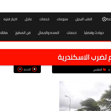
اصة
الطب البديل
منوعات
خدمات
عاجل
اخبار فنيه
حوادث وقضايا
خدمات
الصحه والجمال
فن المطبخ
مقالا
 تضرب الاسكندرية
الحجم
الطقس