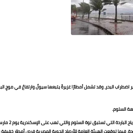
 اضطراب البحر، وقد تشمل أمطارًا غزيرةً يتبعها سيولٌ وارتفاعٌ في موجِ البح
هة السلوم.
يسود طقس ف الاسكندرية حاليا غائم وغير مستقر فضلا عن الرياح الباردة التي تستبق نوة السلوم والتي ت
دة، فيما توقعت الهيئة العامة للأرصاد الجوية المصرية فرص أمطار خفيفة 