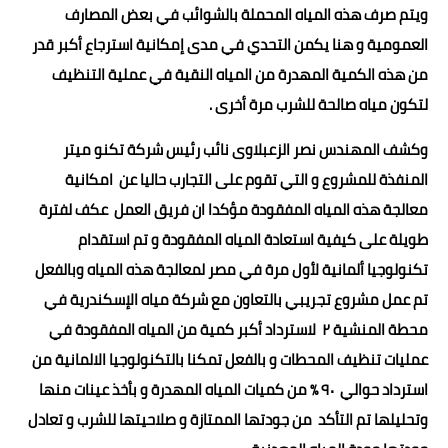
ويتم صرف هذه المياه المحملة بالشوائب في بعض المصارف
العمومية و هنا يكمن التحدي في مدى إمكانية استرجاع أكبر قدر
من هذه الكمية المهدرة من المياه النقية في عملية التنظيف
لتكون مياه صالحة للشرب مرة أخرى .
وكشف المهندس نصر الزعبلاوى نائب رئيس شركة تكنو ميتر
المنفذة للمشروع و التي تقوم على التجارب حاليا عن امكانية
معالجة هذه المياه المفقودة مؤكدا ان فريق العمل عكف لفترة
طويلة على كيفية استعادة المياه المفقودة و تم استقدام
تكنولوجيا ألمانية لأول مرة في مصر لمعالجة هذه المياه وبالفعل
تم عمل مشروع تجريبي بالتعاون مع شركة مياه الإسكندرية في
محطة المنشية ٢ لاسترداد أكبر كمية من المياه المفقودة في
عمليات تنظيف المحطات و بالفعل تمكنا بالتكنولوجيا الالمانية من
استرداد حوالي ٩٠ ٪؜ من كميات المياه المهدرة و بأخذ عينات منها
وتحليلها تم التأكد من جودتها الممتازة و صلاحيتها للشرب و تعادل