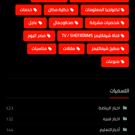
تكنولجيا المعلومات
حكاية مكان
خدمات
شخصيات مشرفة
صحةوجمال
عاجل
قناة شيفاتايمز TV / SHEFATAIMS
مصر اليوم
مطبخ شيفاتايمز
مقالات
مناسبات
منوعات
التسميات
اخبار الرياضة
523
اخبار فنيه
132
أخبارالتعليم
144