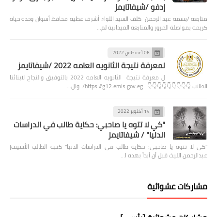
إدفو /شيفاتايمز
متابعه /بسمه عبد الرحمن كلف السيد اللواء أشرف عطيه محافظ أسوان وحده حياه
كريمه بمواصلة المرور والمتابعة الميدانية لم…
06 أغسطس 2022
لمعرفة نتيجة الثانويه العامه 2022 /شيفاتايمز
ل معرفة نتيجة الثانويه العامه 2022 بالتوفيق والنجاح لابنائنا
الطلاب 👇👇👇👇👇👇👇👇👇 https://g12.emis.gov.eg/ وال…
14 أكتوبر 2022
"كي لا تتوه يا صاحبي: حكاية طالب في الدراسات
الدنيا" / شيفاتايمز
"كي لا تتوه يا صاحبي: حكاية طالب في الدراسات الدنيا" كتبه الطالب الأسيف|
عبدالرحمن الليث قبل أن أبدأ بهذه ا…
مشاركات عشوائية