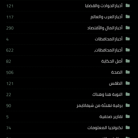
أخبارالحوادث والقضايا
121
أخبارالعرب والعالم
117
أخبارالمال والأقتصاد
290
أخبارالمحافظات
4
أخبارالمحافظات،
622
أصل الحكاية
82
الصحة
506
الطقس
121
النوبة هنا وهناك
22
برقية تهنئة من شيفاتايمز
90
تقارير صحفية
5
تكنولجيا المعلومات
74