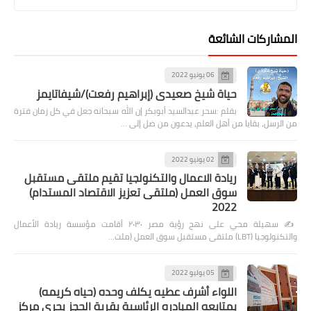
المشاركات الشائعة
06 يونيو 2022
حياة شيخ صعيدى (إبراهيم رفعت)/شيفاتايمز
بقلم :سحر عبدالسيد أبوبكر إن الله سبحانه جعل في كل زمان فترة
من الرسل، بقايا من أهل العلم، يدعون من ضل إلى …
02 يونيو 2022
ريادة الاعمال والتكنولجيا تقيم ملتقى مستقبل
سوق العمل (ملتقى تعزيز الاقتصاد المستدام)
2022
✍️ سهيلة محي على نهج رؤية مصر ٢٠٣٠ أقامت مؤسسة ريادة الأعمال
والتكنولوجيا (LBT) ملتقى مستقبل سوق العمل (ملت…
05 يوليو 2022
اللواء أشرف عطيه يكلف وحده (حياه كريمه)
بمتابعه المبادره الرئاسية بقرية الحجز بحرى مركز