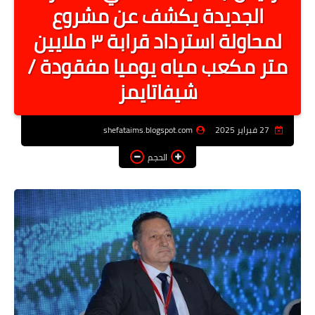
الجديدة يكشف عن مشروع
أخبار الرياصة
لمحاولة استرداد قرابة ٣ ملايين
الطب البديل
متر مكعب مياه يوميا مفقودة /
منوعات
شيفاتايمز
خدمات
عاجل
27 فبراير 2025
shefataims.blogspot.com
الحجم
اخبار فنيه
التعليم
الصحه
الطقس
معلومه قانونيه
تكنولوجيا المعلومات