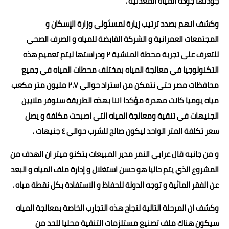
جودتها جودة المياه المعدنية .
وكشف انهم بصدد ترتيب زيارة لمسئولي وزارة الإسكان و
المجتمعات العمرانية و الشركة القابضة للمياه و الصرف الصحي
للتعرف على تجربة محطة المنشية ٢ ودراستها ليتم تعميم هذه
التكنولوجيا في معالجة المياه بمختلف محطات المياه في جميع
محافظات مصر حتى نتمكن من استراد حوالي ٢.٧ مليون متر مكعب
مياه يوميا كانت مهدرة مؤكدا اننا بهذه الطريقة سنوفر ملايين
الجنيهات في تنقية ومعالجة المياه التي اصبحت مكلفة و يصل
سعر تكلفة المتر الواحد ليكون صالح للشرب حوالي ٤ جنيهات .
و من جانبه قال عرابي النمر مدير المبيعات بتكنو ميتر ان الهدف من
المشروع الذي يتم حاليا هو حسن استغلال و إدارة ملف المياه و البعد
عن الفقر المائية و توجه الدولة للحفاظ و الاستفادة بكل نقطة مياه .
وكشف ان المرحلة التالية لنجاح هذه التجارب الخاصة بمعالجة المياه
سيكون هناك ملف تصنيع مستلزمات التنقية محليا للحد من