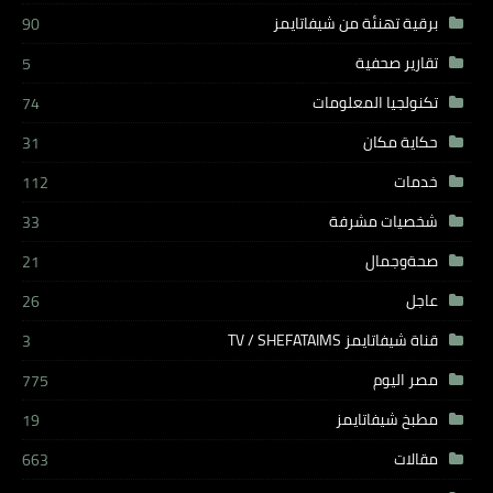
برقية تهنئة من شيفاتايمز
90
تقارير صحفية
5
تكنولجيا المعلومات
74
حكاية مكان
31
خدمات
112
شخصيات مشرفة
33
صحةوجمال
21
عاجل
26
قناة شيفاتايمز TV / SHEFATAIMS
3
مصر اليوم
775
مطبخ شيفاتايمز
19
مقالات
663