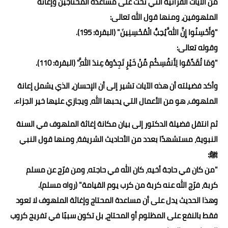
من الآيات القرآنية التي تحث على مساعدة المحتاجين وإغاثة
الملهوفين، ومنها قول الله تعالى:
"وَأَحْسِنُوا إِنَّ اللَّهَ يُحِبُّ الْمُحْسِنِينَ" (البقرة: 195).
وقوله تعالى:
"وَمَا تُقَدِّمُوا لِأَنفُسِكُم مِّنْ خَيْرٍ تَجِدُوهُ عِندَ اللَّهِ" (البقرة: 110).
وأكد فضيلته أن هذه الآيات تشير إلى أن الإحسان، الذي يشمل إعانة
الملهوف، هو من الأعمال التي يحبها الله، ويجازي عليها خير الجزاء.
ثم انتقل فضيلة الدكتور إلى بيان مكانة إغاثة الملهوف في السنة
النبوية، مستشهدًا بعدد من الأحاديث الشريفة، ومنها قول النبي
ﷺ:
"من كان في حاجة أخيه، كان الله في حاجته، ومن فرّج عن مسلم
كربة، فرّج الله عنه كربة من كرب يوم القيامة" (رواه مسلم).
وهذا الحديث يدل على أن مساعدة المحتاج وإغاثة الملهوف لا تعود
فقط بالنفع على المظلوم أو المحتاج، بل تكون سببًا في تفريج كروب