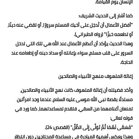
الإنسان يوم القيامة.
كما أشار إلى الحديث الشريف:
"أفضل الأعمال أن تُدخِل على أخيك المسلم سرورًا، أو تقضي عنه دينًا،
أو تطعمه خبزًا" (رواه الطبراني).
وهذا الحديث يؤكد أن أعظم الأعمال عند الله هي تلك التي تدخل
السرور على قلب مسلم، سواء بإعانته أو سداد دينه أو إطعامه عند
الحاجة.
إغاثة الملهوف منهج الأنبياء والصالحين
وأكد فضيلته أن إغاثة الملهوف كانت نهج الأنبياء والصالحين،
مستدلًا بقصة نبي الله موسى عليه السلام، عندما وجد امرأتين
تمنعان أغنامهما من السقي، فتقدم لمساعدتهما، كما ورد في
قوله تعالى:
"فَسَقَى لَهُمَا ثُمَّ تَوَلَّى إِلَى الظِّلِّ" (القصص: 24).
وهذا يعكس أهمية المبادرة في مساعدة المحتاجين، دون انتظار