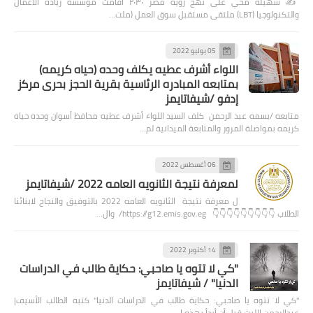
✍️ سهيلة محي على نهج رؤية مصر ٢٠٣٠ أقامت مؤسسة ريادة الأعمال
والتكنولوجيا (LBT) ملتقى مستقبل سوق العمل (ملت…
05 يوليو 2022
اللواء أشرف عطيه يكلف وحده (حياه كريمه)
بمتابعه المبادره الرئاسية بقرية الحجز بحرى مركز
إدفو /شيفاتايمز
متابعه /بسمه عبد الرحمن كلف السيد اللواء أشرف عطيه محافظ أسوان وحده حياه
كريمه بمواصلة المرور والمتابعة الميدانية لم…
06 أغسطس 2022
لمعرفة نتيجة الثانويه العامه 2022 /شيفاتايمز
ل معرفة نتيجة الثانويه العامه 2022 بالتوفيق والنجاح لابنائنا
الطلاب 👇👇👇👇👇👇👇👇👇 https://g12.emis.gov.eg/ وال…
14 أكتوبر 2022
"كي لا تتوه يا صاحبي: حكاية طالب في الدراسات
الدنيا" / شيفاتايمز
"كي لا تتوه يا صاحبي: حكاية طالب في الدراسات الدنيا" كتبه الطالب الأسيف|
عبدالرحمن الليث قبل أن أبدأ بهذه ا…