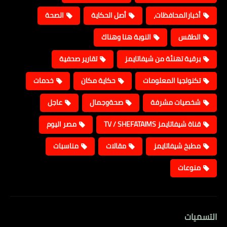
أخبارالمحافظات،
أصل الحكاية
الصحة
الطقس
النوبة هنا وهناك
برقية تهنئة من شيفاتايمز
تقارير صحفية
تكنولجيا المعلومات
حكاية مكان
خدمات
شخصيات مشرفة
صحةوجمال
عاجل
قناة شيفاتايمز TV / SHEFATAIMS
مصر اليوم
مطبخ شيفاتايمز
مقالات
مناسبات
منوعات
التسميات