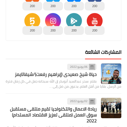
200
200
200
200
200
200
200
200
المشاركات الشائعة
06 يونيو 2022
حياة شيخ صعيدى (إبراهيم رفعت)/شيفاتايمز
بقلم :سحر عبدالسيد أبوبكر إن الله سبحانه جعل في كل زمان فترة
من الرسل، بقايا من أهل العلم، يدعون من ضل إلى …
02 يونيو 2022
ريادة الاعمال والتكنولجيا تقيم ملتقى مستقبل
سوق العمل (ملتقى تعزيز الاقتصاد المستدام)
2022