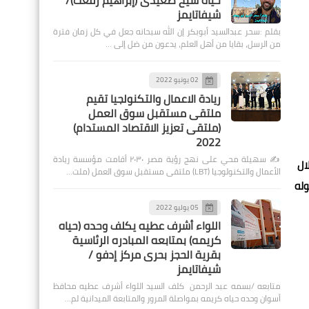
حياة شيخ صعيدى (إبراهيم رفعت)/
شيفاتايمز
بقلم :سحر عبدالسيد أبوبكر إن الله سبحانه جعل في كل زمان فترة
من الرسل، بقايا من أهل العلم، يدعون من ضل إلى …
02 يونيو 2022
ريادة الاعمال والتكنولجيا تقيم
ملتقى مستقبل سوق العمل
(ملتقى تعزيز الاقتصاد المستدام)
2022
✍️ سهيلة محي على نهج رؤية مصر ٢٠٣٠ أقامت مؤسسة ريادة
ال
الأعمال والتكنولوجيا (LBT) ملتقى مستقبل سوق العمل (ملت…
وله
05 يوليو 2022
اللواء أشرف عطيه يكلف وحده (حياه
كريمه) بمتابعه المبادره الرئاسية
بقرية الحجز بحرى مركز إدفو /
شيفاتايمز
متابعه /بسمه عبد الرحمن كلف السيد اللواء أشرف عطيه محافظ
أسوان وحده حياه كريمه بمواصلة المرور والمتابعة الميدانية لم…