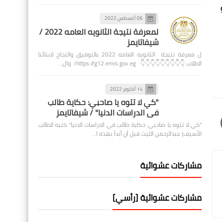
06 أغسطس 2022
لمعرفة نتيجة الثانويه العامه 2022 /
شيفاتايمز
ل معرفة نتيجة الثانويه العامه 2022 بالتوفيق والنجاح لابنائنا
الطلاب 👇👇👇👇👇👇👇👇👇 https://g12.emis.gov.eg/ وال…
14 أكتوبر 2022
"كي لا تتوه يا صاحبي: حكاية طالب
في الدراسات الدنيا" / شيفاتايمز
"كي لا تتوه يا صاحبي: حكاية طالب في الدراسات الدنيا" كتبه الطالب
الأسيف| عبدالرحمن الليث قبل أن أبدأ بهذه ا…
مشاركات عشوائية
مشاركات عشوائية [رأسي]