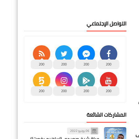
التواصل الإجتماعي
200
200
200
200
200
200
200
200
المشاركات الشائعة
06 يونيو 2022
ى