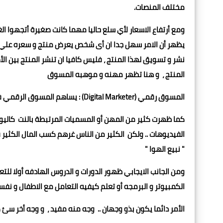
مختلف المنصات.
ومع أرتفاع الاسعار لأي سلع حاليا مهما كانت صغيرة أتجهوا الغ
يظهر أن الامر سهل جدا ان أى شخص يعرض منتج و سعره علي 
نشر و تسويق لهذا المنتج ، فليس كافيا ان تنشر المنتج بين 
المنتج ، و هنا تظهر مهنه و موهبه المسوق
المسوق رقمي (Digital Marketer) : يساهم المسوق الرقمي في زيادة وعي العملاء بمنتج ما أو خدمة معينة عبر الإنترنت
كما ظهرت كثير من المهن أو المسميات المرتبطة بالنت كاليوت
الفيديوهات .. ولكن الكثير من الناس غرهم كسب المال الكثير
" نبيع الهوا "
ومن الجانب الايجابي ظهور الدورات و الدروس الهادفه أولا لل
الكمبيوتر و البرمجه أو تعلم كيفيه التعامل مع الاطفال و نفسي
الأمر دائما يكون بذو وجهان .. وجه منه مفيد ، و وجه أخر سئ 