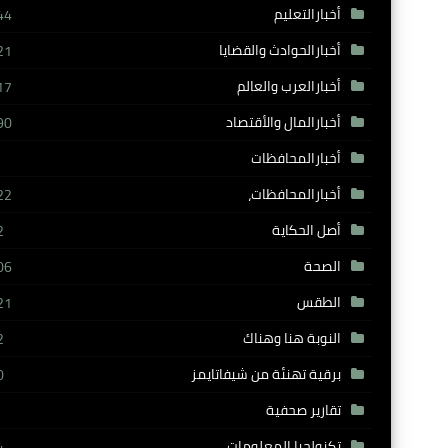
أخبارالتعليم
44
أخبارالحوادث والقضايا
21
أخبارالعرب والعالم
17
أخبارالمال والأقتصاد
90
أخبارالمحافظات
أخبارالمحافظات،
22
أصل الحكاية
2
الصحة
06
الطقس
21
النوبة هنا وهناك
2
برقية تهنئة من شيفاتايمز
0
تقارير صحفية
تكنولجيا المعلومات
4