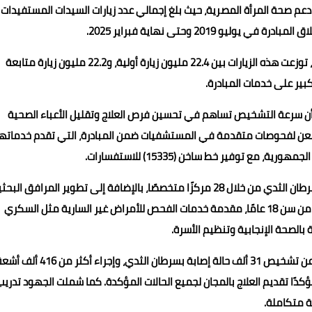
دعم صحة المرأة المصرية، حيث بلغ إجمالي عدد زيارات السيدات المستفيدات
ووفقًا للدكتور حسام عبدالغفار، المتحدث الرسمي باسم الوزارة، توزعت هذه الزيارات بين 22.4 مليون زيارة أولية، و22.2 مليون زيارة متابعة
 أن سرعة التشخيص تساهم في تحسين فرص العلاج وتقليل الأعباء الصحية
 والدولة. وأشار إلى أن 870 ألف سيدة خضعن لفحوصات متقدمة في المستشفيات ضمن المبادرة، التي تقدم خدماته
كما أوضح أن المبادرة تتبع أحدث البروتوكولات العالمية لعلاج سرطان الثدي من خلال 28 مركزًا متخصصًا، بالإضافة إلى تطوير المرافق الب
لدعم الجهود العلاجية المتقدمة. وتستهدف المبادرة السيدات من سن 18 عامًا، مقدمة خدمات الفحص للأمراض غير السارية مثل السكري
بالصحة الإنجابية وتنظيم الأسرة.
من جانبه، كشف الدكتور حاتم أمين، المدير التنفيذي للمبادرة، عن تشخيص 31 ألف حالة إصابة بسرطان الثدي، وإجراء أكثر من 
 المبادرة، مؤكدًا تقديم العلاج بالمجان لجميع الحالات المؤكدة. كما شملت الجهود تدريب