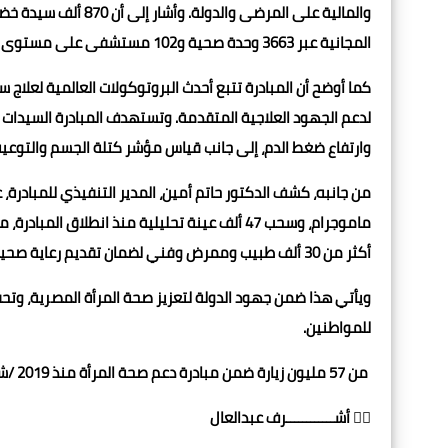
والمالية على المرضى
المجانية عبر 3663 وحدة صحية و102 مستشفى على مستوى الجمهورية، مع توفير خط ساخن (15335) للاستفسارات.
وارتفاع ضغط الدم، إلى جانب قياس مؤشر كتلة الجسم والتوعية 
ماموجرام، وسحب 47 ألف عينة تحليلية منذ انطلاق
أكثر من 30 ألف طبيب وممرض وفني لضمان تقديم رعاية صحية متكاملة.
ويأتي هذا ضمن جهود الدولة لتعزيز صحة المرأة المصرية، وتح
للمواطنين.
من 57 مليون زيارة ضمن مبادرة دعم صحة المرأة منذ 2019 /شيفاتايمز
✍🏻 أشــــــــــــرف عبدالعال