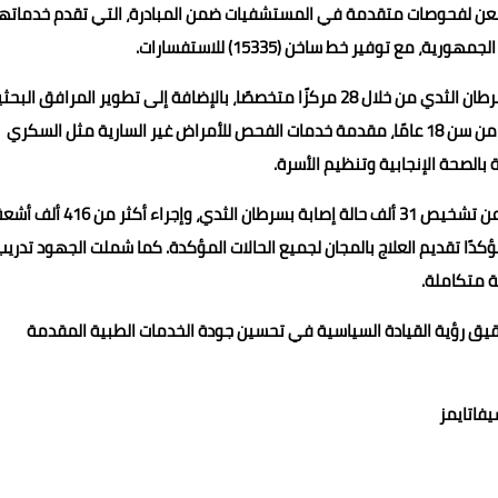
 والدولة. وأشار إلى أن 870 ألف سيدة خضعن لفحوصات متقدمة في المستشفيات ضمن المبادرة، التي تقدم خدماته
كما أوضح أن المبادرة تتبع أحدث البروتوكولات العالمية لعلاج سرطان الثدي من خلال 28 مركزًا متخصصًا، بالإضافة إلى تطوير المرافق الب
لدعم الجهود العلاجية المتقدمة. وتستهدف المبادرة السيدات من سن 18 عامًا، مقدمة خدمات الفحص للأمراض غير السارية مثل السكري
بالصحة الإنجابية وتنظيم الأسرة.
من جانبه، كشف الدكتور حاتم أمين، المدير التنفيذي للمبادرة، عن تشخيص 31 ألف حالة إصابة بسرطان الثدي، وإجراء أكثر من 
 المبادرة، مؤكدًا تقديم العلاج بالمجان لجميع الحالات المؤكدة. كما شملت الجهود تدريب
قيق رؤية القيادة السياسية في تحسين جودة الخدمات الطبية المقدمة