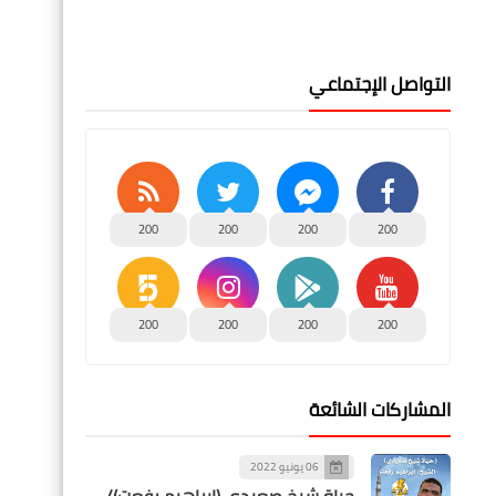
التواصل الإجتماعي
200
200
200
200
200
200
200
200
المشاركات الشائعة
06 يونيو 2022