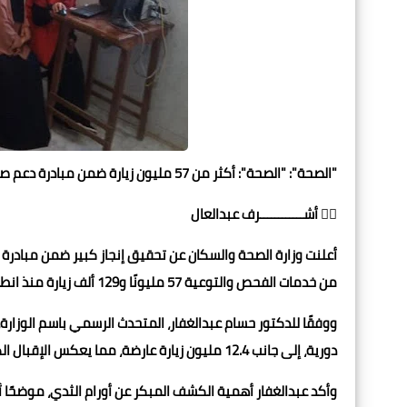
"الصحة": "الصحة": أكثر من 57 مليون زيارة ضمن مبادرة دعم صحة المرأة منذ 2019 /شيفاتايمز
✍🏻 أشــــــــــــرف عبدالعال
أعلنت وزارة الصحة والسكان عن تحقيق إنجاز كبير ضمن مبادرة 
من خدمات الفحص والتوعية 57 مليونًا و129 ألف زيارة منذ انطلاق المبادرة في يوليو 2019 وحتى نهاية فبراير 2025.
دورية، إلى جانب 12.4 مليون زيارة عارضة، مما يعكس الإقبال الكبير على خدمات المبادرة.
وأكد عبدالغفار أهمية الكشف المبكر عن أورام الثدي، موضحًا