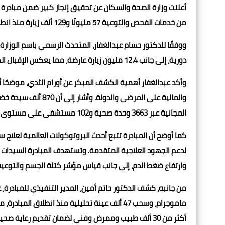
أعلنت وزارة الصحة والسكان عن تحقيق إنجاز كبير ضمن مبادرة 
من خدمات الفحص والتوعية 57 مليونًا و129 ألف زيارة منذ انطلاق المبادرة في يوليو 2019 وحتى نهاية فبراير 2025.
دورية، إلى جانب 12.4 مليون زيارة عارضة، مما يعكس الإقبال الكبير على خدمات المبادرة.
وأكد عبدالغفار أهمية الكشف المبكر عن أورام الثدي، موضحًا
والمالية على المرضى
المجانية عبر 3663 وحدة صحية و102 مستشفى على مستوى الجمهورية، مع توفير خط ساخن (15335) للاستفسارات.
وارتفاع ضغط الدم، إلى جانب قياس مؤشر كتلة الجسم والتوعية 
ماموجرام، وسحب 47 ألف عينة تحليلية منذ انطلاق
أكثر من 30 ألف طبيب وممرض وفني لضمان تقديم رعاية صحية متكاملة.