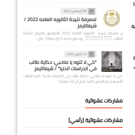
ا
06 أغسطس 2022
لمعرفة نتيجة الثانويه العامه 2022 /
شيفاتايمز
حثية
ل معرفة نتيجة الثانويه العامه 2022 بالتوفيق والنجاح لابنائنا
الطلاب 👇👇👇👇👇👇👇👇👇 https://g12.emis.gov.eg/ وال…
14 أكتوبر 2022
416 ألف أشعة
"كي لا تتوه يا صاحبي: حكاية طالب
في الدراسات الدنيا" / شيفاتايمز
"كي لا تتوه يا صاحبي: حكاية طالب في الدراسات الدنيا" كتبه الطالب
الأسيف| عبدالرحمن الليث قبل أن أبدأ بهذه ا…
مشاركات عشوائية
مشاركات عشوائية [رأسي]