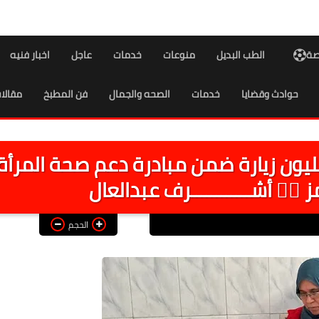
اصة
الطب البديل
منوعات
خدمات
عاجل
اخبار فنيه
حوادث وقضايا
خدمات
الصحه والجمال
فن المطبخ
مقالا
صحة": "الصحة": أكثر من 57 مليون زيارة ضمن مبادرة دعم صحة المرأة
الحجم