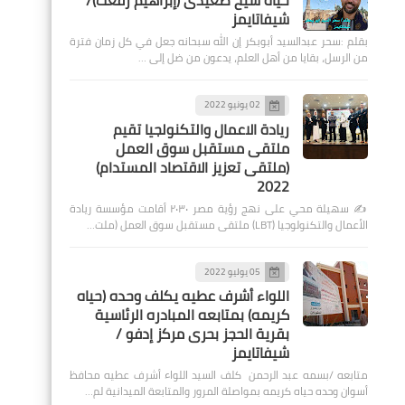
حياة شيخ صعيدى (إبراهيم رفعت)/
شيفاتايمز
بقلم :سحر عبدالسيد أبوبكر إن الله سبحانه جعل في كل زمان فترة
من الرسل، بقايا من أهل العلم، يدعون من ضل إلى …
02 يونيو 2022
ريادة الاعمال والتكنولجيا تقيم
ملتقى مستقبل سوق العمل
(ملتقى تعزيز الاقتصاد المستدام)
2022
✍️ سهيلة محي على نهج رؤية مصر ٢٠٣٠ أقامت مؤسسة ريادة
الأعمال والتكنولوجيا (LBT) ملتقى مستقبل سوق العمل (ملت…
05 يوليو 2022
اللواء أشرف عطيه يكلف وحده (حياه
كريمه) بمتابعه المبادره الرئاسية
بقرية الحجز بحرى مركز إدفو /
شيفاتايمز
متابعه /بسمه عبد الرحمن كلف السيد اللواء أشرف عطيه محافظ
أسوان وحده حياه كريمه بمواصلة المرور والمتابعة الميدانية لم…