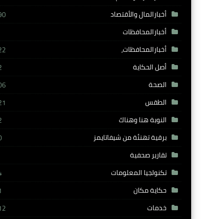
أخبارالمال والأقتصاد
90
أخبارالمحافظات
أخبارالمحافظات،
22
أصل الحكاية
2
الصحة
06
الطقس
21
النوبة هنا وهناك
2
برقية تهنئة من شيفاتايمز
0
تقارير صحفية
تكنولجيا المعلومات
4
حكاية مكان
1
خدمات
12