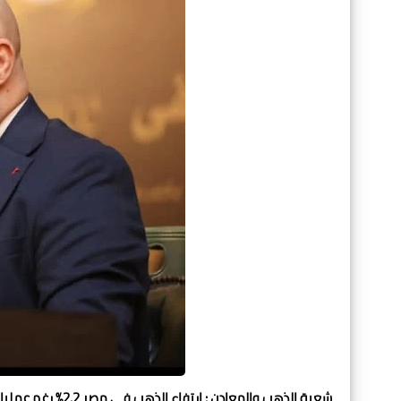
شعبة الذهب والمعادن : ارتفاع الذهب في مصر 2.2% رغم عمليات البيع لجني الأرباح