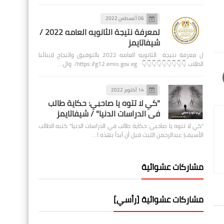
06 أغسطس 2022
لمعرفة نتيجة الثانويه العامه 2022 /
شيفاتايمز
ل معرفة نتيجة الثانويه العامه 2022 بالتوفيق والنجاح لابنائنا
الطلاب 👇👇👇👇👇👇👇👇👇 https://g12.emis.gov.eg/ وال…
14 أكتوبر 2022
"كي لا تتوه يا صاحبي: حكاية طالب
في الدراسات الدنيا" / شيفاتايمز
"كي لا تتوه يا صاحبي: حكاية طالب في الدراسات الدنيا" كتبه الطالب
الأسيف| عبدالرحمن الليث قبل أن أبدأ بهذه ا…
مشاركات عشوائية
مشاركات عشوائية [رأسي]