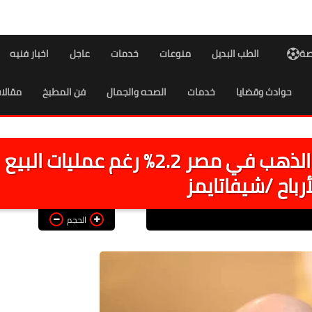
اصة
الطب البديل
منوعات
خدمات
عاجل
اخبار فنيه
حوادث وقضايا
خدمات
الصحه والجمال
فن المطبخ
مقالا
شعبة الذهب والمعادن : ارتفاع الذهب في مصر 2.2% رغم عمليات البيع
رباح /شيفاتايمز
الحجم