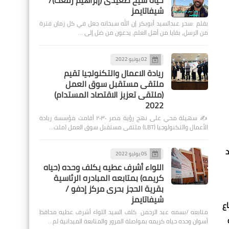
حياة شيخ صعيدى (إبراهيم رفعت)/
شيفاتايمز
بقلم :سحر عبدالسيد أبوبكر إن الله سبحانه جعل في كل زمان فترة
من الرسل، بقايا من أهل العلم، يدعون من ضل إلى …
02 يونيو 2022
ريادة الاعمال والتكنولجيا تقيم
ملتقى مستقبل سوق العمل
(ملتقى تعزيز الاقتصاد المستدام)
2022
✍️ سهيلة محي على نهج رؤية مصر ٢٠٣٠ أقامت مؤسسة ريادة
الأعمال والتكنولوجيا (LBT) ملتقى مستقبل سوق العمل (ملت…
 عند
05 يوليو 2022
اللواء أشرف عطيه يكلف وحده (حياه
كريمه) بمتابعه المبادره الرئاسية
بقرية الحجز بحرى مركز إدفو /
شيفاتايمز
اع
متابعه /بسمه عبد الرحمن كلف السيد اللواء أشرف عطيه محافظ
أسوان وحده حياه كريمه بمواصلة المرور والمتابعة الميدانية لم…