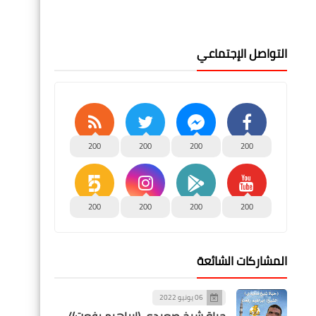
التواصل الإجتماعي
200
200
200
200
200
200
200
200
المشاركات الشائعة
06 يونيو 2022