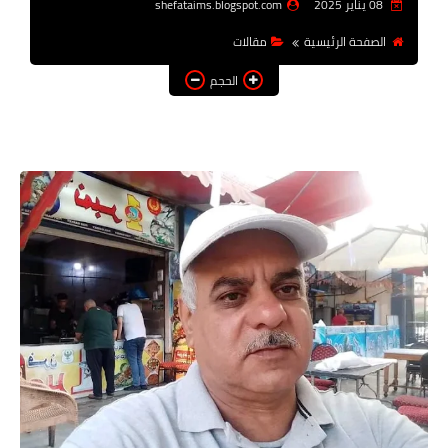
08 يناير 2025
shefataims.blogspot.com
أخبار الرياصة
الصفحة الرئيسية
مقالات
الطب البديل
الحجم
منوعات
خدمات
عاجل
اخبار فنيه
التعليم
الصحه
الطقس
معلومه قانونيه
تكنولوجيا المعلومات