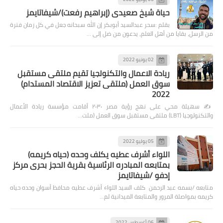
حياة شيخ صعيدى (إبراهيم رفعت)/شيفاتايمز
بقلم :سحر عبدالسيد أبوبكر إن الله سبحانه جعل في كل زمان فترة
من الرسل، بقايا من أهل العلم، يدعون من ضل إلى …
02 يونيو 2022
ريادة الاعمال والتكنولجيا تقيم ملتقى مستقبل
سوق العمل (ملتقى تعزيز الاقتصاد المستدام)
2022
✍️ سهيلة محي على نهج رؤية مصر ٢٠٣٠ أقامت مؤسسة ريادة الأعمال
والتكنولوجيا (LBT) ملتقى مستقبل سوق العمل (ملت…
05 يوليو 2022
اللواء أشرف عطيه يكلف وحده (حياه كريمه)
بمتابعه المبادره الرئاسية بقرية الحجز بحرى مركز
إدفو /شيفاتايمز
متابعه /بسمه عبد الرحمن كلف السيد اللواء أشرف عطيه محافظ أسوان وحده حياه
كريمه بمواصلة المرور والمتابعة الميدانية لم…
06 أغسطس 2022