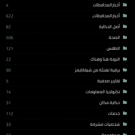
أخبارالمحافظات
4
أخبارالمحافظات،
622
أصل الحكاية
82
الصحة
506
الطقس
121
النوبة هنا وهناك
22
برقية تهنئة من شيفاتايمز
90
تقارير صحفية
5
تكنولجيا المعلومات
74
حكاية مكان
31
خدمات
112
شخصيات مشرفة
33