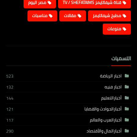
قناة شيفاتايمز TV / SHEFATAIMS
مصر اليوم
مطبخ شيفاتايمز
مقالات
مناسبات
منوعات
التسميات
اخبار الرياضة
523
اخبار فنيه
132
أخبارالتعليم
144
أخبارالحوادث والقضايا
121
أخبارالعرب والعالم
117
أخبارالمال والأقتصاد
290