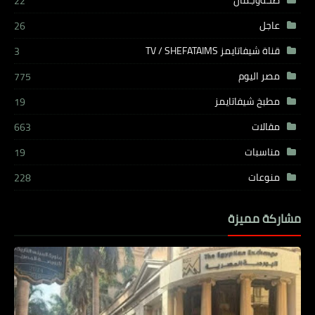
صحةوجمال
22
عاجل
26
قناة شيفاتايمز TV / SHEFATAIMS
3
مصر اليوم
775
مطبخ شيفاتايمز
19
مقالات
663
مناسبات
19
منوعات
228
مشاركة مميزة