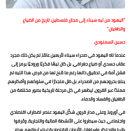
حوادث وقضايا
"اليهود من تيه سيناء إلى مجازر فلسطين: تاريخ من الضياع
خدمات
والطغيان"
الصحه والجمال
حسين السمنودي
فن المطبخ
عندما تاه اليهود في صحراء سيناء لأربعين عامًا، لم يكن ذلك مجرد
مقالات
عقاب جسدي أو ضياع جغرافي، بل كان تيهًا فكريًا وروحيًا يرمز إلى
فشل أمة في تحقيق ذاتها رغم ما مُنح لها من فرص. هذا التيه لم
ينتهِ بخروجهم من الصحراء، بل ظل متجذرًا في سلوكهم وأفكارهم،
ممتدًا عبر القرون، ليظهر في كل مرحلة تاريخية بصور مختلفة من
الطغيان والفساد والدماء.
في أوروبا، وعلى مدار قرون، شكَّل اليهود عنصر اضطراب اقتصادي
واجتماعي، حيث سيطروا على الأنشطة المالية والتجارية، وعُرفوا
بالربا والاحتكار واستغلال الأزمات الاقتصادية لبناء ثرواتهم. هذه