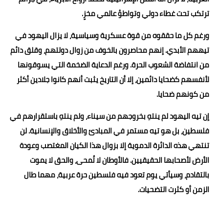
ترتكب تحت غطاء دولي وتواطؤ عالمي مخزٍ.
ورغم كل ما حققوه من قوة عسكرية وسياسية، لا يزال اليهود في
تيههم الأبدي. إنهم محاصرون بالخوف من زوال دولتهم، وقلق دائم
من انتفاضة الشعوب الحرة. ورغم الدعاية الضخمة التي يسوقونها
لأنفسهم كضحايا دائمين، إلا أن التاريخ يثبت أنهم كانوا جلادين أكثر
من كونهم ضحايا.
إن تيه اليهود لم ينتهِ بخروجهم من سيناء، ولم ينتهِ باستقرارهم في
فلسطين، بل هو تيه مستمر في المبادئ والأخلاق والإنسانية. لن
تنتهي هذه الدائرة الدموية إلا بزوال هذا الكيان المغتصب وعودة
الأرض لأصحابها الحقيقيين. فالأوطان لا تُمحى، والحق لا يموت
بالتقادم، وسيأتي يوم تعود فيه فلسطين حرة عربية، مهما طال
الزمن أو كثرت التضحيات.