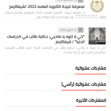
لمعرفة نتيجة الثانويه العامه 2022 /شيفاتايمز
ل معرفة نتيجة الثانويه العامه 2022 بالتوفيق والنجاح لابنائنا
الطلاب 👇👇👇👇👇👇👇👇👇 https://g12.emis.gov.eg/ وال…
14 أكتوبر 2022
"كي لا تتوه يا صاحبي: حكاية طالب في الدراسات
الدنيا" / شيفاتايمز
"كي لا تتوه يا صاحبي: حكاية طالب في الدراسات الدنيا" كتبه الطالب الأسيف|
عبدالرحمن الليث قبل أن أبدأ بهذه ا…
مشاركات عشوائية
مشاركات عشوائية [رأسي]
المشاركات الأخيرة