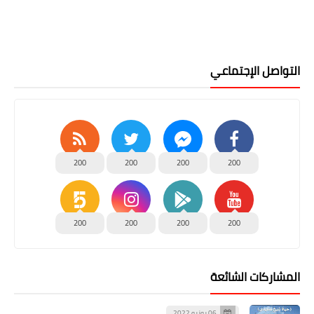
التواصل الإجتماعي
200
200
200
200
200
200
200
200
المشاركات الشائعة
06 يونيو 2022