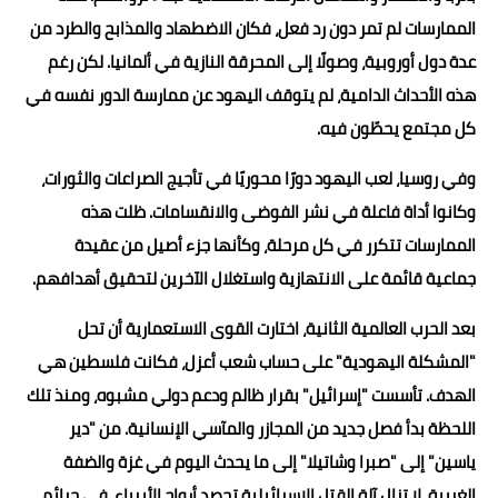
الممارسات لم تمر دون رد فعل، فكان الاضطهاد والمذابح والطرد من
عدة دول أوروبية، وصولًا إلى المحرقة النازية في ألمانيا. لكن رغم
هذه الأحداث الدامية، لم يتوقف اليهود عن ممارسة الدور نفسه في
كل مجتمع يحطّون فيه.
وفي روسيا، لعب اليهود دورًا محوريًا في تأجيج الصراعات والثورات،
وكانوا أداة فاعلة في نشر الفوضى والانقسامات. ظلت هذه
الممارسات تتكرر في كل مرحلة، وكأنها جزء أصيل من عقيدة
جماعية قائمة على الانتهازية واستغلال الآخرين لتحقيق أهدافهم.
بعد الحرب العالمية الثانية، اختارت القوى الاستعمارية أن تحل
"المشكلة اليهودية" على حساب شعب أعزل، فكانت فلسطين هي
الهدف. تأسست "إسرائيل" بقرار ظالم ودعم دولي مشبوه، ومنذ تلك
اللحظة بدأ فصل جديد من المجازر والمآسي الإنسانية. من "دير
ياسين" إلى "صبرا وشاتيلا" إلى ما يحدث اليوم في غزة والضفة
الغربية، لا تزال آلة القتل الإسرائيلية تحصد أرواح الأبرياء، في جرائم