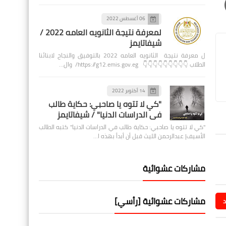
06 أغسطس 2022
لمعرفة نتيجة الثانويه العامه 2022 /
شيفاتايمز
ل معرفة نتيجة الثانويه العامه 2022 بالتوفيق والنجاح لابنائنا
الطلاب 👇👇👇👇👇👇👇👇👇 https://g12.emis.gov.eg/ وال…
14 أكتوبر 2022
"كي لا تتوه يا صاحبي: حكاية طالب
في الدراسات الدنيا" / شيفاتايمز
"كي لا تتوه يا صاحبي: حكاية طالب في الدراسات الدنيا" كتبه الطالب
الأسيف| عبدالرحمن الليث قبل أن أبدأ بهذه ا…
مشاركات عشوائية
مشاركات عشوائية [رأسي]
د