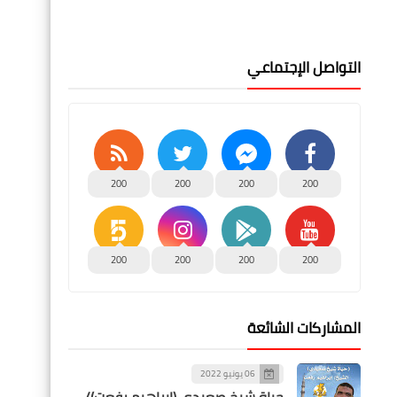
التواصل الإجتماعي
200
200
200
200
200
200
200
200
المشاركات الشائعة
06 يونيو 2022