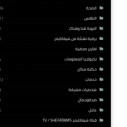
الصحة
06
الطقس
21
النوبة هنا وهناك
2
برقية تهنئة من شيفاتايمز
0
تقارير صحفية
تكنولجيا المعلومات
4
حكاية مكان
1
خدمات
12
شخصيات مشرفة
3
صحةوجمال
2
عاجل
6
قناة شيفاتايمز TV / SHEFATAIMS