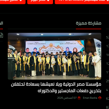
مشاركة مميزة
ال
5
1
1
1
1
2
مؤسستا مصر الدولية ويلا نعيشها بسعادة تحتفلان
بتخريج دفعات الماجستير والدكتوراه
4
Eman Basha
07 أغسطس 2026
6
8