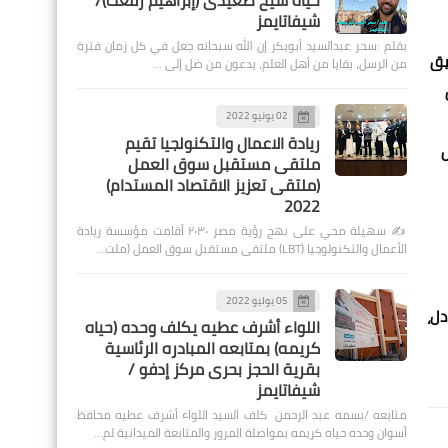
حياة شيخ صعيدى (إبراهيم رفعت)/
شيفاتايمز
بقلم :سحر عبدالسيد أبوبكر إن الله سبحانه جعل في كل زمان فترة
يق
من الرسل، بقايا من أهل العلم، يدعون من ضل إلى …
02 يونيو 2022
ريادة الاعمال والتكنولجيا تقيم
س
ملتقى مستقبل سوق العمل
(ملتقى تعزيز الاقتصاد المستدام)
2022
✍️ سهيلة محي على نهج رؤية مصر ٢٠٣٠ أقامت مؤسسة ريادة
الأعمال والتكنولوجيا (LBT) ملتقى مستقبل سوق العمل (ملت…
05 يوليو 2022
دل،
اللواء أشرف عطيه يكلف وحده (حياه
كريمه) بمتابعه المبادره الرئاسية
بقرية الحجز بحرى مركز إدفو /
شيفاتايمز
متابعه /بسمه عبد الرحمن كلف السيد اللواء أشرف عطيه محافظ
أسوان وحده حياه كريمه بمواصلة المرور والمتابعة الميدانية لم…