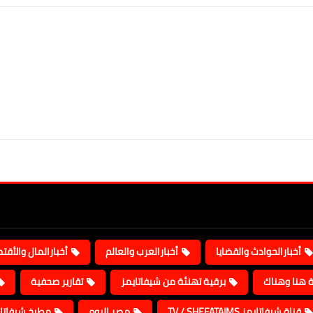
أخبارالحوادث والقضايا
أخبارالعرب والعالم
أخبارالمال والأقت
ة هنا وهناك
برقية تهنئة من شيفاتايمز
تقارير صحفية
قناة شيفاتايمز TV / SHEFATAIMS
مصر اليوم
مطبخ شيفاتا