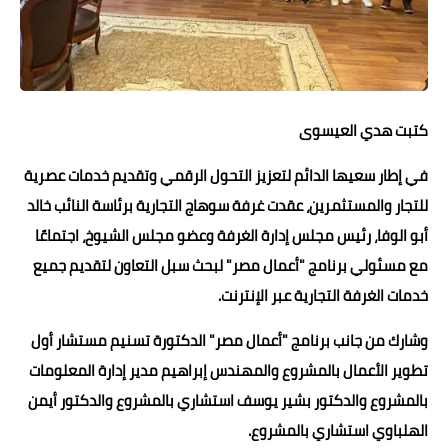
حوادث وقضايا
خدمات
الصحه والجمال
كتبت هدي العيسوى
فن المطبخ
في إطار سعيها الدائم لتعزيز التحول الرقمي وتقديم خدمات عصرية
مقالات
للتجار والمستثمرين، عقدت غرفة سوهاج التجارية برئاسة النائب خالد
أبو الوفا، رئيس مجلس إدارة الغرفة وعضو مجلس الشيوخ، اجتماعًا
مع مسئولي برنامج "أعمال مصر" لبحث سبل التعاون لتقديم جميع
خدمات الغرفة التجارية عبر الإنترنت.
وشارك من جانب برنامج "أعمال مصر" الدكتورة تسنيم مستشار أول
تطوير الأعمال بالمشروع والمهندس إبراهيم مدير إدارة المعلومات
بالمشروع والدكتور بشير يوسف استشاري بالمشروع والدكتور أيمن
الهلباوي استشاري بالمشروع.