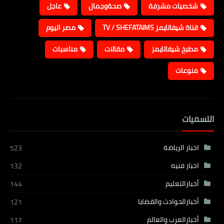
شخصيات مشرفة
صحةوجمال
عاجل
قناة شيفاتايمز TV / SHEFATAIMS
مصر اليوم
مطبخ شيفاتايمز
مقالات
مناسبات
منوعات
التسميات
اخبار الرياضة
523
اخبار فنيه
132
أخبارالتعليم
144
أخبارالحوادث والقضايا
121
أخبارالعرب والعالم
117