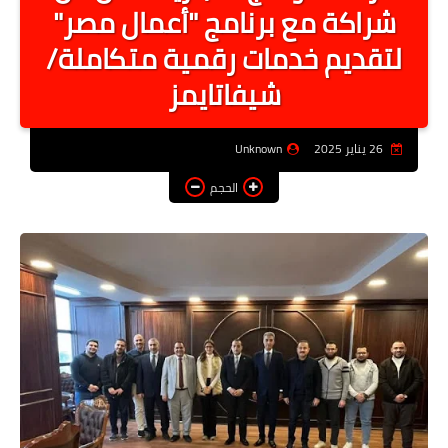
شراكة مع برنامج "أعمال مصر"
أخبار الرياصة
لتقديم خدمات رقمية متكاملة/
الطب البديل
شيفاتايمز
منوعات
خدمات
26 يناير 2025
Unknown
عاجل
الحجم
اخبار فنيه
التعليم
الصحه
الطقس
معلومه قانونيه
تكنولوجيا المعلومات