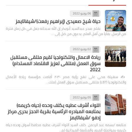
06 يونيو 2022
حياة شيخ صعيدى (إبراهيم رفعت)/شيفاتايمز
بقلم :سحر عبدالسيد أبوبكر إن الله سبحانه جعل في كل زمان فترة
من الرسل، بقايا من أهل العلم، يدعون من ضل إلى …
02 يونيو 2022
ريادة الاعمال والتكنولجيا تقيم ملتقى مستقبل
سوق العمل (ملتقى تعزيز الاقتصاد المستدام)
2022
✍️ سهيلة محي على نهج رؤية مصر ٢٠٣٠ أقامت مؤسسة ريادة الأعمال
والتكنولوجيا (LBT) ملتقى مستقبل سوق العمل (ملت…
05 يوليو 2022
اللواء أشرف عطيه يكلف وحده (حياه كريمه)
بمتابعه المبادره الرئاسية بقرية الحجز بحرى مركز
إدفو /شيفاتايمز
متابعه /بسمه عبد الرحمن كلف السيد اللواء أشرف عطيه محافظ أسوان وحده حياه
كريمه بمواصلة المرور والمتابعة الميدانية لم…