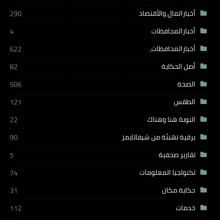
أخبارالمال والأقتصاد
290
أخبارالمحافظات
4
أخبارالمحافظات،
622
أصل الحكاية
82
الصحة
506
الطقس
121
النوبة هنا وهناك
22
برقية تهنئة من شيفاتايمز
90
تقارير صحفية
5
تكنولجيا المعلومات
74
حكاية مكان
31
خدمات
112