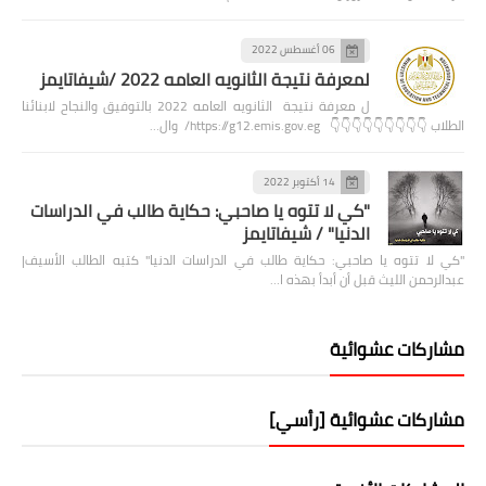
06 أغسطس 2022
لمعرفة نتيجة الثانويه العامه 2022 /شيفاتايمز
ل معرفة نتيجة الثانويه العامه 2022 بالتوفيق والنجاح لابنائنا
الطلاب 👇👇👇👇👇👇👇👇👇 https://g12.emis.gov.eg/ وال…
14 أكتوبر 2022
"كي لا تتوه يا صاحبي: حكاية طالب في الدراسات
الدنيا" / شيفاتايمز
"كي لا تتوه يا صاحبي: حكاية طالب في الدراسات الدنيا" كتبه الطالب الأسيف|
عبدالرحمن الليث قبل أن أبدأ بهذه ا…
مشاركات عشوائية
مشاركات عشوائية [رأسي]