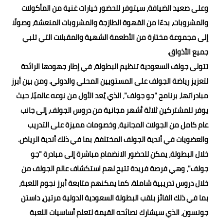
وعلى صعيد الضيافة، سيتوفر للحضور خيارات غنية من المأكولات
والمشروبات، بدءًا من القهوة الطازجة والمشروبات المنعشة، وصولًا
إلى مجموعة مختارة من الأطعمة الشهية والمقبلات التي تلبي
جميع الأذواق.
تتولى جولف السعودية تنظيم البطولة، في إطار جهودها الرائدة
لتعزيز رياضة الجولف على المستويين المحلي والدولي. ومن بين أبرز
مبادراتها، برنامج "جو جولف"، الذي يُعد الأول من نوعه عالميًا، حيث
يوفر للمشتركين ثلاثة أشهر مجانية من دروس الجولف، إلى جانب
عام كامل من الجولات المجانية، وخصومات مميزة على التدريب
والعضويات في أندية الجولف المختلفة، بما في ذلك أندية الرياض.
خلال البطولة، يمكن للحضور الانضمام مباشرة إلى مبادرة "جو
جولف"، وهي فرصة فريدة تتيح لهم استكشاف عالم الجولف من
خلال دروس تدريبية شاملة. كما يمكنهم متابعة أبرز نجوم اللعبة،
بما في ذلك الفائز بلقب البطولة السعودية الدولية مرتين، داستن
جونسون، الذي سيشارك نصائحه القيمة لتعلم أساسيات اللعبة