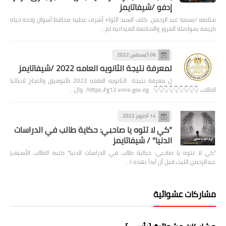
إدفو /شيفاتايمز
متابعه /بسمه عبد الرحمن كلف السيد اللواء أشرف عطيه محافظ أسوان وحده حياه
كريمه بمواصلة المرور والمتابعة الميدانية لم…
06 أغسطس 2022
لمعرفة نتيجة الثانويه العامه 2022 /شيفاتايمز
ل معرفة نتيجة الثانويه العامه 2022 بالتوفيق والنجاح لابنائنا
الطلاب 👇👇👇👇👇👇👇👇👇 https://g12.emis.gov.eg/ وال…
14 أكتوبر 2022
"كي لا تتوه يا صاحبي: حكاية طالب في الدراسات
الدنيا" / شيفاتايمز
"كي لا تتوه يا صاحبي: حكاية طالب في الدراسات الدنيا" كتبه الطالب الأسيف|
عبدالرحمن الليث قبل أن أبدأ بهذه ا…
مشاركات عشوائية