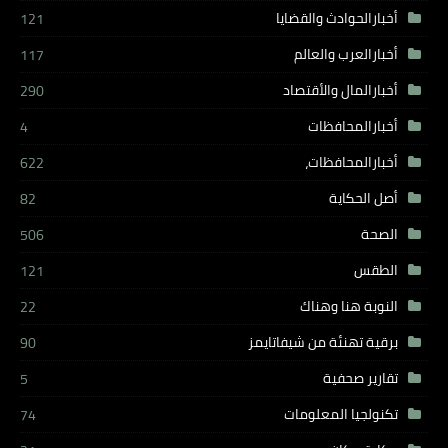
أخبارالحوادث والقضايا
121
أخبارالعرب والعالم
117
أخبارالمال والأقتصاد
290
أخبارالمحافظات
4
أخبارالمحافظات،
622
أصل الحكاية
82
الصحة
506
الطقس
121
النوبة هنا وهناك
22
برقية تهنئة من شيفاتايمز
90
تقارير صحفية
5
تكنولجيا المعلومات
74