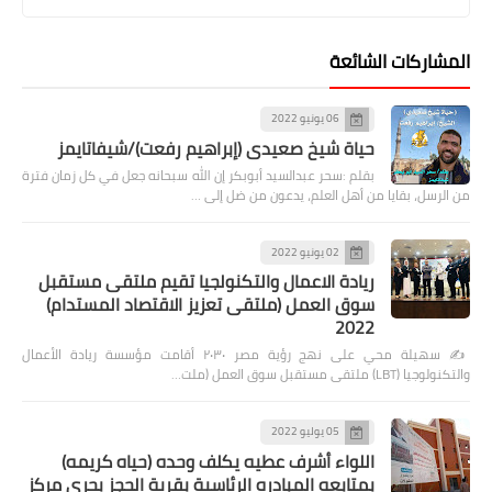
المشاركات الشائعة
06 يونيو 2022
حياة شيخ صعيدى (إبراهيم رفعت)/شيفاتايمز
بقلم :سحر عبدالسيد أبوبكر إن الله سبحانه جعل في كل زمان فترة
من الرسل، بقايا من أهل العلم، يدعون من ضل إلى …
02 يونيو 2022
ريادة الاعمال والتكنولجيا تقيم ملتقى مستقبل
سوق العمل (ملتقى تعزيز الاقتصاد المستدام)
2022
✍️ سهيلة محي على نهج رؤية مصر ٢٠٣٠ أقامت مؤسسة ريادة الأعمال
والتكنولوجيا (LBT) ملتقى مستقبل سوق العمل (ملت…
05 يوليو 2022
اللواء أشرف عطيه يكلف وحده (حياه كريمه)
بمتابعه المبادره الرئاسية بقرية الحجز بحرى مركز