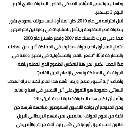
وداستن جونسون، المؤتمر الصحفي الخاص بالبطولة، والذي أقيم
اليوم، 3 ديسمبر.
قبل احترافه في عام 2019، كان الملا أول لاعب جولف سعودي يفوز
ببطولة قطر المفتوحة ويتأهل للمشاركة في بطولتين احترافيتين
هما، دبي ديزرت كلاسيك عام 2007 وقطر ماسترز عام 2008.
عثمان الملا، أول لاعب جولف محترف في المملكة، أعرب عن سعادته
بالمشاركة قائلاً: "نشعر بالفخر والمسؤولية في تمثيل وطننا في
هذا الحدث الكبير. نحن هنا لنعكس الطموح الذي تحمله رياضة
الجولف في المملكة ونسعى لإلهام الجيل القادم".
وأضاف: "إنه أسبوع مهم، وربما الأهم هذا العام، لكننا لا نراه الهدف
النهائي. طموحنا هو التفوق على أبرز اللاعبين في آسيا والعالم،
ونأمل أن تكون هذه البطولة خطوة نحو تحقيق ذلك".
ومن المتوقع أن يواجه اللاعبون السعوديون منافسة شرسة من
نخبة من نجوم الجولف العالميين، بمن فيهم البريطاني تايريل
هاتون، لاعب فريق أوروبا في كأس رايدر ثلاث مرات، والأمريكي