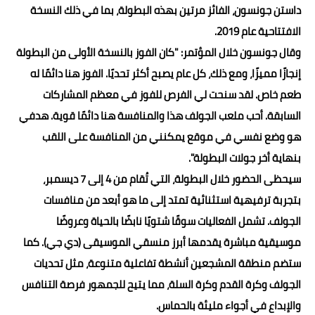
داستن جونسون، الفائز مرتين بهذه البطولة، بما في ذلك النسخة
الافتتاحية عام 2019.
وقال جونسون خلال المؤتمر: "كان الفوز بالنسخة الأولى من البطولة
إنجازًا مميزًا، ومع ذلك، كل عام يصبح أكثر تحديًا. الفوز هنا دائمًا له
طعم خاص. لقد سنحت لي الفرص للفوز في معظم المشاركات
السابقة. أحب ملعب الجولف هذا والمنافسة هنا دائمًا قوية. هدفي
هو وضع نفسي في موقع يمكنني من المنافسة على اللقب
بنهاية أخر جولات البطولة".
سيحظى الحضور خلال البطولة، التي تُقام من 4 إلى 7 ديسمبر،
بتجربة ترفيهية استثنائية تمتد إلى ما هو أبعد من منافسات
الجولف. تشمل الفعاليات سوقًا شتويًا نابضًا بالحياة وعروضًا
موسيقية مباشرة يقدمها أبرز منسقي الموسيقى (دي جي). كما
ستضم منطقة المشجعين أنشطة تفاعلية متنوعة، مثل تحديات
الجولف وكرة القدم وكرة السلة، مما يتيح للجمهور فرصة التنافس
والإبداع في أجواء مليئة بالحماس.