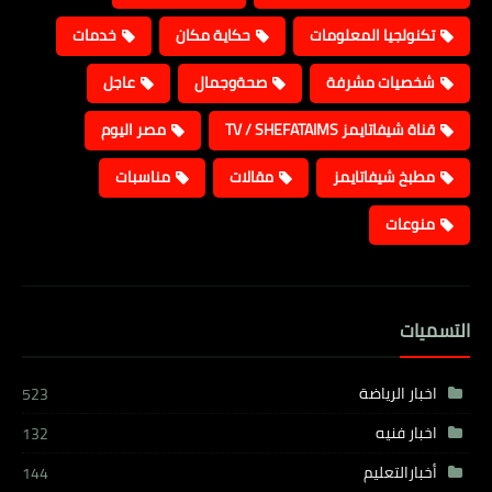
تكنولجيا المعلومات
حكاية مكان
خدمات
شخصيات مشرفة
صحةوجمال
عاجل
قناة شيفاتايمز TV / SHEFATAIMS
مصر اليوم
مطبخ شيفاتايمز
مقالات
مناسبات
منوعات
التسميات
اخبار الرياضة
523
اخبار فنيه
132
أخبارالتعليم
144