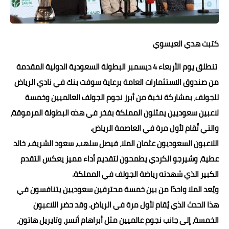
حوادث وقضايا
خدمات
كتبت هدي العيسوي
الصحه والجمال
تنطلق يوم الأربعاء 4 ديسمبر البطولة السعودية الدولية المقدمة
فن المطبخ
من صندوق الاستثمارات العامة برعاية سوفت بنك في نادي الرياض
للجولف، بمشاركة نخبة من أبرز نجوم الجولف العالميين وخمسة
مقالات
لاعبين سعوديين يمثلون المملكة بفخر في هذه البطولة المرموقة،
والتي تُقام لأول مرة في العاصمة الرياض.
اللاعبون السعوديون عثمان الملا، فيصل سلهب، سعود الشريف، خالد
عطية، وشيرجو الكردي يطمحون لتقديم أداء مميز يعكس التقدم
الكبير الذي شهدته رياضة الجولف في المملكة.
ويُعد الملا واحدًا من بين خمسة محترفين سعوديين يتنافسون في
هذا الحدث الذي يُقام لأول مرة في الرياض. وقد حضر اللاعبون
الخمسة، إلى جانب نجوم عالميين مثل أبراهام أنسر، وتايريل هاتون،