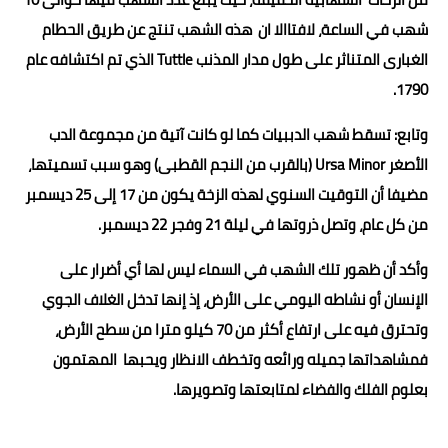
شهب في الساعة، لافتاالا ان هذه الشهب تنتج عن طريق الحطام
الغبارى المتناثر على طول مدار المذنب Tuttle الذي تم اكتشافه عام
1790.
وتابع: تسقط شهب الدببيات كما لو كانت آتية من مجموعة الدب
الأصغر Ursa Minor (بالقرب من النجم القطبى) وهو سبب تسميتها،
مضيفا أن التوقيت السنوي لهذه الزخة يكون من 17 إلى 25 ديسمبر
من كل عام، وتصل ذروتها في ليلة 21 وفجر 22 ديسمبر.
وأكد أن ظهور تلك الشهب في السماء ليس لها أي أضرار على
الإنسان أو نشاطه اليومي على الأرض، إذ إنها تدخل الغلاف الجوي
وتحترق فيه على ارتفاع أكثر من 70 كيلو مترا من سطح الأرض،
فمشاهداتها جميله ورائعه وتخطف الانظار ويحبها المهتمون
بعلوم الفلك والفضاء لمتابعتها وتصويرها.