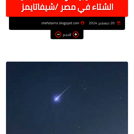
الشتاء في مصر /شيفاتايمز
أخبار الرياصة
الطب البديل
20 ديسمبر 2024
shefataims.blogspot.com
منوعات
الحجم
خدمات
عاجل
اخبار فنيه
التعليم
الصحه
الطقس
معلومه قانونيه
تكنولوجيا المعلومات