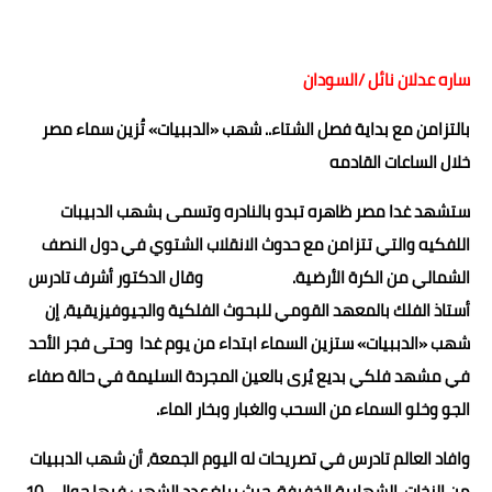
ساره عدلان نائل /السودان
بالتزامن مع بداية فصل الشتاء.. شهب «الدببيات» تُزين سماء مصر
خلال الساعات القادمه
ستشهد غدا مصر ظاهره تبدو بالنادره وتسمى بشهب الدبيبات
اللفكيه والتي تتزامن مع حدوث الانقلاب الشتوي في دول النصف
الشمالي من الكرة الأرضية. وقال الدكتور أشرف تادرس
أستاذ الفلك بالمعهد القومي للبحوث الفلكية والجيوفيزيقية، إن
شهب «الدببيات» ستزين السماء ابتداء من يوم غدا وحتى فجر الأحد
في مشهد فلكي بديع يُرى بالعين المجردة السليمة في حالة صفاء
الجو وخلو السماء من السحب والغبار وبخار الماء.
وافاد العالم تادرس في تصريحات له اليوم الجمعة، أن شهب الدببيات
من الزخات الشهابية الخفيفة، حيث يبلغ عدد الشهب فيها حوالى 10