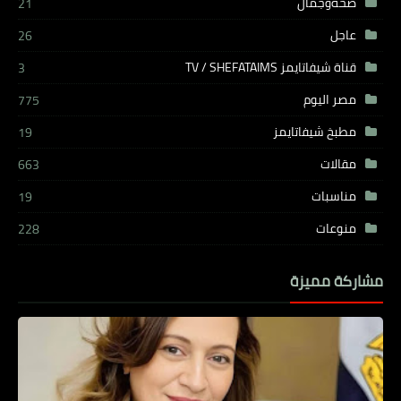
صحةوجمال
21
عاجل
26
قناة شيفاتايمز TV / SHEFATAIMS
3
مصر اليوم
775
مطبخ شيفاتايمز
19
مقالات
663
مناسبات
19
منوعات
228
مشاركة مميزة