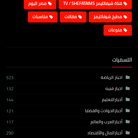
قناة شيفاتايمز TV / SHEFATAIMS
مصر اليوم
مطبخ شيفاتايمز
مقالات
مناسبات
منوعات
التسميات
اخبار الرياضة
523
اخبار فنيه
132
أخبارالتعليم
144
أخبارالحوادث والقضايا
121
أخبارالعرب والعالم
117
أخبارالمال والأقتصاد
290