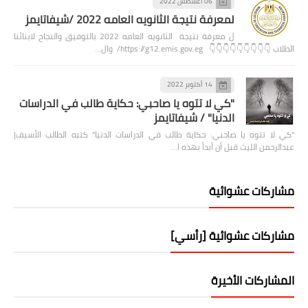
06 أغسطس 2022
لمعرفة نتيجة الثانويه العامه 2022 /شيفاتايمز
ل معرفة نتيجة الثانويه العامه 2022 بالتوفيق والنجاح لابنائنا
الطلاب 👇👇👇👇👇👇👇👇👇 https://g12.emis.gov.eg/ وال…
14 أكتوبر 2022
"كي لا تتوه يا صاحبي: حكاية طالب في الدراسات
الدنيا" / شيفاتايمز
"كي لا تتوه يا صاحبي: حكاية طالب في الدراسات الدنيا" كتبه الطالب الأسيف|
عبدالرحمن الليث قبل أن أبدأ بهذه ا…
مشاركات عشوائية
مشاركات عشوائية [رأسي]
المشاركات الأخيرة