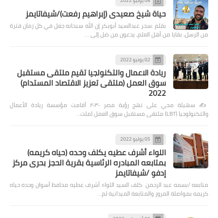
06 يونيو 2022
حياة شيخ صعيدى (إبراهيم رفعت)/شيفاتايمز
بقلم :سحر عبدالسيد أبوبكر إن الله سبحانه جعل في كل زمان فترة
من الرسل، بقايا من أهل العلم، يدعون من ضل إلى …
02 يونيو 2022
ريادة الاعمال والتكنولجيا تقيم ملتقى مستقبل
سوق العمل (ملتقى تعزيز الاقتصاد المستدام)
2022
✍️ سهيلة محي على نهج رؤية مصر ٢٠٣٠ أقامت مؤسسة ريادة الأعمال
والتكنولوجيا (LBT) ملتقى مستقبل سوق العمل (ملت…
05 يوليو 2022
اللواء أشرف عطيه يكلف وحده (حياه كريمه)
بمتابعه المبادره الرئاسية بقرية الحجز بحرى مركز
إدفو /شيفاتايمز
متابعه /بسمه عبد الرحمن كلف السيد اللواء أشرف عطيه محافظ أسوان وحده حياه
كريمه بمواصلة المرور والمتابعة الميدانية لم…