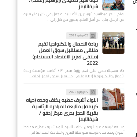
حياة شيخ صعيدى (إبراهيم رفعت)/
كل
شيفاتايمز
بقلم :سحر عبدالسيد أبوبكر إن الله سبحانه جعل في كل زمان فترة
من الرسل، بقايا من أهل العلم، يدعون من ضل إلى …
02 يونيو 2022
ريادة الاعمال والتكنولجيا تقيم
ملتقى مستقبل سوق العمل
(ملتقى تعزيز الاقتصاد المستدام)
2022
✍️ سهيلة محي على نهج رؤية مصر ٢٠٣٠ أقامت مؤسسة ريادة
الأعمال والتكنولوجيا (LBT) ملتقى مستقبل سوق العمل (ملت…
05 يوليو 2022
اللواء أشرف عطيه يكلف وحده (حياه
كريمه) بمتابعه المبادره الرئاسية
بقرية الحجز بحرى مركز إدفو /
شيفاتايمز
متابعه /بسمه عبد الرحمن كلف السيد اللواء أشرف عطيه محافظ
أسوان وحده حياه كريمه بمواصلة المرور والمتابعة الميدانية لم…