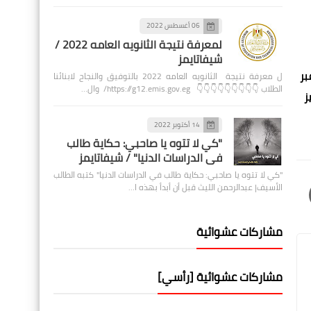
06 أغسطس 2022
لمعرفة نتيجة الثانويه العامه 2022 /
شيفاتايمز
بر
ل معرفة نتيجة الثانويه العامه 2022 بالتوفيق والنجاح لابنائنا
الطلاب 👇👇👇👇👇👇👇👇👇 https://g12.emis.gov.eg/ وال…
ز
14 أكتوبر 2022
"كي لا تتوه يا صاحبي: حكاية طالب
في الدراسات الدنيا" / شيفاتايمز
"كي لا تتوه يا صاحبي: حكاية طالب في الدراسات الدنيا" كتبه الطالب
الأسيف| عبدالرحمن الليث قبل أن أبدأ بهذه ا…
مشاركات عشوائية
مشاركات عشوائية [رأسي]