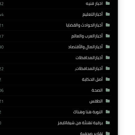
اخبار فنيه
32
أخبارالتعليم
44
أخبارالحوادث والقضايا
21
أخبارالعرب والعالم
17
أخبارالمال والأقتصاد
90
أخبارالمحافظات
أخبارالمحافظات،
22
أصل الحكاية
2
الصحة
06
الطقس
21
النوبة هنا وهناك
2
برقية تهنئة من شيفاتايمز
0
تقارير صحفية