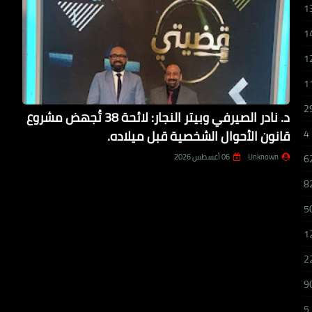
1
1
1
1
2
د. نادر الصيرفي وبيتر النجار: لائحة 38 تُجهض مشروع
قانون الأحوال الشخصية قبل ميلاده.
4
Unknown
06 أغسطس 2026
6
8
5
1
2
9
5