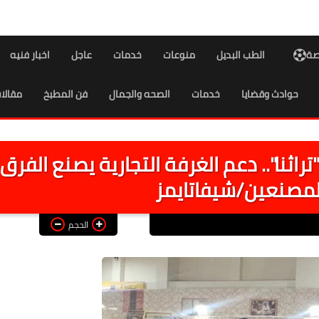
اصة
الطب البديل
منوعات
خدمات
عاجل
اخبار فنيه
حوادث وقضايا
خدمات
الصحه والجمال
فن المطبخ
مقالا
اثنا".. دعم الغرفة التجارية يصنع الفرق
لمصنعين/شيفاتايمز
الحجم