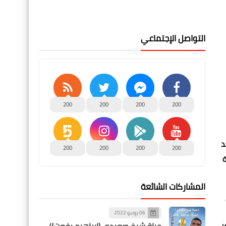
التواصل الإجتماعي
200
200
200
200
د
200
200
200
200
ة
المشاركات الشائعة
06 يونيو 2022