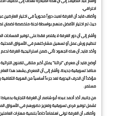
وأشار عبد اللطيف، إلى أن هذه المبادرة تهدف إلى تخفيف ال
احترافي.
حيث تم اختيار الأفضل منهم بواسطة لجنة متخصصة لضمان تمثي
وأشار إلى أن دور الغرفة لا يقتصر فقط على توفير المساحات ال
تنظيم ورش عمل أو تسهيل مشاركتهم في الأسواق المحلية وا
وأكد فايد، أن هذه الجهود تأتي ضمن استراتيجية الغرفة لدعم ا
أوضح فايد أن معرض "تراثنا" يمثل أكبر ملتقى للفنون الترا
منافذ تسويقية جديدة. وأشار إلى أن المعرض يشهد هذا العام رو
مؤكداً أن الحرف اليدوية تعد جزءاً أساسياً من الهوية الثقافي
مستمر.
من جانبه، أكد أحمد عبده أبو شامه، أن الغرفة التجارية بدمي
تشمل توفير فرص تسويقية وتعزيز حضورهم في الأسواق المحل
وأضاف، أن الغرفة تولي اهتماماً خاصاً بتنمية مهارات العامل