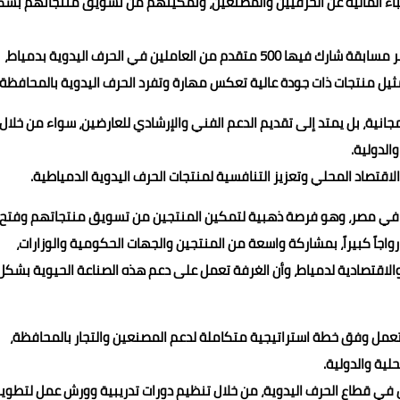
أعباء المالية عن الحرفيين والمصنعين، وتمكينهم من تسويق منتجاتهم بش
وأضاف فايد أن الغرفة لعبت دوراً محورياً في اختيار العارضين عبر مسابقة شارك فيها 500 متقدم من العاملين في الحرف اليدوية بدمياط،
ل منتجات ذات جودة عالية تعكس مهارة وتفرد الحرف اليدوية بالمحافظة.
مجانية، بل يمتد إلى تقديم الدعم الفني والإرشادي للعارضين، سواء من خلال
لدولية.
لاقتصاد المحلي وتعزيز التنافسية لمنتجات الحرف اليدوية الدمياطية.
ثية في مصر، وهو فرصة ذهبية لتمكين المنتجين من تسويق منتجاتهم وفتح
اجاً كبيراً، بمشاركة واسعة من المنتجين والجهات الحكومية والوزارات،
ة والاقتصادية لدمياط، وأن الغرفة تعمل على دعم هذه الصناعة الحيوية بشكل
اط تعمل وفق خطة استراتيجية متكاملة لدعم المصنعين والتجار بالمحافظة،
ية والدولية.
ين في قطاع الحرف اليدوية، من خلال تنظيم دورات تدريبية وورش عمل لتطوير