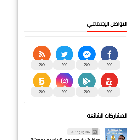
التواصل الإجتماعي
200
200
200
200
200
200
200
200
المشاركات الشائعة
06 يونيو 2022