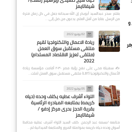
حياة شيخ صعيدى (إبراهيم رفعت)/
شيفاتايمز
بقلم :سحر عبدالسيد أبوبكر إن الله سبحانه جعل في كل زمان فترة
من الرسل، بقايا من أهل العلم، يدعون من ضل إلى …
 و
02 يونيو 2022
ريادة الاعمال والتكنولجيا تقيم
فر
ملتقى مستقبل سوق العمل
(ملتقى تعزيز الاقتصاد المستدام)
2022
✍️ سهيلة محي على نهج رؤية مصر ٢٠٣٠ أقامت مؤسسة ريادة
الأعمال والتكنولوجيا (LBT) ملتقى مستقبل سوق العمل (ملت…
05 يوليو 2022
اللواء أشرف عطيه يكلف وحده (حياه
كريمه) بمتابعه المبادره الرئاسية
بقرية الحجز بحرى مركز إدفو /
شيفاتايمز
متابعه /بسمه عبد الرحمن كلف السيد اللواء أشرف عطيه محافظ
أسوان وحده حياه كريمه بمواصلة المرور والمتابعة الميدانية لم…