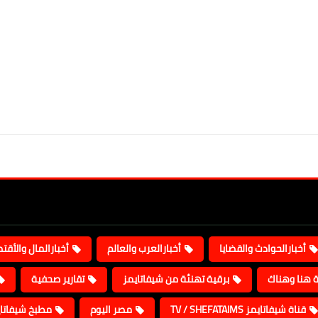
أخبارالحوادث والقضايا
أخبارالعرب والعالم
أخبارالمال والأقت
ة هنا وهناك
برقية تهنئة من شيفاتايمز
تقارير صحفية
قناة شيفاتايمز TV / SHEFATAIMS
مصر اليوم
مطبخ شيفاتا