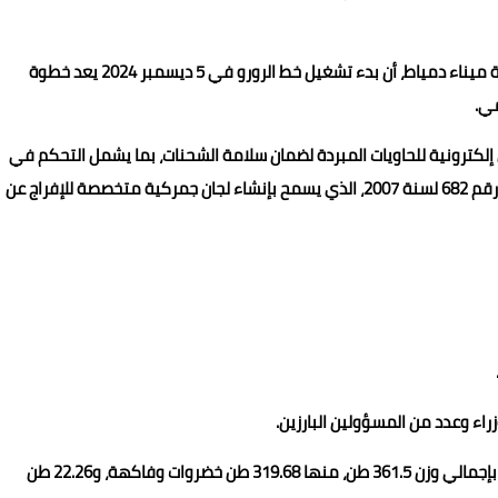
في نفس السياق، أوضح اللواء طارق عدلي عبد الله، رئيس هيئة ميناء دمياط، أن بدء تشغيل خط الرورو في 5 ديسمبر 2024 يعد خطوة
مي.
ل إلكترونية للحاويات المبردة لضمان سلامة الشحنات، بما يشمل التحكم في
درجة الحرارة والرطوبة، وإدراج ميناء دمياط ضمن القرار الوزاري رقم 682 لسنة 2007، الذي يسمح بإنشاء لجان جمركية متخصصة للإفراج عن
29 نوفمبر 2024: مغادرة السفينة وعلى متنها 21 حاوية/تريلا بإجمالي وزن 361.5 طن، منها 319.68 طن خضروات وفاكهة، و22.26 طن