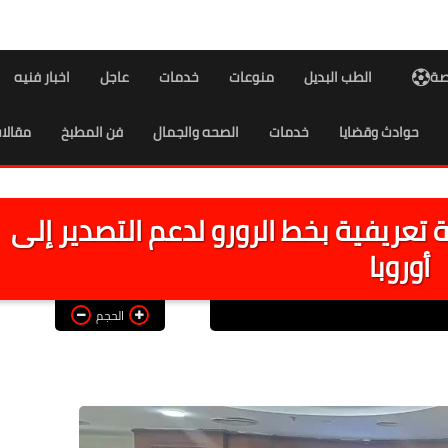
اصة
الطب البديل
منوعات
خدمات
عاجل
اخبار فنيه
حوادث وقضايا
خدمات
الصحه والجمال
فن المطبخ
مقالا
 تعريفية بخط الرورو لدعم التصدير إلى
أوروبا
الحجم