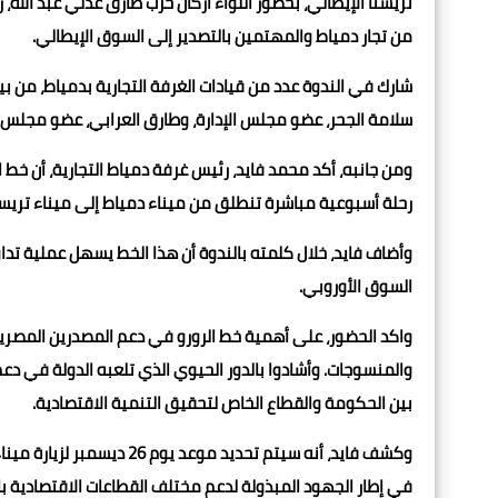
تريستا الإيطالي، بحضور اللواء أركان حرب طارق عدلي عبد الله
من تجار دمياط والمهتمين بالتصدير إلى السوق الإيطالي.
شارك في الندوة عدد من قيادات الغرفة التجارية بدمياط، من بي
سلامة الجحر، عضو مجلس الإدارة، وطارق العرابي، عضو مجلس ال
ومن جانبه، أكد محمد فايد، رئيس غرفة دمياط التجارية، أن خط ا
رحلة أسبوعية مباشرة تنطلق من ميناء دمياط إلى ميناء تريست
وأضاف فايد، خلال كلمته بالندوة أن هذا الخط يسهل عملية تداو
السوق الأوروبي.
واكد الحضور، على أهمية خط الرورو في دعم المصدرين المصريين
والمنسوجات. وأشادوا بالدور الحيوي الذي تلعبه الدولة في دع
بين الحكومة والقطاع الخاص لتحقيق التنمية الاقتصادية.
وكشف فايد، أنه سيتم تحديد 
في إطار الجهود المبذولة لدعم مختلف القطاعات الاقتصادية با