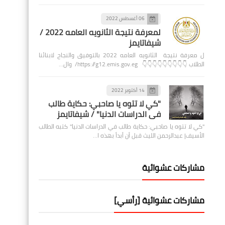
06 أغسطس 2022
لمعرفة نتيجة الثانويه العامه 2022 /
شيفاتايمز
ل معرفة نتيجة الثانويه العامه 2022 بالتوفيق والنجاح لابنائنا
الطلاب 👇👇👇👇👇👇👇👇👇 https://g12.emis.gov.eg/ وال…
14 أكتوبر 2022
"كي لا تتوه يا صاحبي: حكاية طالب
في الدراسات الدنيا" / شيفاتايمز
"كي لا تتوه يا صاحبي: حكاية طالب في الدراسات الدنيا" كتبه الطالب
الأسيف| عبدالرحمن الليث قبل أن أبدأ بهذه ا…
مشاركات عشوائية
مشاركات عشوائية [رأسي]