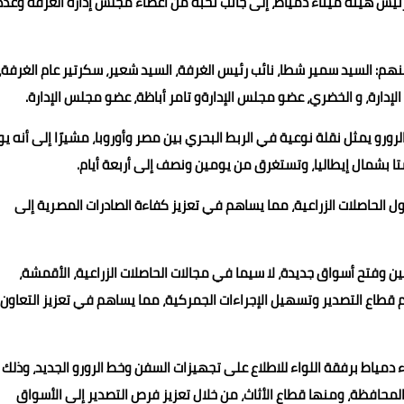
، رئيس هيئة ميناء دمياط، إلى جانب نخبة من أعضاء مجلس إدارة الغرفة وعدد
نهم: السيد سمير شطا، نائب رئيس الغرفة، السيد شعير، سكرتير عام الغرفة،
إدارة، و الخضري، عضو مجلس الإدارةو تامر أباظة، عضو مجلس الإدارة.
لرورو يمثل نقلة نوعية في الربط البحري بين مصر وأوروبا، مشيرًا إلى أنه يو
ا بشمال إيطاليا، وتستغرق من يومين ونصف إلى أربعة أيام.
ل الحاصلات الزراعية، مما يساهم في تعزيز كفاءة الصادرات المصرية إلى
 وفتح أسواق جديدة، لا سيما في مجالات الحاصلات الزراعية، الأقمشة،
م قطاع التصدير وتسهيل الإجراءات الجمركية، مما يساهم في تعزيز التعاون
موعد يوم 26 ديسمبر لزيارة ميناء دمياط برفقة اللواء للاطلاع على تجهيزات السفن وخط الرورو الجديد، وذلك
لمحافظة، ومنها قطاع الأثاث، من خلال تعزيز فرص التصدير إلى الأسواق