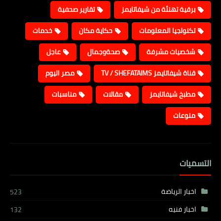
برقية تهنئة من شيفاتايمز
تقارير صحفية
تكنولجيا المعلومات
حكاية مكان
خدمات
شخصيات مشرفة
صحةوجمال
عاجل
قناة شيفاتايمز TV / SHEFATAIMS
مصر اليوم
مطبخ شيفاتايمز
مقالات
مناسبات
منوعات
التسميات
اخبار الرياضة
523
اخبار فنيه
132