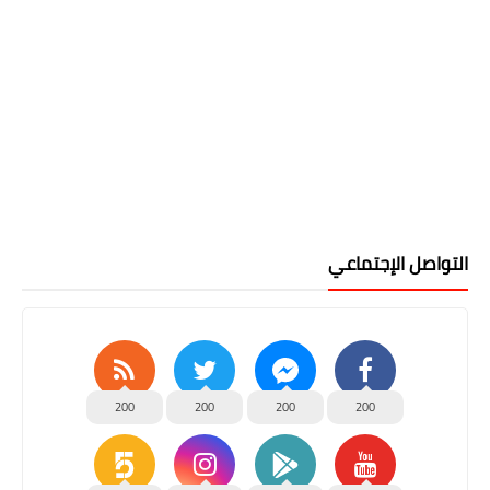
التواصل الإجتماعي
200
200
200
200