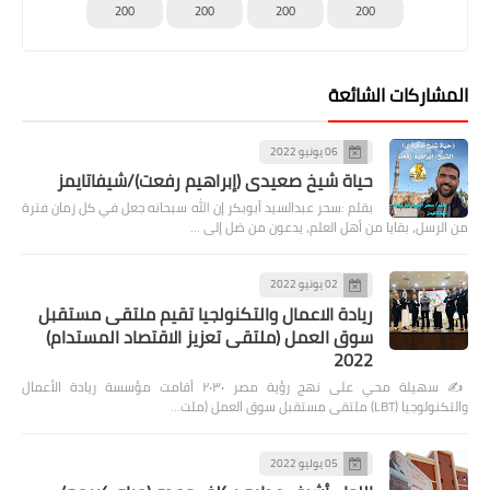
200
200
200
200
المشاركات الشائعة
06 يونيو 2022
حياة شيخ صعيدى (إبراهيم رفعت)/شيفاتايمز
بقلم :سحر عبدالسيد أبوبكر إن الله سبحانه جعل في كل زمان فترة
من الرسل، بقايا من أهل العلم، يدعون من ضل إلى …
02 يونيو 2022
ريادة الاعمال والتكنولجيا تقيم ملتقى مستقبل
سوق العمل (ملتقى تعزيز الاقتصاد المستدام)
2022
✍️ سهيلة محي على نهج رؤية مصر ٢٠٣٠ أقامت مؤسسة ريادة الأعمال
والتكنولوجيا (LBT) ملتقى مستقبل سوق العمل (ملت…
05 يوليو 2022