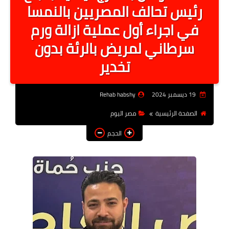
رئيس تحالف المصريين بالنمسا
أخبار الرياصة
في اجراء أول عملية ازالة ورم
الطب البديل
سرطاني لمريض بالرئة بدون
منوعات
تخدير
خدمات
عاجل
19 ديسمبر 2024
Rehab habshy
الصفحة الرئيسية
مصر اليوم
اخبار فنيه
الحجم
التعليم
الصحه
الطقس
معلومه قانونيه
تكنولوجيا المعلومات