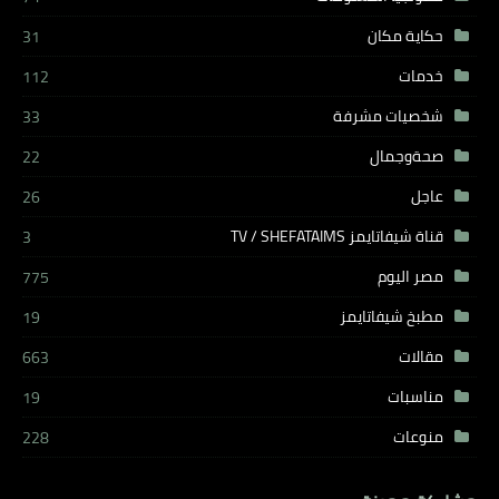
حكاية مكان
31
خدمات
112
شخصيات مشرفة
33
صحةوجمال
22
عاجل
26
قناة شيفاتايمز TV / SHEFATAIMS
3
مصر اليوم
775
مطبخ شيفاتايمز
19
مقالات
663
مناسبات
19
منوعات
228