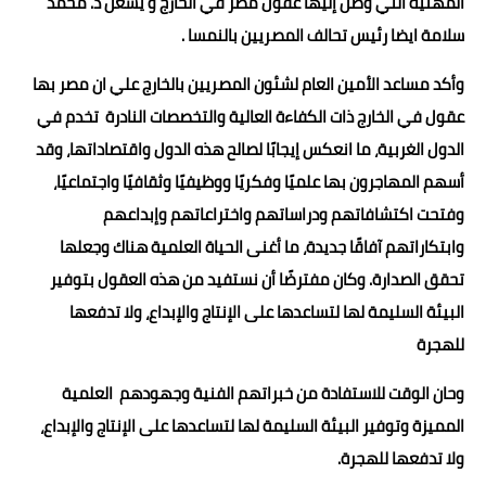
المهنية التي وصل إليها عقول مصر في الخارج و يشغل د. محمد
سلامة ايضا رئيس تحالف المصريين بالنمسا .
وأكد مساعد الأمين العام لشئون المصريين بالخارج علي ان مصر بها
عقول في الخارج ذات الكفاءة العالية والتخصصات النادرة تخدم في
الدول الغربية، ما انعكس إيجابًا لصالح هذه الدول واقتصاداتها، وقد
أسهم المهاجرون بها علميًا وفكريًا ووظيفيًا وثقافيًا واجتماعيًا،
وفتحت اكتشافاتهم ودراساتهم واختراعاتهم وإبداعهم
وابتكاراتهم آفاقًا جديدة، ما أغنى الحياة العلمية هناك وجعلها
تحقق الصدارة. وكان مفترضًا أن نستفيد من هذه العقول بتوفير
البيئة السليمة لها لتساعدها على الإنتاج والإبداع، ولا تدفعها
للهجرة
وحان الوقت للاستفادة من خبراتهم الفنية وجهودهم العلمية
المميزة وتوفير البيئة السليمة لها لتساعدها على الإنتاج والإبداع،
ولا تدفعها للهجرة.