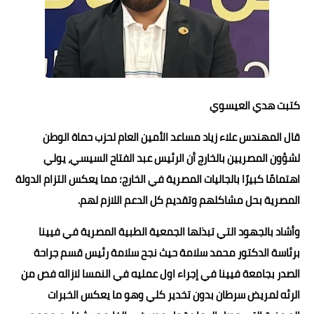
حوادث وقضايا
خدمات
الصحه والجمال
كتبت هدي العيسوي
فن المطبخ
قال المهندس علاء زياد مساعد الأمين العام لحزب حماة الوطن
مقالات
لشؤون المصريين بالخارج أن الرئيس عبد الفتاح السيسي، يولي
اهتمامًا كبيرًا بالجاليات المصرية في الخارج؛ مما يعكس التزام الدولة
المصرية بحل مشاكلهم وتقديم كل الدعم اللازم لهم.
وأشاد بالجهود التي تبذلها الجمعية الطبية المصرية في فيينا
برئاسة الدكتور محمد سلامة حيث نجح سلامة رئيس قسم جراحة
الصدر بجامعة فيينا في إجراء اول عمليه في النمسا لازاله فص من
الرئه لمريض سرطان بدون تخدير كلي وهو ما يعكس الخبرات