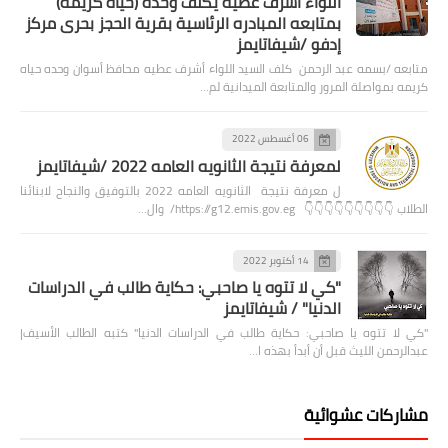
اللواء أشرف عطيه يكلف وحده (حياه كريمه)
بمتابعه المبادره الرئاسية بقرية الحجز بحرى مركز
إدفو /شيفاتايمز
متابعه /بسمه عبد الرحمن كلف السيد اللواء أشرف عطيه محافظ أسوان وحده حياه
كريمه بمواصلة المرور والمتابعة الميدانية لم…
06 أغسطس 2022
لمعرفة نتيجة الثانويه العامه 2022 /شيفاتايمز
ل معرفة نتيجة الثانويه العامه 2022 بالتوفيق والنجاح لابنائنا
الطلاب 👇👇👇👇👇👇👇👇👇 https://g12.emis.gov.eg/ وال…
14 أكتوبر 2022
"كي لا تتوه يا صاحبي: حكاية طالب في الدراسات
الدنيا" / شيفاتايمز
"كي لا تتوه يا صاحبي: حكاية طالب في الدراسات الدنيا" كتبه الطالب الأسيف|
عبدالرحمن الليث قبل أن أبدأ بهذه ا…
مشاركات عشوائية