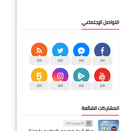
التواصل الإجتماعي
200
200
200
200
200
200
200
200
المشاركات الشائعة
06 يونيو 2022