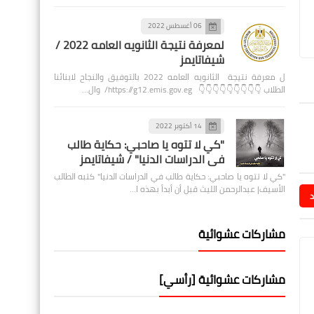
06 أغسطس 2022
لمعرفة نتيجة الثانويه العامه 2022 /
شيفاتايمز
ل معرفة نتيجة الثانويه العامه 2022 بالتوفيق والنجاح لابنائنا
الطلاب 👇👇👇👇👇👇👇👇👇 https://g12.emis.gov.eg/ وال…
14 أكتوبر 2022
"كي لا تتوه يا صاحبي: حكاية طالب
في الدراسات الدنيا" / شيفاتايمز
"كي لا تتوه يا صاحبي: حكاية طالب في الدراسات الدنيا" كتبه الطالب
الأسيف| عبدالرحمن الليث قبل أن أبدأ بهذه ا…
د
مشاركات عشوائية
مشاركات عشوائية [رأسي]