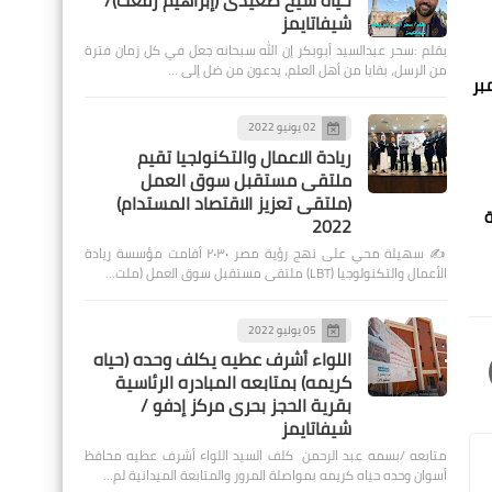
حياة شيخ صعيدى (إبراهيم رفعت)/
شيفاتايمز
بقلم :سحر عبدالسيد أبوبكر إن الله سبحانه جعل في كل زمان فترة
من الرسل، بقايا من أهل العلم، يدعون من ضل إلى …
تداءا من يوم الجمعه 27 من ديسمبر
02 يونيو 2022
ريادة الاعمال والتكنولجيا تقيم
ملتقى مستقبل سوق العمل
(ملتقى تعزيز الاقتصاد المستدام)
ة
2022
✍️ سهيلة محي على نهج رؤية مصر ٢٠٣٠ أقامت مؤسسة ريادة
الأعمال والتكنولوجيا (LBT) ملتقى مستقبل سوق العمل (ملت…
05 يوليو 2022
اللواء أشرف عطيه يكلف وحده (حياه
كريمه) بمتابعه المبادره الرئاسية
بقرية الحجز بحرى مركز إدفو /
شيفاتايمز
متابعه /بسمه عبد الرحمن كلف السيد اللواء أشرف عطيه محافظ
أسوان وحده حياه كريمه بمواصلة المرور والمتابعة الميدانية لم…