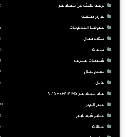
برقية تهنئة من شيفاتايمز
0
تقارير صحفية
تكنولجيا المعلومات
4
حكاية مكان
1
خدمات
12
شخصيات مشرفة
3
صحةوجمال
2
عاجل
6
قناة شيفاتايمز TV / SHEFATAIMS
مصر اليوم
75
مطبخ شيفاتايمز
9
مقالات
63