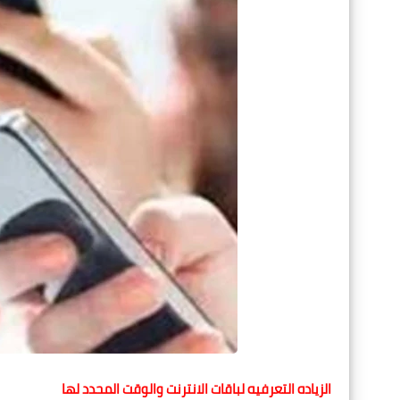
الزياده التعرفيه لباقات الانترنت والوقت المحدد لها