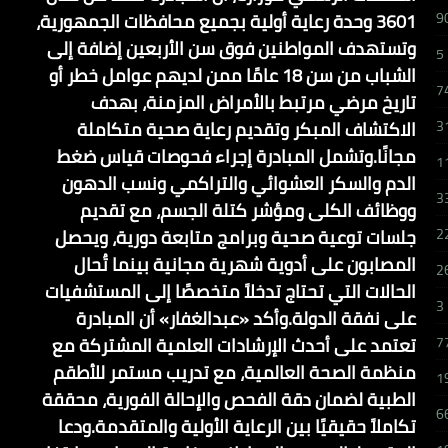
3601 وحدة رعاية أولية بجميع محافظات الجمهورية،
9
وتستهدف المواطنين فوق سن الأربعين إضافة إلى
5
الشباب من سن 18 عامًا ممن لديهم عوامل خطر أو
7
تاريخ مرضي مرتبط بالأمراض المزمنة، بهدف
الاكتشاف المبكر وتقديم رعاية صحية متكاملة
3
مجانًا.وتشمل المبادرة إجراء فحوصات قياس ضغط
1
الدم والسكر العشوائي والتراكمي ونسب الدهون
3
ووظائف الكلى ومؤشر كتلة الجسم، مع تقديم
جلسات توعية صحية وبرامج متابعة دورية، ويحصل
2
المصابون على أدوية شهرية مجانية بينما تُحال
2
الحالات التي تحتاج تدخلاً متخصصًا إلى المستشفيات
3
على نفقة الدولة.وأكد «عبدالغفار» أن المبادرة
تعتمد على أحدث الإرشادات العلمية المشتركة مع
7
منظمة الصحة العالمية، مع تدريب مستمر للأطقم
1
الطبية لضمان دقة الفحص والإحالة الفورية، محققة
6
تكاملاً حقيقيًا بين الرعاية الأولية والمتقدمة.ودعا