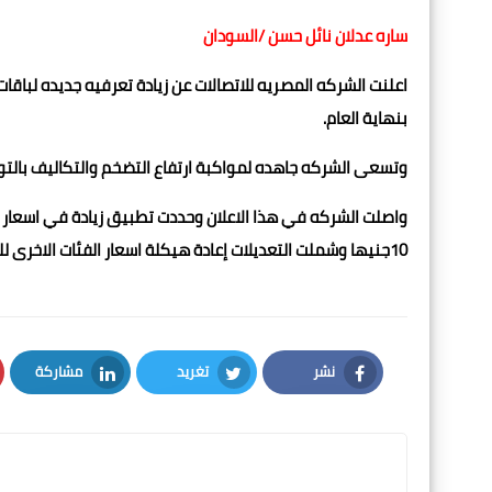
ساره عدلان نائل حسن /السودان
بنهاية العام.
وتسعى الشركه جاهده لمواكبة ارتفاع التضخم والتكاليف بالت
واصلت الشركه في هذا الاعلان وحددت تطبيق زيادة في اسعار ك
10جنيها وشملت التعديلات إعادة هيكلة اسعار الفئات الاخرى للكروت طبقا لمايناسب الوضع الاقتصادي.
نشر
تغريد
مشاركة
LinkedIn
Twitter
Facebook