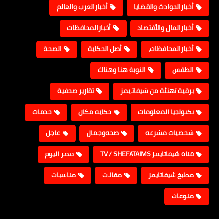
أخبارالحوادث والقضايا
أخبارالعرب والعالم
أخبارالمال والأقتصاد
أخبارالمحافظات
أخبارالمحافظات،
أصل الحكاية
الصحة
الطقس
النوبة هنا وهناك
برقية تهنئة من شيفاتايمز
تقارير صحفية
تكنولجيا المعلومات
حكاية مكان
خدمات
شخصيات مشرفة
صحةوجمال
عاجل
قناة شيفاتايمز TV / SHEFATAIMS
مصر اليوم
مطبخ شيفاتايمز
مقالات
مناسبات
منوعات