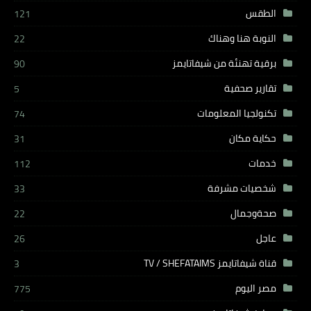
الطقس
121
النوبة هنا وهناك
22
برقية تهنئة من شيفاتايمز
90
تقارير صحفية
5
تكنولجيا المعلومات
74
حكاية مكان
31
خدمات
112
شخصيات مشرفة
33
صحةوجمال
22
عاجل
26
قناة شيفاتايمز TV / SHEFATAIMS
3
مصر اليوم
775