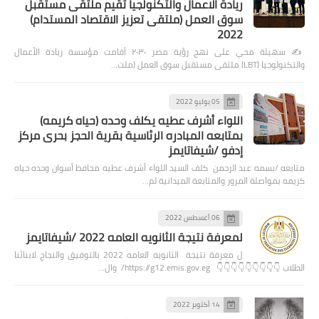
ريادة الاعمال والتكنولجيا تقيم ملتقى مستقبل
سوق العمل (ملتقى تعزيز الاقتصاد المستدام)
2022
✍️ سهيلة محي على نهج رؤية مصر ٢٠٣٠ أقامت مؤسسة ريادة الأعمال
والتكنولوجيا (LBT) ملتقى مستقبل سوق العمل (ملت…
05 يوليو 2022
اللواء أشرف عطيه يكلف وحده (حياه كريمه)
بمتابعه المبادره الرئاسية بقرية الحجز بحرى مركز
إدفو /شيفاتايمز
متابعه /بسمه عبد الرحمن كلف السيد اللواء أشرف عطيه محافظ أسوان وحده حياه
كريمه بمواصلة المرور والمتابعة الميدانية لم…
06 أغسطس 2022
لمعرفة نتيجة الثانويه العامه 2022 /شيفاتايمز
ل معرفة نتيجة الثانويه العامه 2022 بالتوفيق والنجاح لابنائنا
الطلاب 👇👇👇👇👇👇👇👇👇 https://g12.emis.gov.eg/ وال…
14 أكتوبر 2022