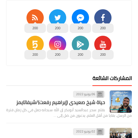
200
200
200
200
200
200
200
200
المشاركات الشائعة
06 يونيو 2022
حياة شيخ صعيدى (إبراهيم رفعت)/شيفاتايمز
بقلم :سحر عبدالسيد أبوبكر إن الله سبحانه جعل في كل زمان فترة
من الرسل، بقايا من أهل العلم، يدعون من ضل إلى …
02 يونيو 2022