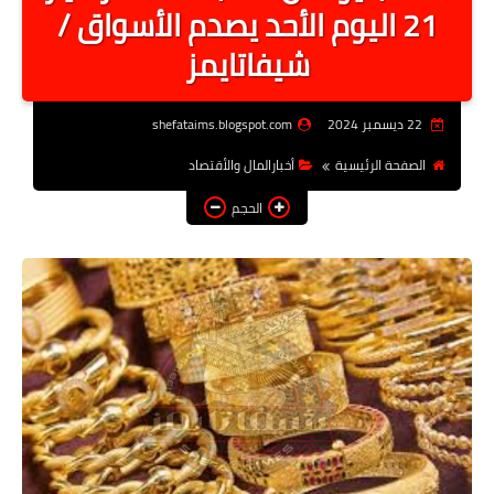
21 اليوم الأحد يصدم الأسواق /
أخبار الرياصة
شيفاتايمز
الطب البديل
منوعات
22 ديسمبر 2024
shefataims.blogspot.com
خدمات
الصفحة الرئيسية
أخبارالمال والأقتصاد
عاجل
الحجم
اخبار فنيه
التعليم
الصحه
الطقس
معلومه قانونيه
تكنولوجيا المعلومات