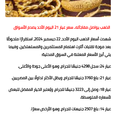
حوادث وقضايا
خدمات
الذهب يواصل مفاجآته.. سعر عيار 21 اليوم الأحد يصدم الأسواق
الصحه والجمال
شهدت أسعار الذهب اليوم الأحد، 22 ديسمبر 2024، استقرارًا ملحوظًا
فن المطبخ
بعد موجة تقلبات أثارت اهتمام المستثمرين والمستهلكين. وفيما
مقالات
يلي أبرز الأسعار المعلنة في السوق المحلية:
عيار 24: سجل 4298 جنيهًا للجرام، وهو الأعلى جودة والأغلى.
عيار 21: بلغ 3760 جنيهًا للجرام، ويظل الأكثر تداولًا بين المصريين.
عيار 18: وصل إلى 3223 جنيهًا للجرام، ويُعتبر الخيار المفضل للبعض
لأسعاره المتوسطة.
عيار 14: بلغ 2507 جنيهات للجرام، وهو الأرخص سعرًا.