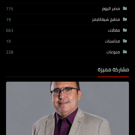
مصر اليوم
775
مطبخ شيفاتايمز
19
مقالات
663
مناسبات
19
منوعات
228
مشاركة مميزة