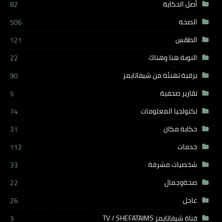
أصل الحكاية
82
الصحة
506
الطقس
121
النوبة هنا وهناك
22
برقية تهنئة من شيفاتايمز
90
تقارير صحفية
5
تكنولجيا المعلومات
74
حكاية مكان
31
خدمات
112
شخصيات مشرفة
33
صحةوجمال
22
عاجل
26
قناة شيفاتايمز TV / SHEFATAIMS
3