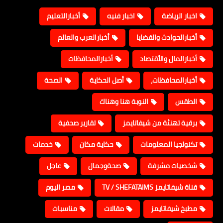
اخبار الرياضة
اخبار فنيه
أخبارالتعليم
أخبارالحوادث والقضايا
أخبارالعرب والعالم
أخبارالمال والأقتصاد
أخبارالمحافظات
أخبارالمحافظات،
أصل الحكاية
الصحة
الطقس
النوبة هنا وهناك
برقية تهنئة من شيفاتايمز
تقارير صحفية
تكنولجيا المعلومات
حكاية مكان
خدمات
شخصيات مشرفة
صحةوجمال
عاجل
قناة شيفاتايمز TV / SHEFATAIMS
مصر اليوم
مطبخ شيفاتايمز
مقالات
مناسبات