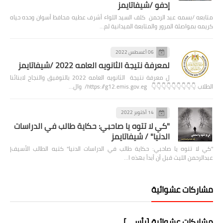
إدفو /شيفاتايمز
متابعه /بسمه عبد الرحمن كلف السيد اللواء أشرف عطيه محافظ أسوان وحده حياه
كريمه بمواصلة المرور والمتابعة الميدانية لم…
06 أغسطس 2022
لمعرفة نتيجة الثانويه العامه 2022 /شيفاتايمز
ل معرفة نتيجة الثانويه العامه 2022 بالتوفيق والنجاح لابنائنا
الطلاب 👇👇👇👇👇👇👇👇👇 https://g12.emis.gov.eg/ وال…
14 أكتوبر 2022
"كي لا تتوه يا صاحبي: حكاية طالب في الدراسات
الدنيا" / شيفاتايمز
"كي لا تتوه يا صاحبي: حكاية طالب في الدراسات الدنيا" كتبه الطالب الأسيف|
عبدالرحمن الليث قبل أن أبدأ بهذه ا…
مشاركات عشوائية
مشاركات عشوائية [رأسي]