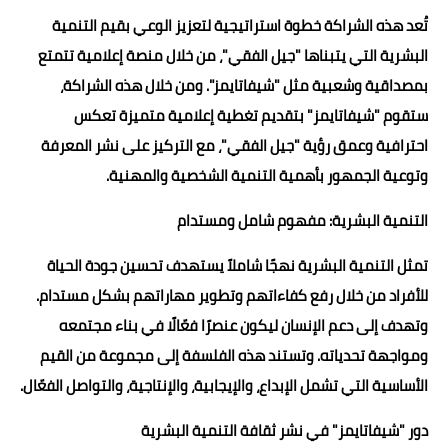
تُعد هذه الشراكة خطوة استراتيجية لتعزيز الوعي بقيم التنمية
البشرية التي يتبناها "جيل الفقي"، من خلال منصة إعلامية تتمتع
بمصداقية وشعبية مثل "شيفاتايمز". ومن خلال هذه الشراكة،
ستقوم "شيفاتايمز" بتقديم تغطية إعلامية متميزة تعكس
احترافية وعمق رؤية "جيل الفقي"، مع التركيز على نشر المعرفة
وتوعية الجمهور بأهمية التنمية الشخصية والمهنية.
التنمية البشرية: مفهوم شامل ومستدام
تمثل التنمية البشرية نهجًا شاملاً يستهدف تحسين جودة الحياة
للأفراد من خلال رفع كفاءاتهم وتطوير مهاراتهم بشكل مستدام.
وتهدف إلى دعم الإنسان ليكون عنصرًا فعّالًا في بناء مجتمعه
ومواجهة تحدياته. وتستند هذه الفلسفة إلى مجموعة من القيم
الأساسية التي تشمل الإبداع، والإيجابية، والإنتاجية، والتواصل الفعّال.
دور "شيفاتايمز" في نشر ثقافة التنمية البشرية