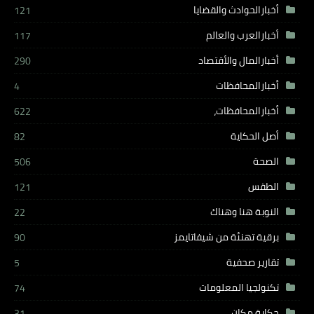
أخبارالحوادث والقضايا
121
أخبارالعرب والعالم
117
أخبارالمال والأقتصاد
290
أخبارالمحافظات
4
أخبارالمحافظات،
622
أصل الحكاية
82
الصحة
506
الطقس
121
النوبة هنا وهناك
22
برقية تهنئة من شيفاتايمز
90
تقارير صحفية
5
تكنولجيا المعلومات
74
حكاية مكان
31