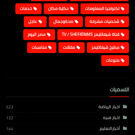
تكنولجيا المعلومات
حكاية مكان
خدمات
شخصيات مشرفة
صحةوجمال
عاجل
قناة شيفاتايمز TV / SHEFATAIMS
مصر اليوم
مطبخ شيفاتايمز
مقالات
مناسبات
منوعات
التسميات
اخبار الرياضة
523
اخبار فنيه
132
أخبارالتعليم
144