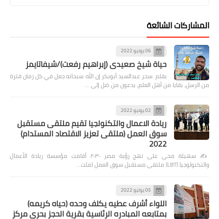
المشاركات الشائعة
06 يونيو 2022
حياة شيخ صعيدى (إبراهيم رفعت)/شيفاتايمز
بقلم :سحر عبدالسيد أبوبكر إن الله سبحانه جعل في كل زمان فترة
من الرسل، بقايا من أهل العلم، يدعون من ضل إلى …
02 يونيو 2022
ريادة الاعمال والتكنولجيا تقيم ملتقى مستقبل
سوق العمل (ملتقى تعزيز الاقتصاد المستدام)
2022
✍️ سهيلة محي على نهج رؤية مصر ٢٠٣٠ أقامت مؤسسة ريادة الأعمال
والتكنولوجيا (LBT) ملتقى مستقبل سوق العمل (ملت…
05 يوليو 2022
اللواء أشرف عطيه يكلف وحده (حياه كريمه)
بمتابعه المبادره الرئاسية بقرية الحجز بحرى مركز