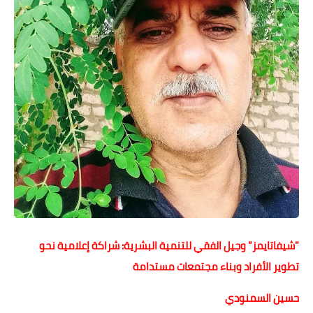
حوادث وقضايا
خدمات
الصحه والجمال
فن المطبخ
مقالات
"شيفاتايمز" وجيل الفقي للتنمية البشرية: شراكة إعلامية نحو
تطوير الأفراد وبناء مجتمعات مستدامة
حسين السمنودي