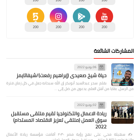
200
200
200
200
المشاركات الشائعة
06 يونيو 2022
حياة شيخ صعيدى (إبراهيم رفعت)/شيفاتايمز
بقلم :سحر عبدالسيد أبوبكر إن الله سبحانه جعل في كل زمان فترة
من الرسل، بقايا من أهل العلم، يدعون من ضل إلى …
02 يونيو 2022
ريادة الاعمال والتكنولجيا تقيم ملتقى مستقبل
سوق العمل (ملتقى تعزيز الاقتصاد المستدام)
2022
✍️ سهيلة محي على نهج رؤية مصر ٢٠٣٠ أقامت مؤسسة ريادة الأعمال
والتكنولوجيا (LBT) ملتقى مستقبل سوق العمل (ملت…