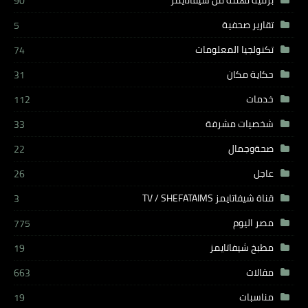
برقية تهنئة من شيفاتايمز
90
تقارير صحفية
5
تكنولجيا المعلومات
74
حكاية مكان
31
خدمات
112
شخصيات مشرفة
33
صحةوجمال
22
عاجل
26
قناة شيفاتايمز TV / SHEFATAIMS
3
مصر اليوم
775
مطبخ شيفاتايمز
19
مقالات
663
مناسبات
19