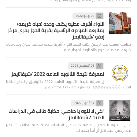
05 يوليو 2022
اللواء أشرف عطيه يكلف وحده (حياه كريمه)
بمتابعه المبادره الرئاسية بقرية الحجز بحرى مركز
إدفو /شيفاتايمز
متابعه /بسمه عبد الرحمن كلف السيد اللواء أشرف عطيه محافظ أسوان وحده حياه
كريمه بمواصلة المرور والمتابعة الميدانية لم…
06 أغسطس 2022
لمعرفة نتيجة الثانويه العامه 2022 /شيفاتايمز
ل معرفة نتيجة الثانويه العامه 2022 بالتوفيق والنجاح لابنائنا
الطلاب 👇👇👇👇👇👇👇👇👇 https://g12.emis.gov.eg/ وال…
14 أكتوبر 2022
"كي لا تتوه يا صاحبي: حكاية طالب في الدراسات
الدنيا" / شيفاتايمز
"كي لا تتوه يا صاحبي: حكاية طالب في الدراسات الدنيا" كتبه الطالب الأسيف|
عبدالرحمن الليث قبل أن أبدأ بهذه ا…