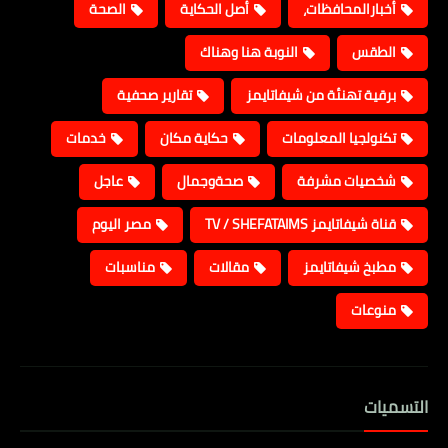
أخبارالمحافظات،
أصل الحكاية
الصحة
الطقس
النوبة هنا وهناك
برقية تهنئة من شيفاتايمز
تقارير صحفية
تكنولجيا المعلومات
حكاية مكان
خدمات
شخصيات مشرفة
صحةوجمال
عاجل
قناة شيفاتايمز TV / SHEFATAIMS
مصر اليوم
مطبخ شيفاتايمز
مقالات
مناسبات
منوعات
التسميات