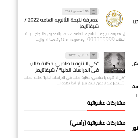
06 أغسطس 2022
لمعرفة نتيجة الثانويه العامه 2022 /
نا
شيفاتايمز
ل معرفة نتيجة الثانويه العامه 2022 بالتوفيق والنجاح لابنائنا
الطلاب 👇👇👇👇👇👇👇👇👇 https://g12.emis.gov.eg/ وال…
14 أكتوبر 2022
ر،
"كي لا تتوه يا صاحبي: حكاية طالب
في الدراسات الدنيا" / شيفاتايمز
"كي لا تتوه يا صاحبي: حكاية طالب في الدراسات الدنيا" كتبه الطالب
الأسيف| عبدالرحمن الليث قبل أن أبدأ بهذه ا…
يست
مشاركات عشوائية
مشاركات عشوائية [رأسي]
نور