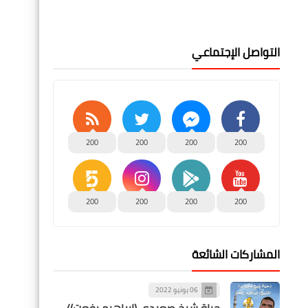
التواصل الإجتماعي
200
200
200
200
200
200
200
200
المشاركات الشائعة
06 يونيو 2022