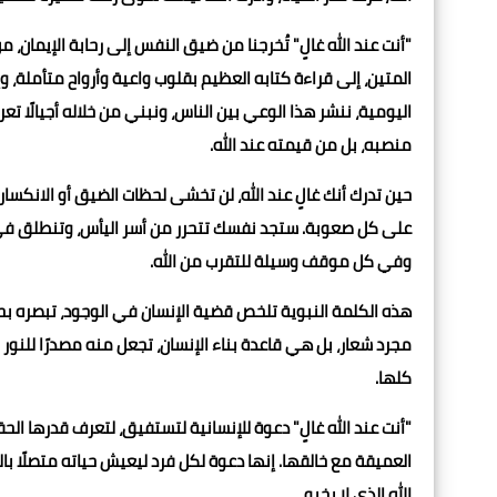
"أنت عند الله غالٍ" تُخرجنا من ضيق النفس إلى رحابة الإيمان، 
المتين، إلى قراءة كتابه العظيم بقلوب واعية وأرواح متأملة، و
اليومية، ننشر هذا الوعي بين الناس، ونبني من خلاله أجيالًا تع
منصبه، بل من قيمته عند الله.
حين تدرك أنك غالٍ عند الله، لن تخشى لحظات الضيق أو الانكسا
على كل صعوبة. ستجد نفسك تتحرر من أسر اليأس، وتنطلق في ال
وفي كل موقف وسيلة للتقرب من الله.
هذه الكلمة النبوية تلخص قضية الإنسان في الوجود، تبصره بحقي
مجرد شعار، بل هي قاعدة بناء الإنسان، تجعل منه مصدرًا للنور و
كلها.
"أنت عند الله غالٍ" دعوة للإنسانية لتستفيق، لتعرف قدرها ال
العميقة مع خالقها. إنها دعوة لكل فرد ليعيش حياته متصلًا بالل
الله الذي لا يخبو.