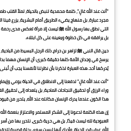
"أنت عند الله غالٍ"، كلمة محمدية تنبض بالحياة، تملأ القلب طم
مجرد عبارة، بل منهاج يضيء الطريق أمام البشرية، يزرع فينا 
التي نطق بها رسول الله ﷺ ليست إلا مرآة تعكس مدى رحمة الله
بل يرافقه في كل خطوة ويعينه على كل ابتلاء.
حين قال النبي ﷺ لزاهر بن حرام، ذلك الرجل البسيط من البادية، "أ
يرسخ في وجدان الأمة كلها حقيقة كبرى: أن الإنسان مهما بدا ضع
يُدركها أحد. هذه العبارة تذكرنا بأن نظرتنا لأنفسنا يجب أن تُ
"أنت عند الله غالٍ" تدفعنا إلى الانطلاق في الحياة بوعي وإيما
وراء الرزق أو تحقيق النجاحات المادية، بل يتعداه إلى تحقيق ال
هذا الكون. عندما يدرك الإنسان مكانته عند الله، يتحرر من ق
إن هذه الكلمة تدعونا إلى الشكر المستمر والاعتزاز بنعمة الله عل
العبودية لله ليست قيدًا، بل هي حرية كبرى، نتحرر بها من أس
الله، عرف قدر الحياة، وأدرك أنها ليست سوى رحلة قصيرة لتحقيق 