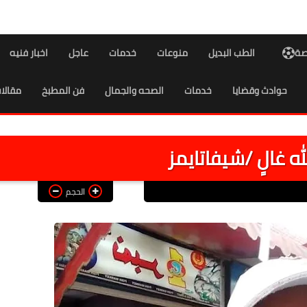
اصة
الطب البديل
منوعات
خدمات
عاجل
اخبار فنيه
حوادث وقضايا
خدمات
الصحه والجمال
فن المطبخ
مقالا
له غالٍ /شيفاتايمز
الحجم