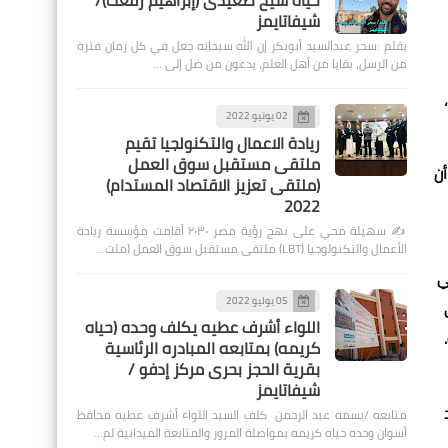
حياة شيخ صعيدى (إبراهيم رفعت)/
شيفاتايمز
بقلم :سحر عبدالسيد أبوبكر إن الله سبحانه جعل في كل زمان فترة
من الرسل، بقايا من أهل العلم، يدعون من ضل إلى …
02 يونيو 2022
ريادة الاعمال والتكنولجيا تقيم
ملتقى مستقبل سوق العمل
أن
(ملتقى تعزيز الاقتصاد المستدام)
2022
✍️ سهيلة محي على نهج رؤية مصر ٢٠٣٠ أقامت مؤسسة ريادة
الأعمال والتكنولوجيا (LBT) ملتقى مستقبل سوق العمل (ملت…
ي
05 يوليو 2022
اللواء أشرف عطيه يكلف وحده (حياه
كريمه) بمتابعه المبادره الرئاسية
بقرية الحجز بحرى مركز إدفو /
شيفاتايمز
متابعه /بسمه عبد الرحمن كلف السيد اللواء أشرف عطيه محافظ
أسوان وحده حياه كريمه بمواصلة المرور والمتابعة الميدانية لم…