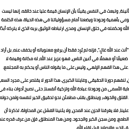
أنينة، وتبعث في النفس يقينًا بأن الإنسان قيمة عليا عند خالقه. إنها ليست
الوعي بأهمية وجودنا ويضعنا أمام مسؤولياتنا في هذه الحياة. هذه الكلمة
 وحكمته في خلق الإنسان، ومدى ارتباطه الوثيق بربه الذي لا يتركه أبدًا،
نت عند الله غالٍ"، فإنه لم يُرِد فقط أن يرفع معنوياته أو يخفف عنه، بل أراد 
يفًا أو مهملًا في أعين الناس، فهو عزيز عند الله، له مكانة وقيمة لا
بنى على هذا الفهم الإلهي، وليس على ما يقوله الناس أو يحكم به المجتمع.
ن، لنفهم دورنا الحقيقي وغايتنا الكبرى. هذا الدور لا يقتصر على مجرد السع
غاية الأسمى من وجودنا: عبادة الله وتزكية أنفسنا، حتى نصبح أدوات بناء في
يود القلق والخوف، وينطلق بقلب مطمئن نحو تحقيق الخير لنفسه ولمن حوله.
ينا، فلا يغرقنا الحزن عند المحن، ولا يثنينا الفشل عن المحاولة. تذكرنا أن
ر الطمع، ومن سجن الكبر والجحود. ومن هذا المنطلق، فإن من عرف قدره عند
الخير والإصلاح قبل لقاء الله.