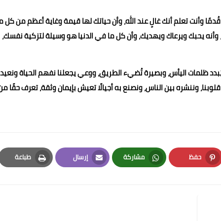
دمًا وأنت تعلم أنك غالٍ عند الله، وأن حياتك لها قيمة وغاية أعظم من كل م
م، وأنه يحبك ويرعاك ويهديك، وأن كل ما في الدنيا هو وسيلة لتزكية نفسك،
 يُبدد ظلمات اليأس، وبصيرة تُضيء الطريق، ووعي يجعلنا نفهم الحياة ونعيد
 قلوبنا، وننشره بين الناس، ونصنع به أجيالًا تعيش بإيمان وثقة، تعرف حقًا من
حفظ
مشاركة
إرسال
طباعة
Print
Email
Whatsapp
Pinterest