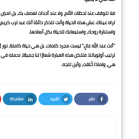
فلا تتوقف عند لحظات الألم، ولا عند أحداث تعصف بك، بل امضِ قُ
تراه عيناك. عش هذه الحياة وأنت تتذكر دائمًا أنك عبد لرب كري
واستنارة روحك، واستيعابك للحياة بكل أبعادها.
"أنت عند الله غالٍ" ليست مجرد كلمات، بل هي حياة كاملة، نور
ترتيب أولوياتنا. فلتكن هذه العبارة شعارًا لنا جميعًا، نحمله في
هي، ولماذا خُلقت، وأين تتجه.
نشر
تغريد
مشاركة
LinkedIn
Twitter
Facebook