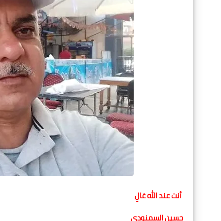
أنت عند الله غالٍ
حسين السمنودي