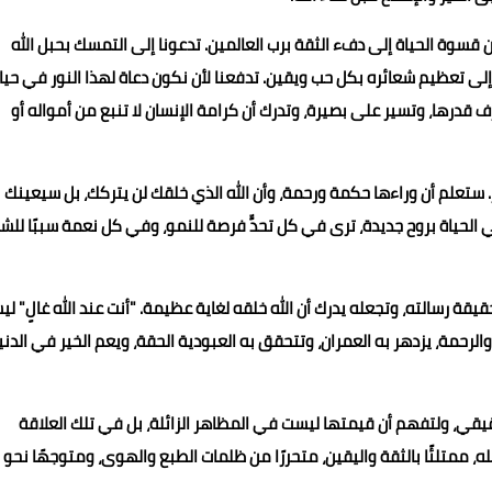
من قسوة الحياة إلى دفء الثقة برب العالمين. تدعونا إلى التمسك بحبل الله
إلى تعظيم شعائره بكل حب ويقين. تدفعنا لأن نكون دعاة لهذا النور في حيات
رف قدرها، وتسير على بصيرة، وتدرك أن كرامة الإنسان لا تنبع من أمواله أو
ر. ستعلم أن وراءها حكمة ورحمة، وأن الله الذي خلقك لن يتركك، بل سيعينك
حياة بروح جديدة، ترى في كل تحدٍّ فرصة للنمو، وفي كل نعمة سببًا للشك
قة رسالته، وتجعله يدرك أن الله خلقه لغاية عظيمة. "أنت عند الله غالٍ" ل
الرحمة، يزدهر به العمران، وتتحقق به العبودية الحقة، ويعم الخير في الدنيا
حقيقي، ولتفهم أن قيمتها ليست في المظاهر الزائلة، بل في تلك العلاقة
ه، ممتلئًا بالثقة واليقين، متحررًا من ظلمات الطبع والهوى، ومتوجهًا نحو 