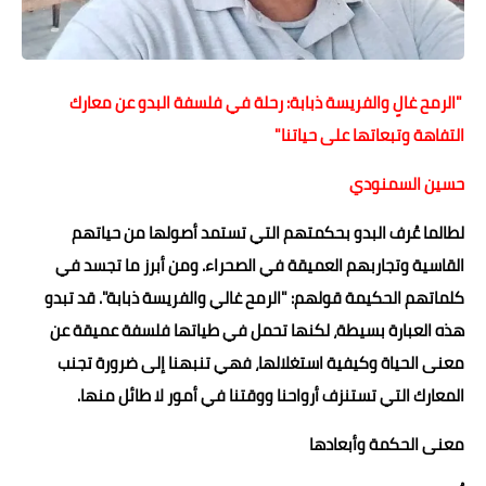
حوادث وقضايا
خدمات
"الرمح غالٍ والفريسة ذبابة: رحلة في فلسفة البدو عن معارك
الصحه والجمال
التفاهة وتبعاتها على حياتنا"
فن المطبخ
حسين السمنودي
مقالات
لطالما عُرف البدو بحكمتهم التي تستمد أصولها من حياتهم
القاسية وتجاربهم العميقة في الصحراء. ومن أبرز ما تجسد في
كلماتهم الحكيمة قولهم: "الرمح غالي والفريسة ذبابة". قد تبدو
هذه العبارة بسيطة، لكنها تحمل في طياتها فلسفة عميقة عن
معنى الحياة وكيفية استغلالها، فهي تنبهنا إلى ضرورة تجنب
المعارك التي تستنزف أرواحنا ووقتنا في أمور لا طائل منها.
معنى الحكمة وأبعادها