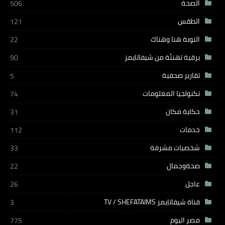
الصحة
506
الطقس
121
النوبة هنا وهناك
22
برقية تهنئة من شيفاتايمز
90
تقارير صحفية
5
تكنولجيا المعلومات
74
حكاية مكان
31
خدمات
112
شخصيات مشرفة
33
صحةوجمال
22
عاجل
26
قناة شيفاتايمز TV / SHEFATAIMS
3
مصر اليوم
775