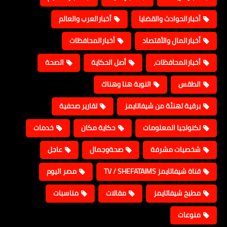
أخبارالحوادث والقضايا
أخبارالعرب والعالم
أخبارالمال والأقتصاد
أخبارالمحافظات
أخبارالمحافظات،
أصل الحكاية
الصحة
الطقس
النوبة هنا وهناك
برقية تهنئة من شيفاتايمز
تقارير صحفية
تكنولجيا المعلومات
حكاية مكان
خدمات
شخصيات مشرفة
صحةوجمال
عاجل
قناة شيفاتايمز TV / SHEFATAIMS
مصر اليوم
مطبخ شيفاتايمز
مقالات
مناسبات
منوعات