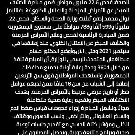
الصحة: فحص 22.6 مليون مواطن ضمن مبادرة الكشف
المبكر عن الأمراض المزمنة والاعتلال الكلوي/شيفاتايمز
نوال محمد إدفو أعلنت وزارة الصحة والسكان، فحص 22
مليونًا و599 ألفًا و788 مواطنًا على مستوى الجمهورية
ضمن المبادرة الرئاسية لفحص وعلاج الأمراض المزمنة
والكشف المبكر عن الاعتلال الكلوي، منذ إطلاقها في
سبتمبر 2021 وحتى الآن.وأوضح الدكتور حسام
عبدالغفار، المتحدث الرسمي للوزارة، أن المبادرة تنفذ
من خلال 3601 وحدة رعاية أولية بجميع محافظات
الجمهورية، وتستهدف المواطنين فوق سن الأربعين
إضافة إلى الشباب من سن 18 عامًا ممن لديهم عوامل
خطر أو تاريخ مرضي مرتبط بالأمراض المزمنة، بهدف
الاكتشاف المبكر وتقديم رعاية صحية متكاملة
مجانًا.وتشمل المبادرة إجراء فحوصات قياس ضغط الدم
والسكر العشوائي والتراكمي ونسب الدهون ووظائف
الكلى ومؤشر كتلة الجسم، مع تقديم جلسات توعية
صحية وبرامج متابعة دورية، ويحصل المصابون على