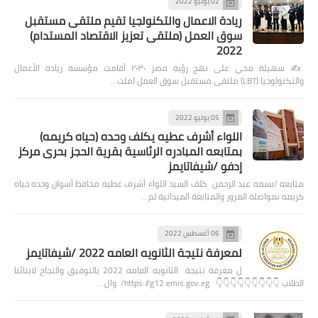
02 يونيو 2022
ريادة الاعمال والتكنولجيا تقيم ملتقى مستقبل
سوق العمل (ملتقى تعزيز الاقتصاد المستدام)
2022
✍️ سهيلة محي على نهج رؤية مصر ٢٠٣٠ أقامت مؤسسة ريادة الأعمال
والتكنولوجيا (LBT) ملتقى مستقبل سوق العمل (ملت…
05 يوليو 2022
اللواء أشرف عطيه يكلف وحده (حياه كريمه)
بمتابعه المبادره الرئاسية بقرية الحجز بحرى مركز
إدفو /شيفاتايمز
متابعه /بسمه عبد الرحمن كلف السيد اللواء أشرف عطيه محافظ أسوان وحده حياه
كريمه بمواصلة المرور والمتابعة الميدانية لم…
06 أغسطس 2022
لمعرفة نتيجة الثانويه العامه 2022 /شيفاتايمز
ل معرفة نتيجة الثانويه العامه 2022 بالتوفيق والنجاح لابنائنا
الطلاب 👇👇👇👇👇👇👇👇👇 https://g12.emis.gov.eg/ وال…