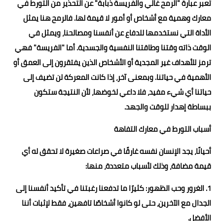
تُعبر عبارة "الرمح غالي والفريسة ذبابة" عن التحذير من التورط في
معارك وهمية مع أشخاص أو أمور لا قيمة لها. فالرمح هنا يمثل
الأداة التي نستخدمها للدفاع عن أنفسنا ومصالحنا، ويمثل في
الوقت ذاته وقتنا وطاقتنا النفسية والجسدية. أما "الفريسة" فهي
ترمز للأهداف غير المجدية أو الأشخاص الذين يفتقرون إلى العمق أو
الأهمية في حياتنا. وبمعنى آخر، إذا كانت المعركة لن تضيف إلى
حياتنا أي شيء مفيد، فلا داعي لخوضها، لأن النتيجة ستكون
ببساطة إهدار للوقت والجهد.
أسباب التورط في معارك التفاهة
أحيانًا، يجد الإنسان نفسه غارقًا في صراعات صغيرة لا تحقق له أي
قيمة مضافة، وذلك لأسباب متعددة، منها:
1. الغرور وحب الظهور: كثيرًا ما تدفعنا رغبتنا في تأكيد أنفسنا إلى
الجدال مع الآخرين، حتى لو كانوا أشخاصًا تافهين، فقط لإثبات أننا
الأفضل.