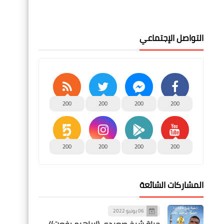
التواصل الإجتماعي
200
200
200
200
200
200
200
200
المشاركات الشائعة
06 يونيو 2022