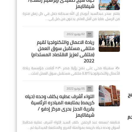
حياة شيخ صعيدى (إبراهيم رفعت)/
شيفاتايمز
بقلم :سحر عبدالسيد أبوبكر إن الله سبحانه جعل في كل زمان فترة
من الرسل، بقايا من أهل العلم، يدعون من ضل إلى …
02 يونيو 2022
ريادة الاعمال والتكنولجيا تقيم
ملتقى مستقبل سوق العمل
(ملتقى تعزيز الاقتصاد المستدام)
2022
✍️ سهيلة محي على نهج رؤية مصر ٢٠٣٠ أقامت مؤسسة ريادة
الأعمال والتكنولوجيا (LBT) ملتقى مستقبل سوق العمل (ملت…
05 يوليو 2022
اح
اللواء أشرف عطيه يكلف وحده (حياه
كريمه) بمتابعه المبادره الرئاسية
بقرية الحجز بحرى مركز إدفو /
شيفاتايمز
ع حجم
متابعه /بسمه عبد الرحمن كلف السيد اللواء أشرف عطيه محافظ
أسوان وحده حياه كريمه بمواصلة المرور والمتابعة الميدانية لم…