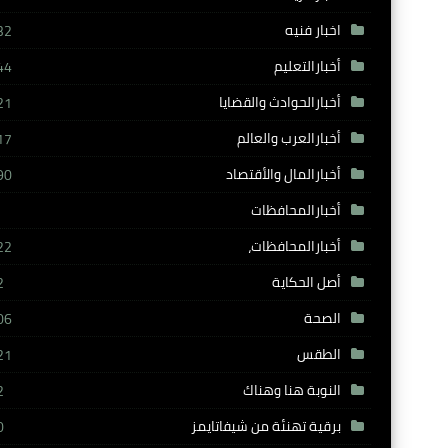
اخبار فنيه
32
أخبارالتعليم
44
أخبارالحوادث والقضايا
21
أخبارالعرب والعالم
17
أخبارالمال والأقتصاد
90
أخبارالمحافظات
أخبارالمحافظات،
22
أصل الحكاية
2
الصحة
06
الطقس
21
النوبة هنا وهناك
2
برقية تهنئة من شيفاتايمز
0