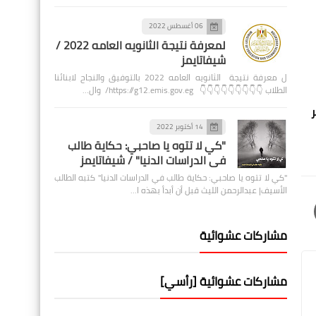
06 أغسطس 2022
لمعرفة نتيجة الثانويه العامه 2022 /
شيفاتايمز
ل معرفة نتيجة الثانويه العامه 2022 بالتوفيق والنجاح لابنائنا
الطلاب 👇👇👇👇👇👇👇👇👇 https://g12.emis.gov.eg/ وال…
ر
14 أكتوبر 2022
"كي لا تتوه يا صاحبي: حكاية طالب
في الدراسات الدنيا" / شيفاتايمز
"كي لا تتوه يا صاحبي: حكاية طالب في الدراسات الدنيا" كتبه الطالب
الأسيف| عبدالرحمن الليث قبل أن أبدأ بهذه ا…
مشاركات عشوائية
مشاركات عشوائية [رأسي]