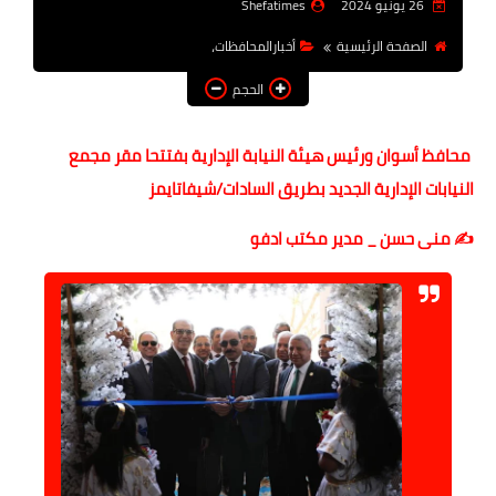
26 يونيو 2024
Shefatimes
أخبار الرياصة
الصفحة الرئيسية
أخبارالمحافظات،
الطب البديل
الحجم
منوعات
محافظ أسوان ورئيس هيئة النيابة الإدارية بفتتحا مقر مجمع
خدمات
النيابات الإدارية الجديد بطريق السادات/شيفاتايمز
عاجل
✍️ منى حسن _ مدير مكتب ادفو
اخبار فنيه
التعليم
الصحه
الطقس
معلومه قانونيه
تكنولوجيا المعلومات