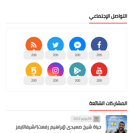
التواصل الإجتماعي
200
200
200
200
200
200
200
200
المشاركات الشائعة
06 يونيو 2022
حياة شيخ صعيدى (إبراهيم رفعت)/شيفاتايمز