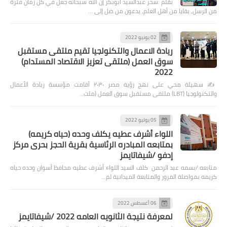
بقلم :سحر عبدالسيد أبوبكر إن الله سبحانه جعل في كل زمان فترة
من الرسل، بقايا من أهل العلم، يدعون من ضل إلى …
02 يونيو 2022
ريادة الاعمال والتكنولجيا تقيم ملتقى مستقبل
سوق العمل (ملتقى تعزيز الاقتصاد المستدام)
2022
✍️ سهيلة محي على نهج رؤية مصر ٢٠٣٠ أقامت مؤسسة ريادة الأعمال
والتكنولوجيا (LBT) ملتقى مستقبل سوق العمل (ملت…
05 يوليو 2022
اللواء أشرف عطيه يكلف وحده (حياه كريمه)
بمتابعه المبادره الرئاسية بقرية الحجز بحرى مركز
إدفو /شيفاتايمز
متابعه /بسمه عبد الرحمن كلف السيد اللواء أشرف عطيه محافظ أسوان وحده حياه
كريمه بمواصلة المرور والمتابعة الميدانية لم…
06 أغسطس 2022
لمعرفة نتيجة الثانويه العامه 2022 /شيفاتايمز