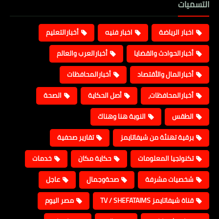
التسميات
اخبار الرياضة
اخبار فنيه
أخبارالتعليم
أخبارالحوادث والقضايا
أخبارالعرب والعالم
أخبارالمال والأقتصاد
أخبارالمحافظات
أخبارالمحافظات،
أصل الحكاية
الصحة
الطقس
النوبة هنا وهناك
برقية تهنئة من شيفاتايمز
تقارير صحفية
تكنولجيا المعلومات
حكاية مكان
خدمات
شخصيات مشرفة
صحةوجمال
عاجل
قناة شيفاتايمز TV / SHEFATAIMS
مصر اليوم