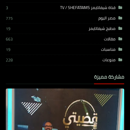
قناة شيفاتايمز TV / SHEFATAIMS
3
مصر اليوم
775
مطبخ شيفاتايمز
19
مقالات
663
مناسبات
19
منوعات
228
مشاركة مميزة