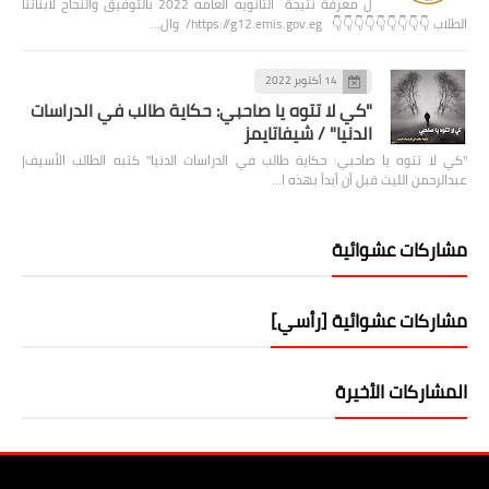
ل معرفة نتيجة الثانويه العامه 2022 بالتوفيق والنجاح لابنائنا
الطلاب 👇👇👇👇👇👇👇👇👇 https://g12.emis.gov.eg/ وال…
14 أكتوبر 2022
"كي لا تتوه يا صاحبي: حكاية طالب في الدراسات
الدنيا" / شيفاتايمز
"كي لا تتوه يا صاحبي: حكاية طالب في الدراسات الدنيا" كتبه الطالب الأسيف|
عبدالرحمن الليث قبل أن أبدأ بهذه ا…
مشاركات عشوائية
مشاركات عشوائية [رأسي]
المشاركات الأخيرة