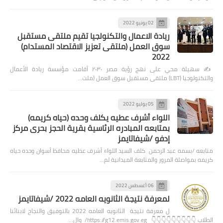
02 يونيو 2022
ريادة الاعمال والتكنولجيا تقيم ملتقى مستقبل
سوق العمل (ملتقى تعزيز الاقتصاد المستدام)
2022
✍️ سهيلة محي على نهج رؤية مصر ٢٠٣٠ أقامت مؤسسة ريادة الأعمال
والتكنولوجيا (LBT) ملتقى مستقبل سوق العمل (ملت…
05 يوليو 2022
اللواء أشرف عطيه يكلف وحده (حياه كريمه)
بمتابعه المبادره الرئاسية بقرية الحجز بحرى مركز
إدفو /شيفاتايمز
متابعه /بسمه عبد الرحمن كلف السيد اللواء أشرف عطيه محافظ أسوان وحده حياه
كريمه بمواصلة المرور والمتابعة الميدانية لم…
06 أغسطس 2022
لمعرفة نتيجة الثانويه العامه 2022 /شيفاتايمز
ل معرفة نتيجة الثانويه العامه 2022 بالتوفيق والنجاح لابنائنا
الطلاب 👇👇👇👇👇👇👇👇👇 https://g12.emis.gov.eg/ وال…