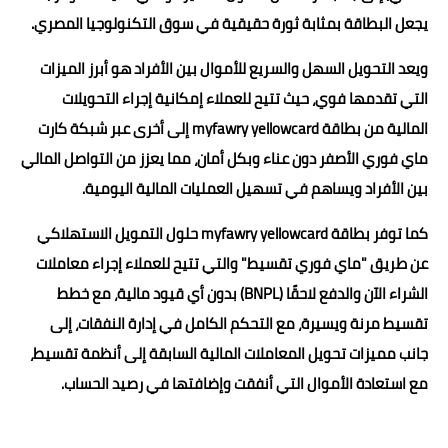
يجعل البطاقة بمثابة ثورة حقيقية في سوق التكنولوجيا المصري.
ويعد التحويل السهل والسريع للأموال بين الأفراد هو أبرز الميزات
التي تقدمها فوي، حيث تتيح للعملاء إمكانية إجراء التحويلات
المالية من بطاقة myfawry yellowcard إلى أخرى عبر شبكة كارت
ماي فوري الأصفر دون عناء وبكل أمان، مما يعزز من التواصل المالي
بين الأفراد ويساهم في تسهيل العمليات المالية اليومية.
كما توفر بطاقة myfawry yellowcard حلول التمويل الاستهلاكي
عن طريق "ماي فوري تقسيط" والتي تتيح للعملاء إجراء معاملات
الشراء الآن والدفع لاحقًا (BNPL) بدون أي قيود مالية، مع خطط
تقسيط مرنة ويسيرة، مع التحكم الكامل في إدارة النفقات، إلى
جانب مميزات تحويل المعاملات المالية السابقة إلى أنظمة تقسيط،
مع استعادة الأموال التي أنفقت وإضافتها في رصيد الحساب.