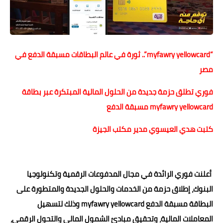
حوادث وقضايا
خدمات
“myfawry yellowcard”.. ثورة في عالم البطاقات مسبقة الدفع في
الصحه والجمال
مصر
فن المطبخ
فوري تطلق حزمة جديدة من الحلول المالية المبتكرة عبر بطاقة
مقالات
myfawry yellowcard مسبقة الدفع
كتبت هدي العيسوي مدير مكتب الجيزة
أعلنت فوري الرائدة في مجال المدفوعات الرقمية وتكنولوجيا
البنوك، إطلاق حزمة من الخدمات والحلول الجديدة والمتطورة على
البطاقة مسبقة الدفع myfawry yellowcard وذلك لتسهيل
المعاملات المالية، وتحقيق مبادئ الشمول المالي والتحول الرقمي،