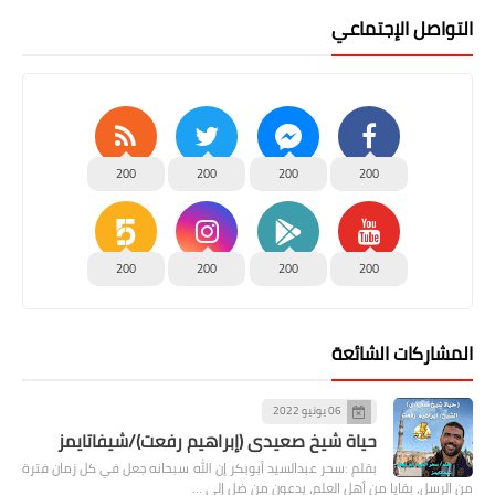
التواصل الإجتماعي
200
200
200
200
200
200
200
200
المشاركات الشائعة
06 يونيو 2022
حياة شيخ صعيدى (إبراهيم رفعت)/شيفاتايمز
بقلم :سحر عبدالسيد أبوبكر إن الله سبحانه جعل في كل زمان فترة
من الرسل، بقايا من أهل العلم، يدعون من ضل إلى …