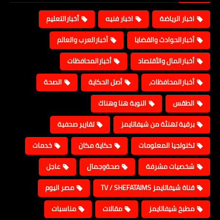
اخبار الرياضة
اخبار فنيه
أخبارالتعليم
أخبارالحوادث والقضايا
أخبارالعرب والعالم
أخبارالمال والأقتصاد
أخبارالمحافظات
أخبارالمحافظات،
أصل الحكاية
الصحة
الطقس
النوبة هنا وهناك
برقية تهنئة من شيفاتايمز
تقارير صحفية
تكنولجيا المعلومات
حكاية مكان
خدمات
شخصيات مشرفة
صحةوجمال
عاجل
قناة شيفاتايمز TV / SHEFATAIMS
مصر اليوم
مطبخ شيفاتايمز
مقالات
مناسبات