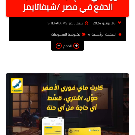
الدفع في مصر /شيفاتايمز
أخبار الرياصة
الطب البديل
26 يونيو 2024
شيفاتايمز SHEFATAIMS
منوعات
الصفحة الرئيسية
تكنولجيا المعلومات
خدمات
الحجم
عاجل
اخبار فنيه
التعليم
الصحه
الطقس
معلومه قانونيه
تكنولوجيا المعلومات