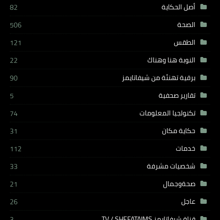
أصل الحكاية
82
الصحة
506
الطقس
121
النوبة هنا وهناك
22
برقية تهنئة من شيفاتايمز
90
تقارير صحفية
5
تكنولجيا المعلومات
74
حكاية مكان
31
خدمات
112
شخصيات مشرفة
33
صحةوجمال
21
عاجل
26
قناة شيفاتايمز TV / SHEFATAIMS
3