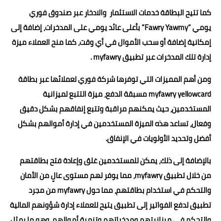
كما تتيح البطاقة خدمات الاستثمار والادخار عبر صندوق فوري
يومي “Fawry Yawmy” بأعلى عائد يومي على المدخرات، إضافة إلى
إمكانية إضافة أو سحب الأموال في أي وقت، كما منح العملاء ميزة
إدارة تلك المدخرات عبر تطبيق myfawry .
ومن أهم المميزات التي توفرها شركة فوري لعملائها عبر بطاقة
myfawry yellowcard مسبقة الدفع، ميزة التتبع لميزانية
المستخدمين، حيث يمكنهم مراقبة وتتبع إنفاقهم بشكل دقيق
وفعال، تساعد هذه الميزة المستخدمين في إدارة أموالهم بشكل
أفضل وتحديد الأولويات في الإنفاق.
بالإضافة إلى ذلك، يمكن للمستخدمين غلق وإعادة فتح بطاقتهم
من خلال تطبيق myfawry، مما يوفر لهم مستوى عالٍ من الأمان
والتحكم في استخدام بطاقتهم، مما حول myfawry من مجرد
تطبيق لدفع الفواتير إلى تطبيق يتيح للعملاء إدارة شؤونهم المالية
والتحكم في ميزانيتهم ومدخراتهم وتنمية أموالهم، وهو ما يمثل