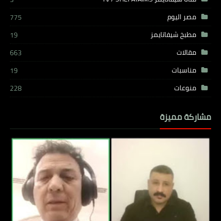
مصر اليوم
775
مطبخ شيفاتايمز
19
مقالات
663
مناسبات
19
منوعات
228
مشاركة مميزة