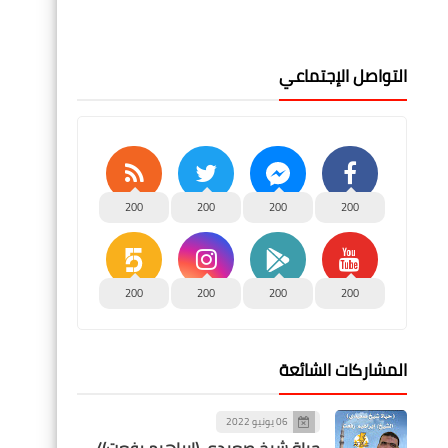
التواصل الإجتماعي
200
200
200
200
200
200
200
200
المشاركات الشائعة
06 يونيو 2022