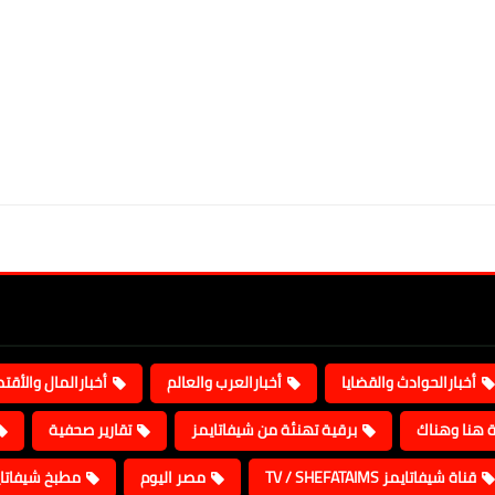
أخبارالحوادث والقضايا
أخبارالعرب والعالم
أخبارالمال والأقت
ة هنا وهناك
برقية تهنئة من شيفاتايمز
تقارير صحفية
قناة شيفاتايمز TV / SHEFATAIMS
مصر اليوم
مطبخ شيفاتا