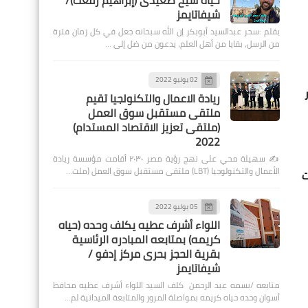
حياة شيخ صعيدى (إبراهيم رفعت)/
شيفاتايمز
بقلم :سحر عبدالسيد أبوبكر إن الله سبحانه جعل في كل زمان فترة
من الرسل، بقايا من أهل العلم، يدعون من ضل إلى …
02 يونيو 2022
ريادة الاعمال والتكنولجيا تقيم
ملتقى مستقبل سوق العمل
(ملتقى تعزيز الاقتصاد المستدام)
2022
✍️ سهيلة محي على نهج رؤية مصر ٢٠٣٠ أقامت مؤسسة ريادة
الأعمال والتكنولوجيا (LBT) ملتقى مستقبل سوق العمل (ملت…
ت
05 يوليو 2022
اللواء أشرف عطيه يكلف وحده (حياه
كريمه) بمتابعه المبادره الرئاسية
بقرية الحجز بحرى مركز إدفو /
شيفاتايمز
متابعه /بسمه عبد الرحمن كلف السيد اللواء أشرف عطيه محافظ
أسوان وحده حياه كريمه بمواصلة المرور والمتابعة الميدانية لم…