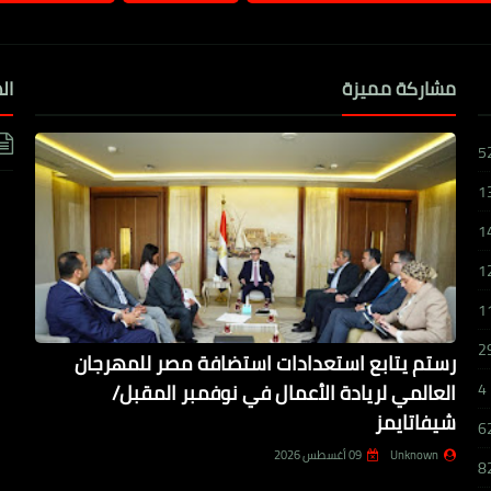
مشاركة مميزة
ال
5
1
1
1
1
2
رستم يتابع استعدادات استضافة مصر للمهرجان
العالمي لريادة الأعمال في نوفمبر المقبل/
4
شيفاتايمز
6
Unknown
09 أغسطس 2026
8