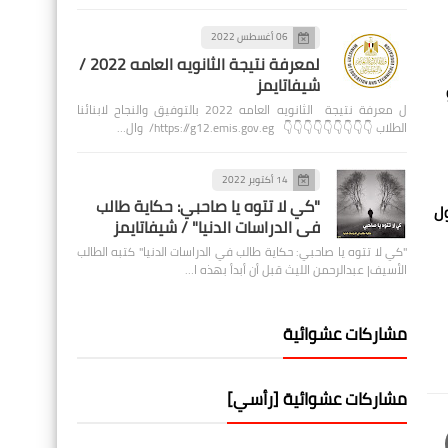
06 أغسطس 2022
لمعرفة نتيجة الثانويه العامه 2022 /
شيفاتايمز
ل معرفة نتيجة الثانويه العامه 2022 بالتوفيق والنجاح لابنائنا
الطلاب 👇👇👇👇👇👇👇👇👇 https://g12.emis.gov.eg/ وال…
14 أكتوبر 2022
"كي لا تتوه يا صاحبي: حكاية طالب
دقيقة، يجب تناول
في الدراسات الدنيا" / شيفاتايمز
"كي لا تتوه يا صاحبي: حكاية طالب في الدراسات الدنيا" كتبه الطالب
الأسيف| عبدالرحمن الليث قبل أن أبدأ بهذه ا…
مشاركات عشوائية
مشاركات عشوائية [رأسي]