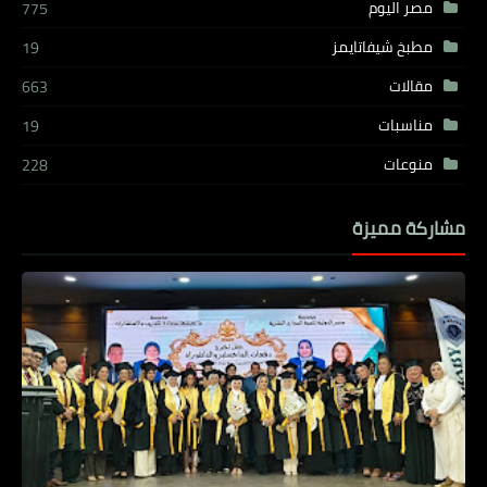
مصر اليوم
775
مطبخ شيفاتايمز
19
مقالات
663
مناسبات
19
منوعات
228
مشاركة مميزة