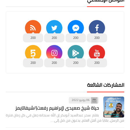
200
200
200
200
200
200
200
200
المشاركات الشائعة
06 يونيو 2022
حياة شيخ صعيدى (إبراهيم رفعت)/شيفاتايمز
بقلم :سحر عبدالسيد أبوبكر إن الله سبحانه جعل في كل زمان فترة
من الرسل، بقايا من أهل العلم، يدعون من ضل إلى …