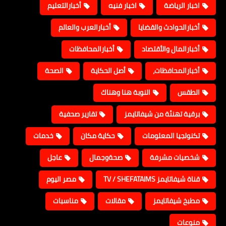
اخبار الرياضة
اخبار فنيه
أخبارالتعليم
أخبارالحوادث والقضايا
أخبارالعرب والعالم
أخبارالمال والأقتصاد
أخبارالمحافظات
أخبارالمحافظات،
أصل الحكاية
الصحة
الطقس
النوبة هنا وهناك
برقية تهنئة من شيفاتايمز
تقارير صحفية
تكنولجيا المعلومات
حكاية مكان
خدمات
شخصيات مشرفة
صحةوجمال
عاجل
قناة شيفاتايمز TV / SHEFATAIMS
مصر اليوم
مطبخ شيفاتايمز
مقالات
مناسبات
منوعات