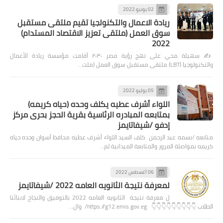
02 يونيو 2022
ريادة الاعمال والتكنولجيا تقيم ملتقى مستقبل
سوق العمل (ملتقى تعزيز الاقتصاد المستدام)
2022
✍️ سهيلة محي على نهج رؤية مصر ٢٠٣٠ أقامت مؤسسة ريادة الأعمال
والتكنولوجيا (LBT) ملتقى مستقبل سوق العمل (ملت…
05 يوليو 2022
اللواء أشرف عطيه يكلف وحده (حياه كريمه)
بمتابعه المبادره الرئاسية بقرية الحجز بحرى مركز
إدفو /شيفاتايمز
متابعه /بسمه عبد الرحمن كلف السيد اللواء أشرف عطيه محافظ أسوان وحده حياه
كريمه بمواصلة المرور والمتابعة الميدانية لم…
06 أغسطس 2022
لمعرفة نتيجة الثانويه العامه 2022 /شيفاتايمز
ل معرفة نتيجة الثانويه العامه 2022 بالتوفيق والنجاح لابنائنا
الطلاب 👇👇👇👇👇👇👇👇👇 https://g12.emis.gov.eg/ وال…