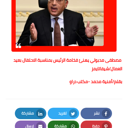
مصطفى مدبولي يهنئ فخامة الرئيس بمناسبة الاحتفال بعيد
العمال/شيفاتايمز
بقلم/أمنية محمد -مكتب دراو
نشر
تغريد
مشاركة
LinkedIn
Twitter
Facebook
حفظ
مشاركة
إرسال