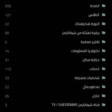
الصحة
506
الطقس
121
النوبة هنا وهناك
22
برقية تهنئة من شيفاتايمز
90
تقارير صحفية
5
تكنولجيا المعلومات
74
حكاية مكان
31
خدمات
112
شخصيات مشرفة
33
صحةوجمال
22
عاجل
26
قناة شيفاتايمز TV / SHEFATAIMS
3