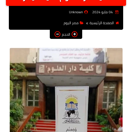
أخبار الرياصة
04 مايو 2024
Unknown
الطب البديل
الصفحة الرئيسية
مصر اليوم
منوعات
الحجم
خدمات
عاجل
اخبار فنيه
التعليم
الصحه
الطقس
معلومه قانونيه
تكنولوجيا المعلومات