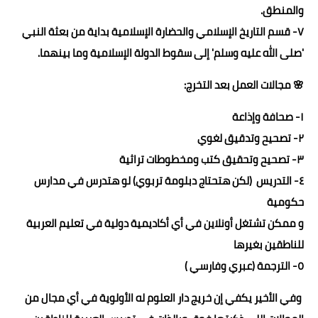
والمنطق.
٧- قسم التاريخ الإسلامي والحضارة الإسلامية بداية من بعثة النبي
'صلى الله عليه وسلم' إلى سقوط الدولة الإسلامية وما بينهما.
🌸 مجالات العمل بعد التخرج:
١- صحافة وإذاعة
٢- تصحيح وتدقيق لغوي
٣- تصحيح وتحقيق كتب ومخطوطات تراثية
٤- التدريس (لكن هتحتاج دبلومة تربوي) لو هتدرس في مدارس
حكومية
و ممكن تشتغل أونلاين في أي أكاديمية دولية في تعليم العربية
للناطقين بغيرها
٥- الترجمة (عبري وفارسي )
وفي الأخير يكفي إن خريج دار العلوم له الأولوية في أي مجال من