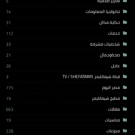
تقارير صحفية
5
تكنولجيا المعلومات
74
حكاية مكان
31
خدمات
112
شخصيات مشرفة
33
صحةوجمال
21
عاجل
26
قناة شيفاتايمز TV / SHEFATAIMS
3
مصر اليوم
775
مطبخ شيفاتايمز
19
مقالات
663
مناسبات
19
منوعات
228