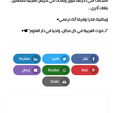
المجالات اللى ذكرتها فوق وبالذات في تدريس العربية للناطقين
بلغات أخرى ..
ويكفيك فخرا وشرفا أنك درعمي♥️
"تـ مو ت العربية في كل مكان.. وتحيا في دار العلوم" 🕊️♥️
نشر
تغريد
مشاركة
LinkedIn
Twitter
Facebook
حفظ
مشاركة
إرسال
Email
Whatsapp
Pinterest
طباعة
Print