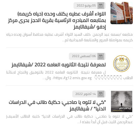
05 يوليو 2022
اللواء أشرف عطيه يكلف وحده (حياه كريمه)
بمتابعه المبادره الرئاسية بقرية الحجز بحرى مركز
إدفو /شيفاتايمز
متابعه /بسمه عبد الرحمن كلف السيد اللواء أشرف عطيه محافظ أسوان وحده حياه
كريمه بمواصلة المرور والمتابعة الميدانية لم…
06 أغسطس 2022
لمعرفة نتيجة الثانويه العامه 2022 /شيفاتايمز
ل معرفة نتيجة الثانويه العامه 2022 بالتوفيق والنجاح لابنائنا
الطلاب 👇👇👇👇👇👇👇👇👇 https://g12.emis.gov.eg/ وال…
14 أكتوبر 2022
"كي لا تتوه يا صاحبي: حكاية طالب في الدراسات
الدنيا" / شيفاتايمز
"كي لا تتوه يا صاحبي: حكاية طالب في الدراسات الدنيا" كتبه الطالب الأسيف|
عبدالرحمن الليث قبل أن أبدأ بهذه ا…