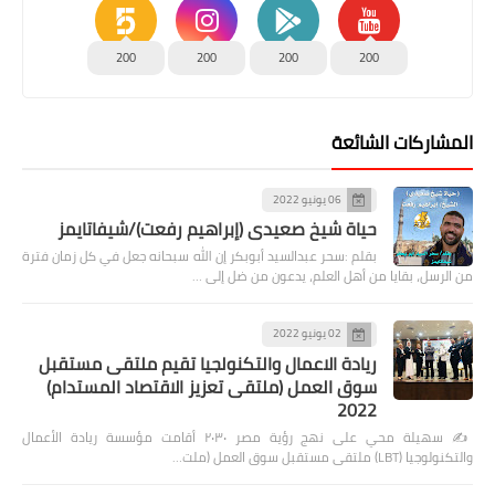
200
200
200
200
المشاركات الشائعة
06 يونيو 2022
حياة شيخ صعيدى (إبراهيم رفعت)/شيفاتايمز
بقلم :سحر عبدالسيد أبوبكر إن الله سبحانه جعل في كل زمان فترة
من الرسل، بقايا من أهل العلم، يدعون من ضل إلى …
02 يونيو 2022
ريادة الاعمال والتكنولجيا تقيم ملتقى مستقبل
سوق العمل (ملتقى تعزيز الاقتصاد المستدام)
2022
✍️ سهيلة محي على نهج رؤية مصر ٢٠٣٠ أقامت مؤسسة ريادة الأعمال
والتكنولوجيا (LBT) ملتقى مستقبل سوق العمل (ملت…