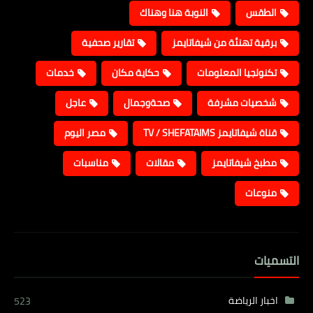
الطقس
النوبة هنا وهناك
برقية تهنئة من شيفاتايمز
تقارير صحفية
تكنولجيا المعلومات
حكاية مكان
خدمات
شخصيات مشرفة
صحةوجمال
عاجل
قناة شيفاتايمز TV / SHEFATAIMS
مصر اليوم
مطبخ شيفاتايمز
مقالات
مناسبات
منوعات
التسميات
اخبار الرياضة
523