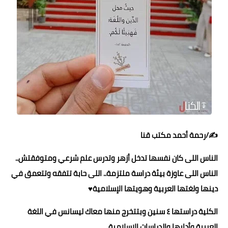
حوادث وقضايا
خدمات
الصحه والجمال
فن المطبخ
مقالات
✍️/رحمة أحمد مكتب قنا
الناس اللى كان نفسها تدخل أزهر وتدرس علم شرعي ومتوفقتش..
الناس اللى عاوزة بيئة دراسة ملتزمة.. اللى حابة تتفقه وتتعمق في
دينها ولغتها العربية وهويتها الإسلامية♥️
الكلية دراستها ٤ سنين وبتتخرج منها معاك ليسانس في اللغة
العربية وأدابها والدراسات الإسلامية.